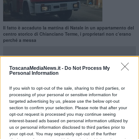
Il fatto è accaduto la mattina di Natale in un appartamento del
centro storico di Chianciano Terme, i proprietari non c’erano
perché a messa
ToscanaMediaNews.it -
Do Not Process My
Personal Information
CHIANCIANO TERME —
A dare
l’allarme un passate che ha
visto uscire del fumo e delle fiamme
dall’appartamento all’ultimo
If you wish to opt-out of the sale, sharing to third parties, or
piano del corso principale del centro storico di Chianciano Terme.
processing of your personal or sensitive information for
In quel momento
in casa non c’era nessuno
perché la famiglia si
targeted advertising by us, please use the below opt-out
trovava a messa.
section to confirm your selection. Please note that after your
Il passante alla vista del fumo ha avvertito i negozianti vicini che a
opt-out request is processed you may continue seeing
loro volta hanno c
hiamato immediatamente i vigili del fuoco.
I
interest-based ads based on personal information utilized by
passanti preoccupati che nell’appartamento ci potresse essere
us or personal information disclosed to third parties prior to
stato qualcuno, sono intervenuti ed il primo a provare ad entrare,
your opt-out. You may separately opt-out of the further
con gli estintori presi negli esercizi pubblici vicini
, un