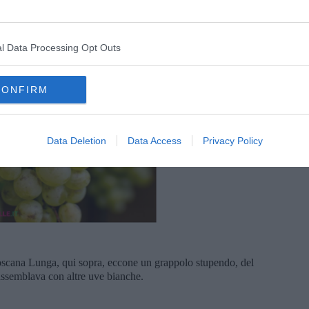
l Data Processing Opt Outs
CONFIRM
Data Deletion
Data Access
Privacy Policy
oscana Lunga, qui sopra, eccone un grappolo stupendo, del
assemblava con altre uve bianche.