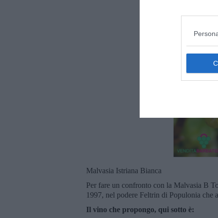
Persona
Malvasia Istriana Bianca
Per fare un confronto con la Malvasia B T
1997, nel podere Feltrin di Populonia che 
Il vino che propongo, qui sotto è: