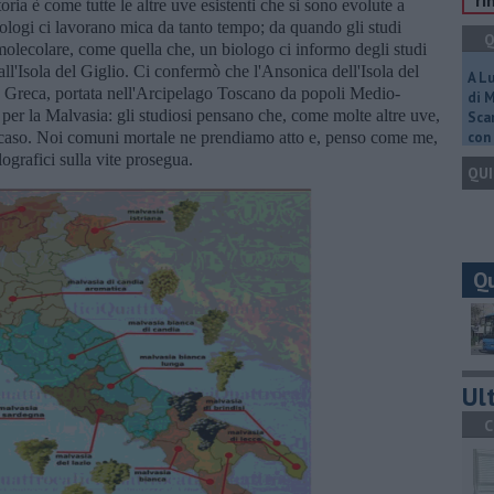
ri
ria è come tutte le altre uve esistenti che si sono evolute a
iologi ci lavorano mica da tanto tempo; da quando gli studi
Q
 molecolare, come quella che, un biologo ci informo degli studi
ll'Isola del Giglio. Ci confermò che l'Ansonica dell'Isola del
A L
la Greca, portata nell'Arcipelago Toscano da popoli Medio-
di 
 per la Malvasia: gli studiosi pensano che, come molte altre uve,
Scar
aucaso. Noi comuni mortale ne prendiamo atto e, penso come me,
con 
lografici sulla vite prosegua.
QUI
Q
Ult
C