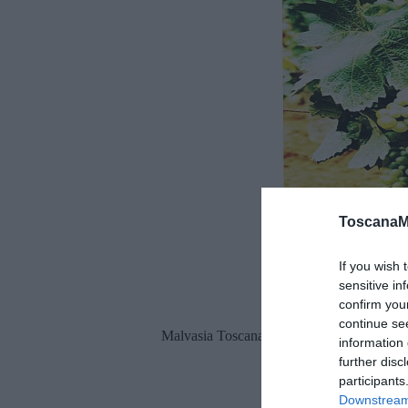
ToscanaM
If you wish 
sensitive in
confirm you
continue se
Malvasia Toscana Bianca Lunga
information 
further disc
participants
Downstream 