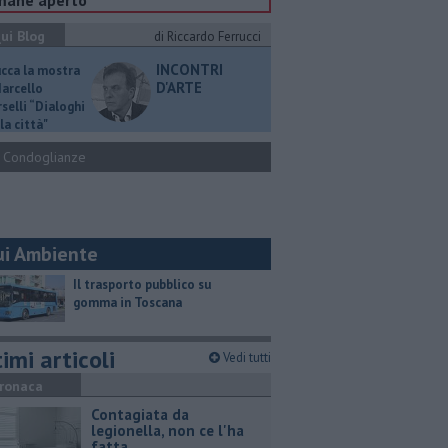
mane aperto“
ui Blog
di Riccardo Ferrucci
INCONTRI
ucca la mostra
D'ARTE
Marcello
selli “Dialoghi
la città"
Condoglianze
ui Ambiente
​Il trasporto pubblico su
gomma in Toscana
imi articoli
Vedi tutti
ronaca
Contagiata da
legionella, non ce l'ha
fatta