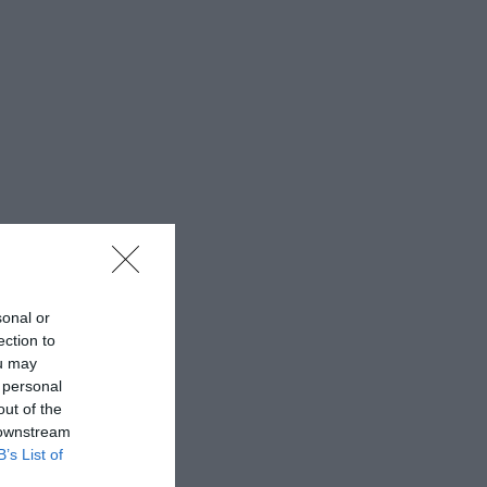
sonal or
ection to
ou may
 personal
out of the
 downstream
B’s List of