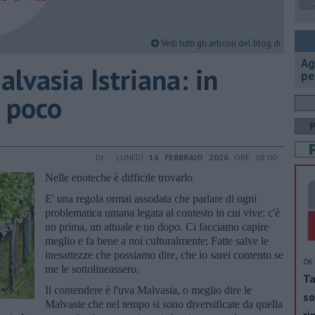
Vedi tutti gli articoli del blog di
Ag
alvasia Istriana: in
pe
 poco
DI - LUNEDÌ
16 FEBBRAIO 2026
ORE 08:00
Nelle enoteche è difficile trovarlo
E' una regola ormai assodata che parlare di ogni
problematica umana legata al contesto in cui vive: c'è
un prima, un attuale e un dopo. Ci facciamo capire
meglio e fa bene a noi culturalmente; Fatte salve le
inesattezze che possiamo dire, che io sarei contento se
06 
me le sottolineassero.
Ta
Il contendere è l'uva Malvasia, o meglio dire le
so
Malvasie che nel tempo si sono diversificate da quella