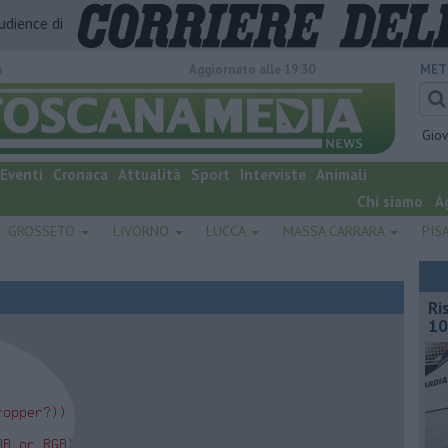
audience di
o
Aggiornato alle 19:30
MET
Gio
Eventi
Cronaca
Attualità
Sport
Interviste
Animali
Chi siamo
A
GROSSETO
LIVORNO
LUCCA
MASSA CARRARA
PIS
Ri
10