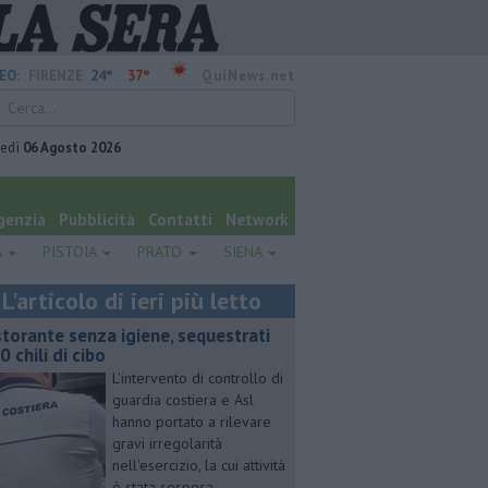
24°
37°
EO:
FIRENZE
QuiNews.net
vedì
06 Agosto 2026
genzia
Pubblicità
Contatti
Network
A
PISTOIA
PRATO
SIENA
L'articolo di ieri più letto
storante senza igiene, sequestrati
0 chili di cibo
L'intervento di controllo di
guardia costiera e Asl
hanno portato a rilevare
gravi irregolarità
nell'esercizio, la cui attività
è stata sospesa