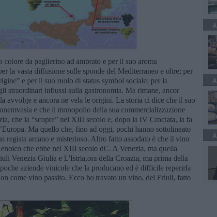
A
uo colore da paglierino ad ambrato e per il suo aroma
 per la vasta diffusione sulle sponde del Mediterraneo e oltre; per
A
gine” e per il suo ruolo di status symbol sociale; per la
li straordinari influssi sulla gastronomia. Ma rimane, ancor
a avvolge e ancora ne vela le origini. La storia ci dice che il suo
Monemvasia e che il monopolio della sua commercializzazione
ia, che la “scopre” nel XIII secolo e, dopo la IV Crociata, la fa
d’Europa. Ma quello che, fino ad oggi, pochi hanno sottolineato
A
un regista arcano e misterioso. Altro fatto assodato è che il vino
 enoico che ebbe nel XIII secolo dC. A Venezia, ma quella
riuli Venezia Giulia e L'Istria,ora della Croazia, ma prima della
oche aziende vinicole che la producano ed è difficile reperirla
on come vino passito. Ecco ho travato un vino, del Friuli, fatto