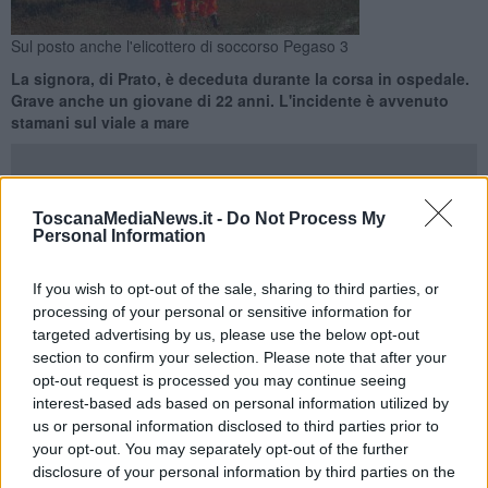
Sul posto anche l'elicottero di soccorso Pegaso 3
La signora, di Prato, è deceduta durante la corsa in ospedale.
Grave anche un giovane di 22 anni. L'incidente è avvenuto
stamani sul viale a mare
ToscanaMediaNews.it -
Do Not Process My
Personal Information
FORTE DEI MARMI —
Una donna di 76 anni, Giovanna Giachetti,
ha perso la vita stamani in uno scontro frontale fra due automobili
If you wish to opt-out of the sale, sharing to third parties, or
avvenuto sul viale a mare, dinanzi allo stabilimento balneare
processing of your personal or sensitive information for
Augustus
.
Nell'impatto è rimasto ferito gravemente anche un
targeted advertising by us, please use the below opt-out
giovane di 22 anni, residente a Pietrasanta.
section to confirm your selection. Please note that after your
La donna è deceduta durante il trasferimento all'ospedale Cisanello
opt-out request is processed you may continue seeing
di Pisa dopo essere finita in
arresto cardiaco
. A nulla sono valse le
interest-based ads based on personal information utilized by
manovre rianimatorie
di ogni tipo tentate dai soccorritori. Per lei
us or personal information disclosed to third parties prior to
non c'è stato niente da fare.
your opt-out. You may separately opt-out of the further
disclosure of your personal information by third parties on the