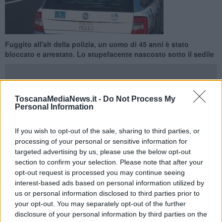
Fuggito all'alt della polizia, un uomo di 45 anni è stato
bloccato e arrestato. Lo stupefacente nascosto sotto il sedile
ToscanaMediaNews.it -
Do Not Process My
Personal Information
VIAREGGIO —
All'alt della polizia, anziché fermarsi, avrebbe
premuto sull'acceleratore dandosi alla fuga. E' accaduto la sera del
If you wish to opt-out of the sale, sharing to third parties, or
20 Aprile.
processing of your personal or sensitive information for
A far scattare l'alt degli agenti il fatto che l'auto, da un controllo da
targeted advertising by us, please use the below opt-out
remoto in banca dati, fosse risultato gravato da un fermo
section to confirm your selection. Please note that after your
amministrativo.
opt-out request is processed you may continue seeing
interest-based ads based on personal information utilized by
us or personal information disclosed to third parties prior to
your opt-out. You may separately opt-out of the further
disclosure of your personal information by third parties on the
Il conducente si è dato alla fuga verso Lido di Camaiore, seguito