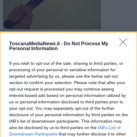
A bloccare il giovane sono stati i carabinieri, uno dei quali è
rimasto ferito durante una colluttazione. La lama era lunga
ToscanaMediaNews.it -
Do Not Process My
mezzo metro
Personal Information
If you wish to opt-out of the sale, sharing to third parties, or
processing of your personal or sensitive information for
targeted advertising by us, please use the below opt-out
section to confirm your selection. Please note that after your
VIAREGGIO —
Brandiva un machete con lama lunga mezzo
opt-out request is processed you may continue seeing
mezzo metro per minacciare i passanti in viale Europa a Viareggio:
interest-based ads based on personal information utilized by
è successo ieri mattina, quando i carabinieri sono intervenuti
us or personal information disclosed to third parties prior to
finendo con l'arrestare un ragazzo di 19 anni per resistenza,
your opt-out. You may separately opt-out of the further
violenza e minaccia a pubblico ufficiale, lesioni aggravate e porto
disclosure of your personal information by third parties on the
abusivo di arma.
IAB’s list of downstream participants. This information may
Non è stato semplice, tanto che uno dei militari è rimasto ferito.
also be disclosed by us to third parties on the
IAB’s List of
Quando infatti l'equipaggio dell'Arma è arrivato sul posto, il giovane
Downstream Participants
that may further disclose it to other