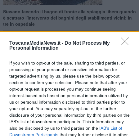
Stavano facendo il bagno di fronte alla spiaggia libera quando
è scattato l'intervento dei bagnini degli stabilimenti vicini: in
tre in ospedale
ToscanaMediaNews.it -
Do Not Process My
Personal Information
VIAREGGIO —
Momenti di grande paura nella mattinata di ieri,
If you wish to opt-out of the sale, sharing to third parties, or
venerdì 12 Giugno, alla
spiaggia libera della Lecciona
, in
processing of your personal or sensitive information for
Darsena a Viareggio, dove
cinque giovani
stavano facendo il
targeted advertising by us, please use the below opt-out
bagno.
section to confirm your selection. Please note that after your
opt-out request is processed you may continue seeing
Proprio questi ultimi
hanno rischiato di annegare
nelle acque
interest-based ads based on personal information utilized by
antistanti la spiaggia: a quel punto è scattato l'intervento dei
us or personal information disclosed to third parties prior to
bagnini
in servizio negli stabilimenti vicini, che si sono precipitati in
your opt-out. You may separately opt-out of the further
loro soccorso.
disclosure of your personal information by third parties on the
IAB’s list of downstream participants. This information may
also be disclosed by us to third parties on the
IAB’s List of
Downstream Participants
that may further disclose it to other
Tre di loro sono stati trasportati in ambulanza al
pronto soccorso