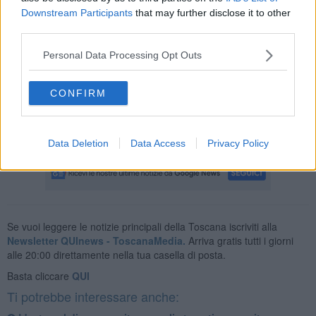
Downstream Participants
that may further disclose it to other
third parties.
Sul posto sono intervenuti anche i
Vigili del fuoco
, impegnati con
Personal Data Processing Opt Outs
l'autogru nella rimozione del mezzo e nella messa in sicurezza del
luogo dell'incidente, e anche i
Carabinieri
e gli agenti della
Polizia
CONFIRM
Municipale
.
Anche il sindaco di Vinci, Daniele Vanni, si è presentato sul posto:
la strada è stata chiusa al traffico
.
Data Deletion
Data Access
Privacy Policy
Se vuoi leggere le notizie principali della Toscana iscriviti alla
Newsletter QUInews - ToscanaMedia.
Arriva gratis tutti i giorni
alle 20:00 direttamente nella tua casella di posta.
Basta cliccare
QUI
Ti potrebbe interessare anche: