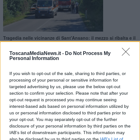
Tragedia nelle vicinanze di Sant'Ansano: il mezzo si ribalta e il
conducente muore nell'incidente. Inutile l'intervento dei
soccorritori del 118
ToscanaMediaNews.it -
Do Not Process My
Personal Information
If you wish to opt-out of the sale, sharing to third parties, or
processing of your personal or sensitive information for
targeted advertising by us, please use the below opt-out
VINCI —
Incidente mortale lungo via Pietramarina in località
section to confirm your selection. Please note that after your
Sant'Ansano, nel territorio comunale di Vinci. Un
uomo di 45 anni
,
opt-out request is processed you may continue seeing
alla guida della propria auto, è morto dopo essere finito fuori
interest-based ads based on personal information utilized by
strada. Il mezzo, inoltre,
si è cappottato
.
us or personal information disclosed to third parties prior to
Secondo una prima ricostruzione, il 45enne avrebbe perso il
your opt-out. You may separately opt-out of the further
controllo dell'auto, per cause che ancora devono essere appurate.
disclosure of your personal information by third parties on the
Una volta giunti sul posto, i
soccorritori del 118
hanno tentato di
IAB’s list of downstream participants. This information may
rianimarlo a lungo, purtroppo senza successo.
also be disclosed by us to third parties on the
IAB’s List of