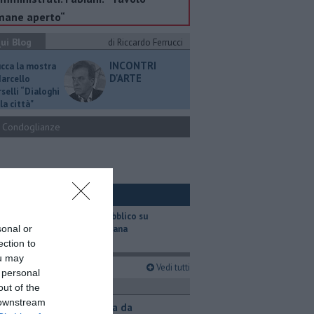
mane aperto“
ui Blog
di Riccardo Ferrucci
INCONTRI
ucca la mostra
D'ARTE
Marcello
selli “Dialoghi
la città"
Condoglianze
ui Ambiente
​Il trasporto pubblico su
sonal or
gomma in Toscana
ection to
ou may
imi articoli
Vedi tutti
 personal
ronaca
out of the
 downstream
Contagiata da