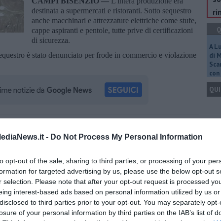
CAMPI BISENZIO —
L'intera produzione era
destinata a supermercati e ristoranti. Sotto sequestro
ri
anche macchinari e attrezzature elettriche come stufe,
Q
cappe aspiranti e pentole, tutte prive di certificazioni
di sicurezza.
A L
l sequestro è stato denunciato per frode in commercio e violazione
di 
Scar
con 
QUI
oscana iscriviti alla
Newsletter QUInews - ToscanaMedia.
Q
ediaNews.it -
Do Not Process My Personal Information
amente nella tua casella di posta.
to opt-out of the sale, sharing to third parties, or processing of your per
formation for targeted advertising by us, please use the below opt-out s
r selection. Please note that after your opt-out request is processed y
Ult
eing interest-based ads based on personal information utilized by us or
C
disclosed to third parties prior to your opt-out. You may separately opt-
so
prugne
sorgo
losure of your personal information by third parties on the IAB’s list of