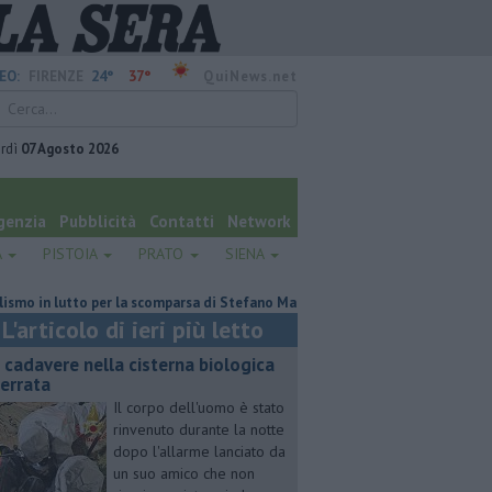
24°
37°
EO:
FIRENZE
QuiNews.net
rdì
07 Agosto 2026
genzia
Pubblicità
Contatti
Network
A
PISTOIA
PRATO
SIENA
n lutto per la scomparsa di Stefano Marcelli
Contagiata da legionella, n
L'articolo di ieri più letto
 cadavere nella cisterna biologica
terrata
Il corpo dell'uomo è stato
rinvenuto durante la notte
dopo l'allarme lanciato da
un suo amico che non