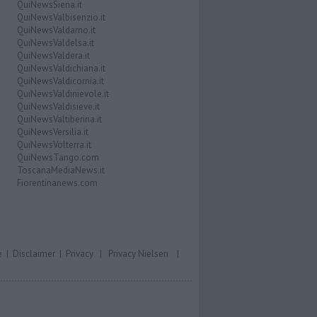
QuiNewsSiena.it
QuiNewsValbisenzio.it
QuiNewsValdarno.it
QuiNewsValdelsa.it
QuiNewsValdera.it
QuiNewsValdichiana.it
QuiNewsValdicornia.it
QuiNewsValdinievole.it
QuiNewsValdisieve.it
QuiNewsValtiberina.it
QuiNewsVersilia.it
QuiNewsVolterra.it
QuiNewsTango.com
ToscanaMediaNews.it
Fiorentinanews.com
e
|
Disclaimer
|
Privacy
|
Privacy Nielsen
|