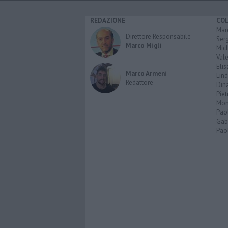
REDAZIONE
CO
Marc
Direttore Responsabile
Serg
Marco Migli
Mic
Vale
Elis
Marco Armeni
Lind
Redattore
Dina
Piet
Mon
Pao
Gabr
Paol