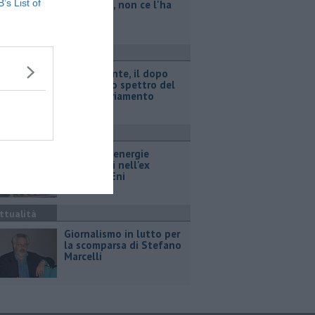
B’s List of
legionella, non ce l'ha
fatta
ttualità
Retiambiente, il dopo
Fortini e lo spettro del
commissariamento
ttualità
Hub delle energie
rinnovabili nell'ex
deposito Eni
ttualità
Giornalismo in lutto per
la scomparsa di Stefano
Marcelli