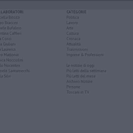
LLABORATORI
CATEGORIE
ella Bitozzi
Politica
io Braccini
Lavoro
hele Bufalino
Arte
ntina Caffieri
Cultura
a Cosci
Cronaca
a Giuliani
Attualità
 Laurenzi
Trasmissioni
ro Mattonai
Imprese & Professioni
ica Nocciolini
lo Nocentini
Le notizie di oggi
iele Santarnecchi
Più Letti della settimana
a Silvi
Più Letti del mese
Archivio Notizie
Persone
Toscani in TV