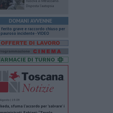
riusciva a rintracciarlo.
Disposta l'autopsia
DOMANI AVVENNE
 ferito grave e raccordo chiuso per
 pauroso incidente - VIDEO
Agosto | 19.09
keda, sfuma l’accordo per ’salvare’ i
mministrati. Fabiani: “Tavolo