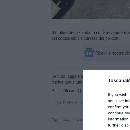
Il titolare dell'azienda in cui è avvenuto i
del codice sulla sicurezza dei prodotti.
Se vuoi leggere le notizie principali della T
ToscanaM
Arriva gratis tutti i giorni alle 20:00 dirett
Basta cliccare
QUI
If you wish 
sensitive in
Ti potrebbe interessare anche:
confirm you
continue se
information 
Tag
vino
piselli
campi bisenzio
alcol
ri
further disc