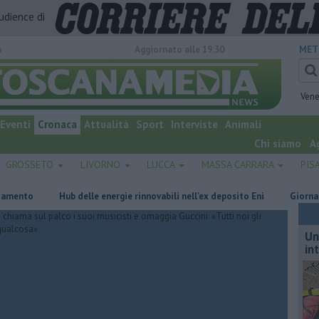
audience di
o
Aggiornato alle 19:30
MET
Vene
Eventi
Cronaca
Attualità
Sport
Interviste
Animali
Chi siamo
A
GROSSETO
LIVORNO
LUCCA
MASSA CARRARA
PIS
o
Hub delle energie rinnovabili nell'ex deposito Eni
Giornalismo i
Un
in