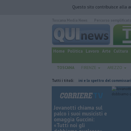
Questo sito contribuisce alla 
Toscana Media News
Percorso semplificat
quotidiano online.
Home
Politica
Lavoro
Arte
Cultura
TOSCANA
FIRENZE
AREZZO
 fatta
Retiambiente, il dopo Fortini e lo spettro del commissariament
Tutti i titoli:
Jovanotti chiama sul
palco i suoi musicisti e
omaggia Guccini:
«Tutti noi gli