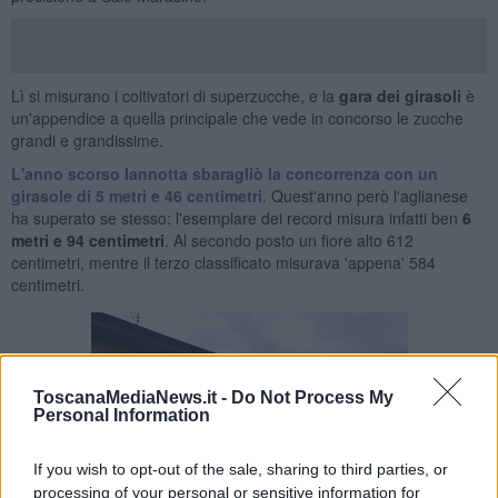
Lì si misurano i coltivatori di superzucche, e la
gara dei girasoli
è
un'appendice a quella principale che vede in concorso le zucche
grandi e grandissime.
L'anno scorso Iannotta sbaragliò la concorrenza con un
girasole di 5 metri e 46 centimetri
. Quest'anno però l'aglianese
ha superato se stesso: l'esemplare dei record misura infatti ben
6
metri e 94 centimetri
. Al secondo posto un fiore alto 612
centimetri, mentre il terzo classificato misurava 'appena' 584
centimetri.
ToscanaMediaNews.it -
Do Not Process My
Personal Information
If you wish to opt-out of the sale, sharing to third parties, or
processing of your personal or sensitive information for