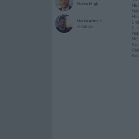
Marco Migli
Mic
Vale
Elis
Marco Armeni
Lind
Redattore
Dina
Piet
Mon
Pao
Gabr
Paol