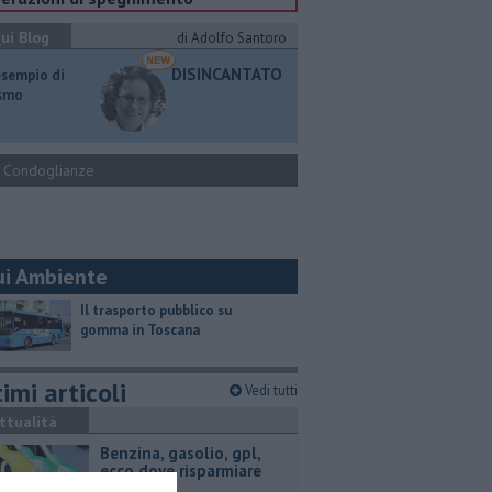
ui Blog
di Adolfo Santoro
DISINCANTATO
esempio di
ismo
Condoglianze
ui Ambiente
​Il trasporto pubblico su
gomma in Toscana
imi articoli
Vedi tutti
ttualità
​Benzina, gasolio, gpl,
ecco dove risparmiare