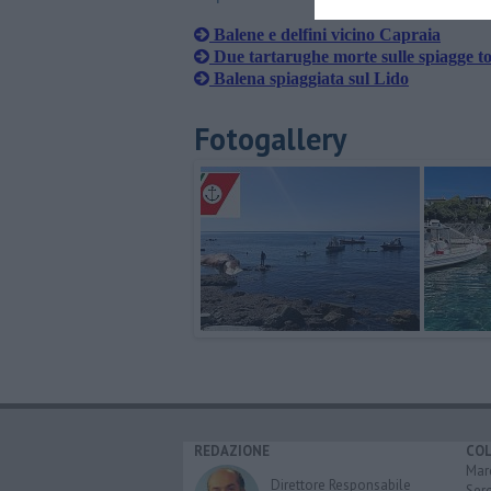
Balene e delfini vicino Capraia
Due tartarughe morte sulle spiagge t
Balena spiaggiata sul Lido
Fotogallery
REDAZIONE
CO
Marc
Direttore Responsabile
Serg