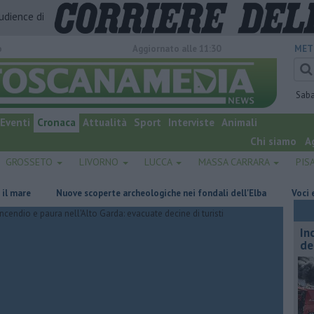
audience di
o
Aggiornato alle 11:30
MET
Sab
Eventi
Cronaca
Attualità
Sport
Interviste
Animali
Chi siamo
A
GROSSETO
LIVORNO
LUCCA
MASSA CARRARA
PIS
Nuove scoperte archeologiche nei fondali dell'Elba
Voci e chitarre
In
de