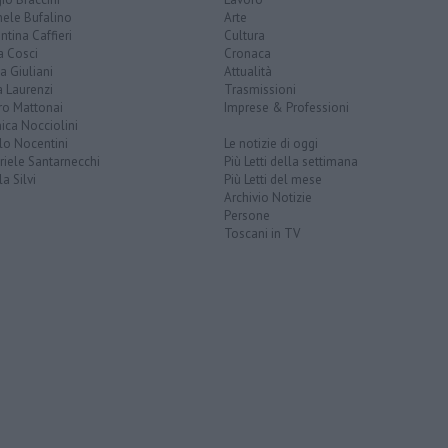
hele Bufalino
Arte
ntina Caffieri
Cultura
a Cosci
Cronaca
a Giuliani
Attualità
 Laurenzi
Trasmissioni
ro Mattonai
Imprese & Professioni
ica Nocciolini
lo Nocentini
Le notizie di oggi
iele Santarnecchi
Più Letti della settimana
a Silvi
Più Letti del mese
Archivio Notizie
Persone
Toscani in TV