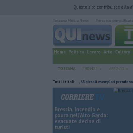
Questo sito contribuisce alla 
Toscana Media News
Percorso semplificat
quotidiano online.
Home
Politica
Lavoro
Arte
Cultura
TOSCANA
FIRENZE
AREZZO
armiare
Tartarughine a sorpresa, 68 piccoli esemplari prendono il mare
Tutti i titoli:
Brescia, incendio e
paura nell'Alto Garda:
evacuate decine di
turisti