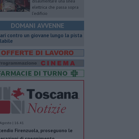
disalimentare una linea
elettrica che passa sopra
l’edificio
DOMANI AVVENNE
ari contro un giovane lungo la pista
clabile
Agosto | 16.41
cendio Firenzuola, proseguono le
erazioni di spegnimento