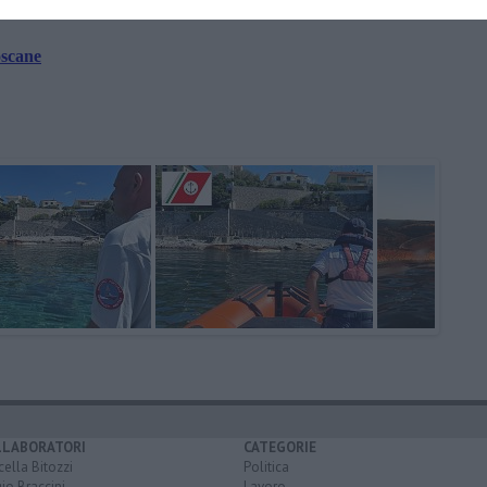
oscane
LLABORATORI
CATEGORIE
ella Bitozzi
Politica
io Braccini
Lavoro