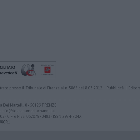
trato presso il Tribunale di Firenze al n. 5865 del 8.03.2012.
Pubblicità
|
Editor
ia Dei Martelli, 8 - 50129 FIRENZE
- info@toscanamediachannel.it
05 - C.F. e P.Iva: 06207870483 - ISSN 2974-704X
UXCR1