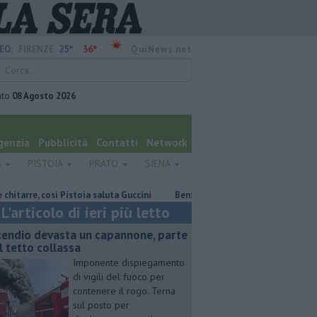
25°
36°
EO:
FIRENZE
QuiNews.net
ato
08 Agosto 2026
genzia
Pubblicità
Contatti
Network
A
PISTOIA
PRATO
SIENA
, così Pistoia saluta Guccini
​Benzina, gasolio, gpl, ecco dove risparmiare
L'articolo di ieri più letto
cendio devasta un capannone, parte
l tetto collassa
Imponente dispiegamento
di vigili del fuoco per
contenere il rogo. Terna
sul posto per