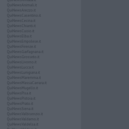
QuiNewsAnimali.it
QuiNewsArezzo.it
QuiNewsCasentino.it
QuiNewsCecina.it
QuiNewsChianti.it
QuiNewsCuoio.it
QuiNewsElba.it
QuiNewsEmpolese.it
QuiNewsFirenze.it
QuiNewsGarfagnana.it
QuiNewsGrosseto.it
QuiNewsLivorno.it
QuiNewsLucca.it
QuiNewsLunigiana.it
QuiNewsMaremma.it
QuiNewsMassaCarrara.it
QuiNewsMugello.it
QuiNewsPisa.it
QuiNewsPistoia.it
QuiNewsPrato.it
QuiNewsSiena.it
QuiNewsValbisenzio.it
QuiNewsValdarno.it
QuiNewsValdelsa.it