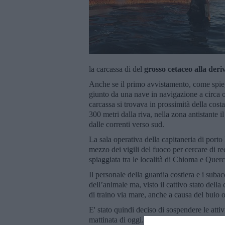
la carcassa di del
grosso cetaceo alla deri
Anche se il primo avvistamento, come spiega
giunto da una nave in navigazione a circa o
carcassa si trovava in prossimità della cost
300 metri dalla riva, nella zona antistante 
dalle correnti verso sud.
La sala operativa della capitaneria di porto
mezzo dei vigili del fuoco per cercare di re
spiaggiata tra le località di Chioma e Querc
Il personale della guardia costiera e i suba
dell’animale ma, visto il cattivo stato della
di traino via mare, anche a causa del buio
E' stato quindi deciso di sospendere le atti
mattinata di oggi. Stamani, a seguito di più