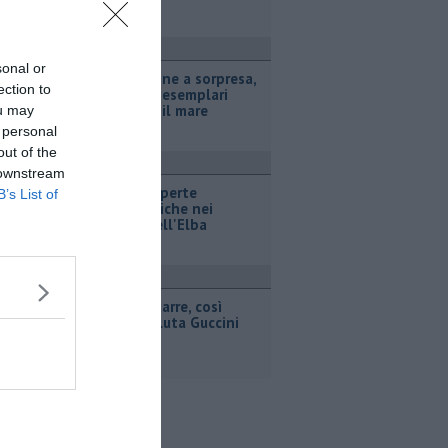
ttualità
sonal or
Tartarughine a sorpresa,
ection to
68 piccoli esemplari
prendono il mare
ou may
 personal
out of the
ttualità
 downstream
Nuove scoperte
B’s List of
archeologiche nei
fondali dell'Elba
ttualità
Voci e chitarre, così
Pistoia saluta Guccini