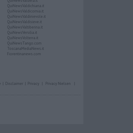
QuiNewsValdera.it
QuiNewsValdichiana.it
QuiNewsValdicornia.it
QuiNewsValdinievole.it
QuiNewsValdisieve.it
QuiNewsValtiberina.it
QuiNewsVersilia.it
QuiNewsVolterra.it
QuiNewsTango.com
ToscanaMediaNews.it
Fiorentinanews.com
e
|
Disclaimer
|
Privacy
|
Privacy Nielsen
|