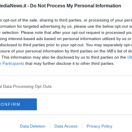
aglio della carcassa dagli scogli.
ediaNews.it -
Do Not Process My Personal Information
to e vigili del fuoco sono riusciti ad imbracare la carcassa
A
l'impiego di un battello altamente performante.
to opt-out of the sale, sharing to third parties, or processing of your per
o ambiente del Comune di Livorno
e con gli enti di studio e di
formation for targeted advertising by us, please use the below opt-out s
sità, Arpat, Thetis e università) sia per le modalità di
r selection. Please note that after your opt-out request is processed y
 valutazioni di interesse scientifico e per approfondimenti sulle
eing interest-based ads based on personal information utilized by us or
di Livorno ha convocato per domattina un tavolo tecnico volto a
disclosed to third parties prior to your opt-out. You may separately opt-
A
one e smaltimento della carcassa.
losure of your personal information by third parties on the IAB’s list of
. This information may also be disclosed by us to third parties on the
IA
di decomposizione, ma le sue dimensioni sarebbero riconducibile
Participants
that may further disclose it to other third parties.
A
l Data Processing Opt Outs
oscana iscriviti alla
Newsletter QUInews - ToscanaMedia.
CONFIRM
amente nella tua casella di posta.
Data Deletion
Data Access
Privacy Policy