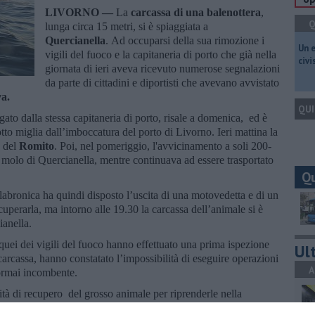
LIVORNO —
La
carcassa di una balenottera
,
Q
lunga circa 15 metri, si è spiaggiata a
Quercianella
. Ad occuparsi della sua rimozione i
​Un 
vigili del fuoco e la capitaneria di porto che già nella
civ
giornata di ieri aveva ricevuto numerose segnalazioni
da parte di cittadini e diportisti che avevano avvistato
va.
QUI
to dalla stessa capitaneria di porto, risale a domenica, ed è
tto miglia dall’imboccatura del porto di Livorno. Ieri mattina la
a del
Romito
. Poi, nel pomeriggio, l'avvicinamento a soli 200-
il molo di Quercianella, mentre continuava ad essere trasportato
Q
 labronica ha quindi disposto l’uscita di una motovedetta e di un
cuperarla, ma intorno alle 19.30 la carcassa dell’animale si è
ianella.
cquei dei vigili del fuoco hanno effettuato una prima ispezione
Ult
 carcassa, hanno constatato l’impossibilità di eseguire operazioni
A
 ormai incombente.
vità di recupero del grosso animale per riprenderle nella
 approfondite concertazioni sul posto è stata trovata una