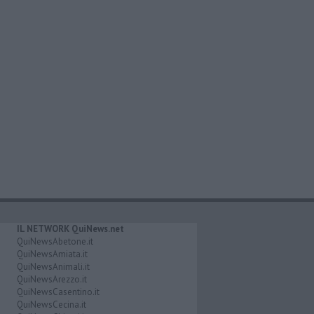
IL NETWORK QuiNews.net
QuiNewsAbetone.it
QuiNewsAmiata.it
QuiNewsAnimali.it
QuiNewsArezzo.it
QuiNewsCasentino.it
QuiNewsCecina.it