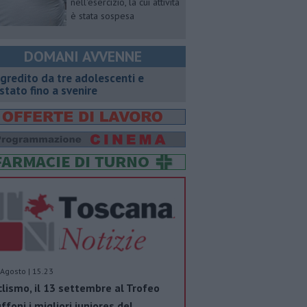
nell'esercizio, la cui attività
è stata sospesa
DOMANI AVVENNE
gredito da tre adolescenti e
stato fino a svenire
Agosto | 15.23
clismo, il 13 settembre al Trofeo
ffoni i migliori juniores del