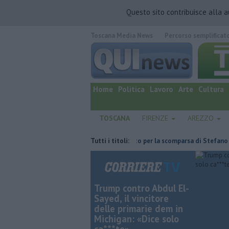
Questo sito contribuisce alla 
Toscana Media News
Percorso semplificat
quotidiano online.
Home
Politica
Lavoro
Arte
Cultura
TOSCANA
FIRENZE
AREZZO
deposito Eni
Giornalismo in lutto per la scomparsa di Stefano Marcelli
Tutti i titoli:
Trump contro Abdul El-
Sayed, il vincitore
delle primarie dem in
Michigan: «Dice solo