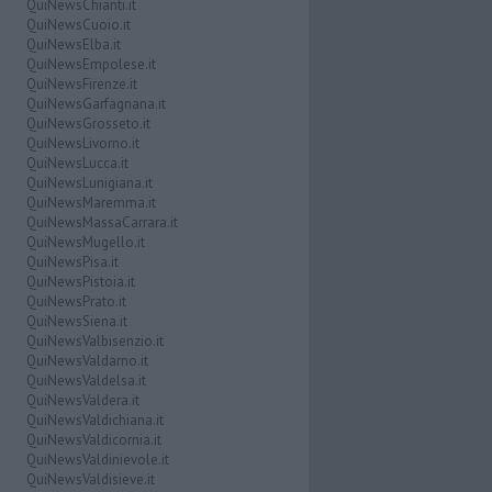
QuiNewsChianti.it
QuiNewsCuoio.it
QuiNewsElba.it
QuiNewsEmpolese.it
QuiNewsFirenze.it
QuiNewsGarfagnana.it
QuiNewsGrosseto.it
QuiNewsLivorno.it
QuiNewsLucca.it
QuiNewsLunigiana.it
QuiNewsMaremma.it
QuiNewsMassaCarrara.it
QuiNewsMugello.it
QuiNewsPisa.it
QuiNewsPistoia.it
QuiNewsPrato.it
QuiNewsSiena.it
QuiNewsValbisenzio.it
QuiNewsValdarno.it
QuiNewsValdelsa.it
QuiNewsValdera.it
QuiNewsValdichiana.it
QuiNewsValdicornia.it
QuiNewsValdinievole.it
QuiNewsValdisieve.it