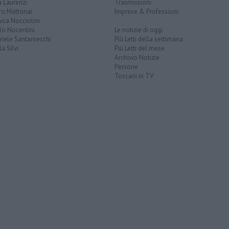
 Laurenzi
Trasmissioni
ro Mattonai
Imprese & Professioni
ica Nocciolini
lo Nocentini
Le notizie di oggi
iele Santarnecchi
Più Letti della settimana
a Silvi
Più Letti del mese
Archivio Notizie
Persone
Toscani in TV