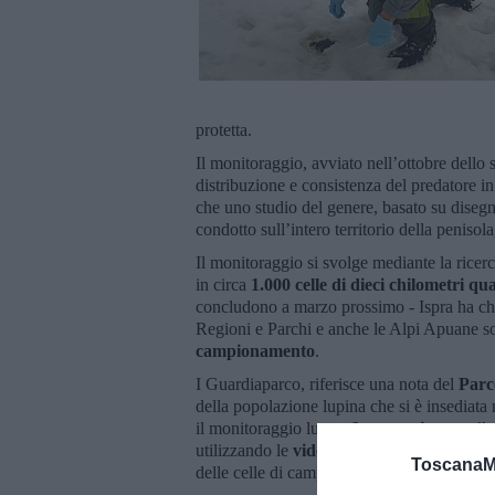
protetta.
Il monitoraggio, avviato nell’ottobre dello
distribuzione e consistenza del predatore in
che uno studio del genere, basato su disegn
condotto sull’intero territorio della penisola
Il monitoraggio si svolge mediante la ricerc
in circa
1.000 celle di dieci chilometri qu
concludono a marzo prossimo - Ispra ha chiest
Regioni e Parchi e anche le Alpi Apuane so
campionamento
.
I Guardiaparco, riferisce una nota del
Parco
della popolazione lupina che si è insediata n
il monitoraggio lungo
6 percorsi
, controll
utilizzando le
video-fototrappole
in dotazi
ToscanaM
delle celle di campionamento.