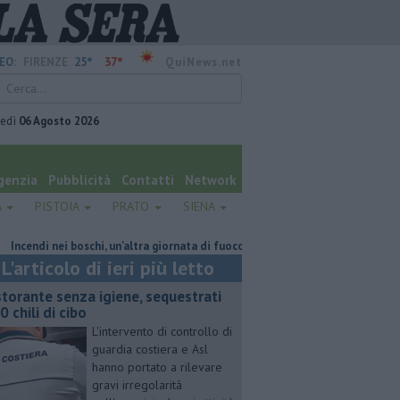
25°
37°
EO:
FIRENZE
QuiNews.net
vedì
06 Agosto 2026
genzia
Pubblicità
Contatti
Network
A
PISTOIA
PRATO
SIENA
 nei boschi, un'altra giornata di fuoco
Hub delle energie rinnovabili nel
L'articolo di ieri più letto
storante senza igiene, sequestrati
0 chili di cibo
L'intervento di controllo di
guardia costiera e Asl
hanno portato a rilevare
gravi irregolarità