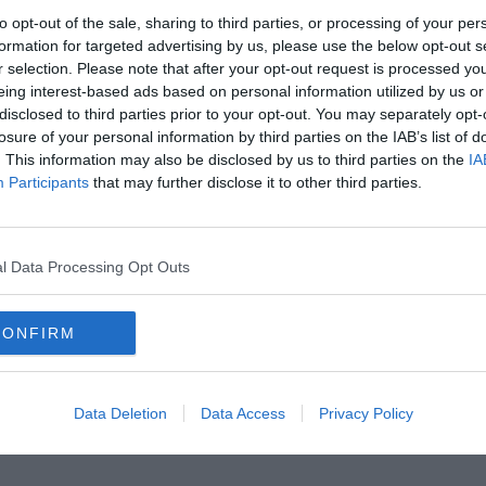
difficoltosa l'esecuzione dei percorsi, ma dall'altro consentono
to opt-out of the sale, sharing to third parties, or processing of your per
crementi
lasciati dal predatore durante i suoi spostamenti.
formation for targeted advertising by us, please use the below opt-out s
mente successivi alla caduta di neve fresca, in particolare, è
r selection. Please note that after your opt-out request is processed y
ggio del lupo. Nel caso degli escrementi è prevista la raccolta di
A
eing interest-based ads based on personal information utilized by us or
viati ad Ispra per l'analisi genetica.
disclosed to third parties prior to your opt-out. You may separately opt-
losure of your personal information by third parties on the IAB’s list of
. This information may also be disclosed by us to third parties on the
IA
Participants
that may further disclose it to other third parties.
A
oscana iscriviti alla
Newsletter QUInews - ToscanaMedia.
amente nella tua casella di posta.
l Data Processing Opt Outs
C
CONFIRM
e
ane di stenti
Data Deletion
Data Access
Privacy Policy
iaggia