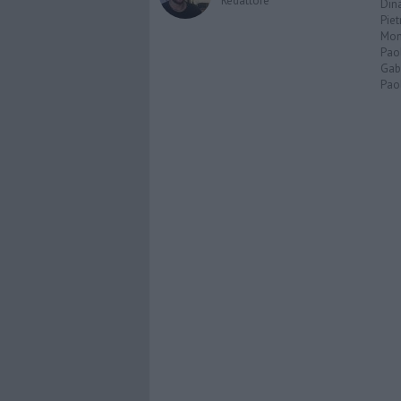
Redattore
Dina
Piet
Mon
Pao
Gabr
Paol