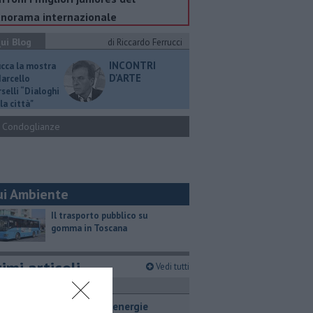
norama internazionale
ui Blog
di Riccardo Ferrucci
INCONTRI
ucca la mostra
D'ARTE
Marcello
selli “Dialoghi
la città"
Condoglianze
ui Ambiente
​Il trasporto pubblico su
gomma in Toscana
imi articoli
Vedi tutti
ttualità
Hub delle energie