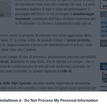
del predatore sono rese più evidenti che mai. La neve
pa
insomma tradisce il lupo e aiuta ad individuarne il
passaggio nel Parco in cui prosegue il
monitoraggio
Q
nazionale
coordinato dall'Ispra (Istituto Superiore per
A L
la Protezione e la Ricerca Ambientale) sulla specie
di 
Scar
 scorso anno, si propone di ottenere una stima aggiornata della
con 
 Italia. E’ la prima volta, da quando il lupo è
specie protetta
,
QUI
i di campionamento e protocolli standardizzati avanzati, viene
, dalle Alpi alla Calabria.
a sul campo di dati di presenza, perlustrando percorsi prestabiliti
adrati
, distribuite in tutta Italia. Per le attività sul campo - che si
Q
o la collaborazione di tutti gli enti territoriali, partendo da
no state coinvolte, in quanto ospitano
2 celle di
 delle Alpi Apuane
, da anni stanno seguendo le dinamiche
ella nostra area protetta e sono stati designati quali operatori per
Ult
ati con cadenza quantomeno bimestrale. In aggiunta, si stanno
one per cercare di immortalare la presenza del lupo all’interno
A
ediaNews.it -
Do Not Process My Personal Information