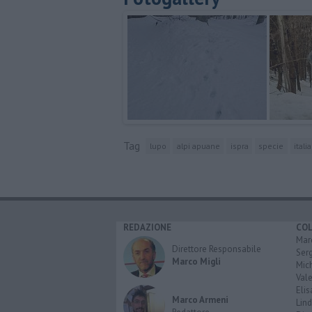
Tag
lupo
alpi apuane
ispra
specie
italia
REDAZIONE
CO
Marc
Direttore Responsabile
Serg
Marco Migli
Mic
Vale
Elis
Marco Armeni
Lind