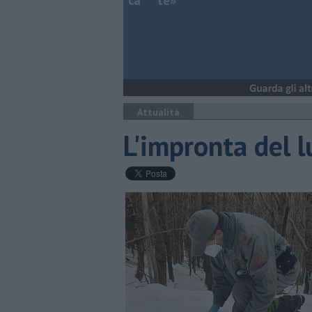
ca***te»
Attualità
L'impronta del 