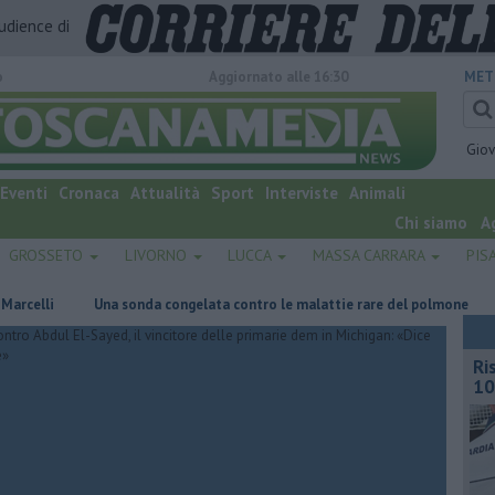
audience di
o
Aggiornato alle 16:30
MET
Gio
Eventi
Cronaca
Attualità
Sport
Interviste
Animali
Chi siamo
A
GROSSETO
LIVORNO
LUCCA
MASSA CARRARA
PIS
Una sonda congelata contro le malattie rare del polmone
Incendi
Ri
10