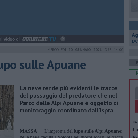
Ag
pe
MERCOLEDÌ
20 GENNAIO 2021
ORE 14:00
lupo sulle Apuane
La neve rende più evidenti le tracce
del passaggio del predatore che nel
Parco delle Alpi Apuane è oggetto di
monitoraggio coordinato dall'Ispra
06 
Ci
MASSA —
L'impronta del
lupo sulle Alpi Apuane
:
Bu
nella neve caduta a volontà nei giorni scorsi, le tracce