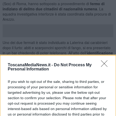
(Sco) di Roma, hanno sottoposto a provvedimento di
fermo di
indiziato di delitto due cittadini di nazionalità rumena
. La
squadra investigativa interforze è stata coordinata dalla procura di
Arezzo.
Uno dei due fermati è stato individuato a Laterina dai carabinieri
dopo il furto: abiti e scarponcini sporchi di fango, si era presentato
in un bar chiedendo di poter telefonare. All'atto dell'
identificazione
da parte dei carabinieri, non aveva saputo giustificare la sua
presenza lì in quella condizione.
ToscanaMediaNews.it -
Do Not Process My
Personal Information
Non solo, perché proprio in quelle circostanze i carabinieri della
stazione locale avevano controllato un'auto Lancia Y con una sola
persona a bordo che procedeva in maniera irregolare nei pressi di
If you wish to opt-out of the sale, sharing to third parties, or
una
strada sterrata
presumibilmente utilizzata nella notte dai ladri
processing of your personal or sensitive information for
per darsi alla fuga nelle campagne dopo il furto. Anche il secondo
targeted advertising by us, please use the below opt-out
soggetto di nazionalità romena affermava di non parlare
section to confirm your selection. Please note that after your
correttamente l’italiano e di non essere della zona, ma non sapeva
opt-out request is processed you may continue seeing
fornire agli investigatori ragioni plausibili circa la sua
presenza nei
interest-based ads based on personal information utilized by
paraggi della ditta razziata
.
us or personal information disclosed to third parties prior to