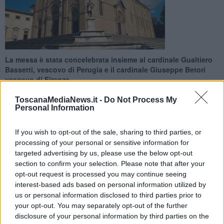
La messa è stata concelebrata insieme al cardinale Gualtiero
Bassetti, vescovo di Perugia e il cardinale Giuseppe Betori
vescovo di Firenze
ToscanaMediaNews.it -
Do Not Process My
Personal Information
If you wish to opt-out of the sale, sharing to third parties, or
AREZZO —
"Nessun luogo, neppure il più piccolo è troppo piccolo
processing of your personal or sensitive information for
per ospitare Dio" – con queste parole il presidente della
targeted advertising by us, please use the below opt-out
Conferenza episcopale dei vescovi italiani
Angelo Bagnasco ha
section to confirm your selection. Please note that after your
aperto l'omelia
della messa pontificale della Madonna del Conforto
opt-out request is processed you may continue seeing
in Cattedrale, dove il culto dell'immaginetta che salvò la
città dal
interest-based ads based on personal information utilized by
terremoto nel 1796 è molto sentito
.
us or personal information disclosed to third parties prior to
your opt-out. You may separately opt-out of the further
Davanti ai fedeli e ad un duomo gremito,
Bagnasco ha
disclosure of your personal information by third parties on the
improntato la sua omelia
sul valore della fede, l'importanza di