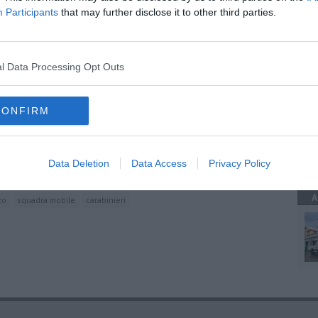
Participants
that may further disclose it to other third parties.
A
oscana iscriviti alla
Newsletter QUInews - ToscanaMedia.
amente nella tua casella di posta.
l Data Processing Opt Outs
CONFIRM
A
ucher
Data Deletion
Data Access
Privacy Policy
A
zo
squadra mobile
carabinieri