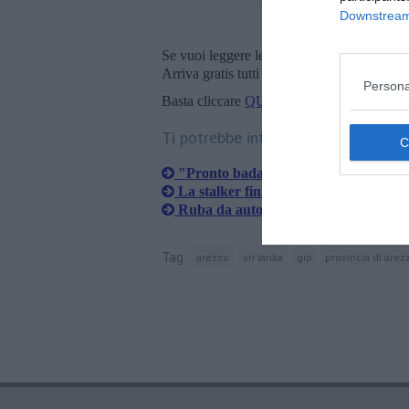
Downstream 
Se vuoi leggere le notizie principali della T
Arriva gratis tutti i giorni alle 20:00 dirett
Persona
Basta cliccare
QUI
Ti potrebbe interessare anche:
"Pronto badante" ha attivato 101 vo
La stalker finisce in carcere
Ruba da auto in sosta
Tag
arezzo
sri lanka
gip
provincia di arez