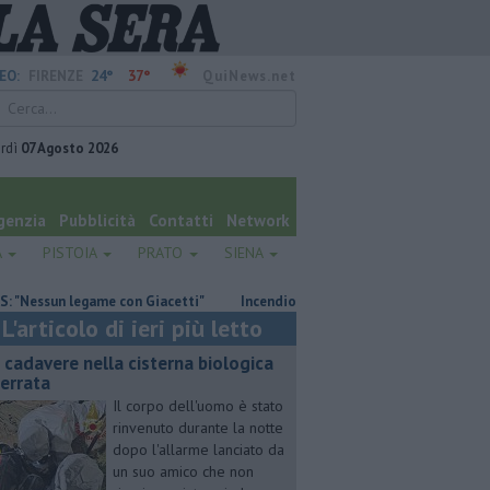
24°
37°
EO:
FIRENZE
QuiNews.net
rdì
07 Agosto 2026
genzia
Pubblicità
Contatti
Network
A
PISTOIA
PRATO
SIENA
sun legame con Giacetti"
Incendio devasta un capannone, parte del tett
L'articolo di ieri più letto
 cadavere nella cisterna biologica
terrata
Il corpo dell'uomo è stato
rinvenuto durante la notte
dopo l'allarme lanciato da
un suo amico che non