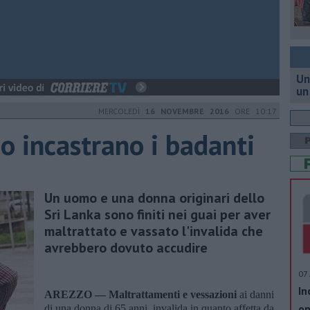
Un
un
MERCOLEDÌ
16 NOVEMBRE 2016
ORE 10:17
o incastrano i badanti
Un uomo e una donna originari dello
Sri Lanka sono finiti nei guai per aver
maltrattato e vassato l'invalida che
avrebbero dovuto accudire
07 
In
AREZZO —
Maltrattamenti e vessazioni
ai danni
op
di una donna di 65 anni, invalida in quanto affetta da