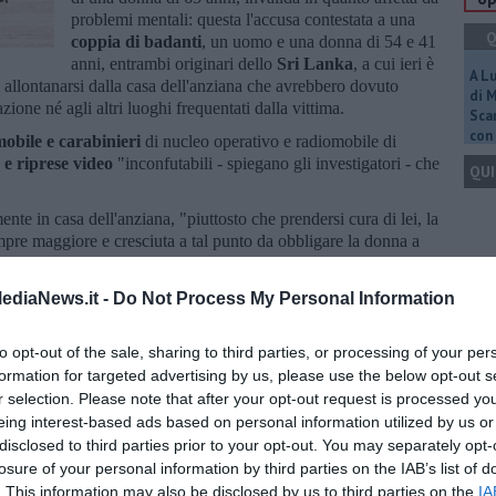
problemi mentali: questa l'accusa contestata a una
Q
coppia di badanti
, un uomo e una donna di 54 e 41
anni, entrambi originari dello
Sri Lanka
, a cui ieri è
A L
di allontanarsi dalla casa dell'anziana che avrebbero dovuto
di 
azione né agli altri luoghi frequentati dalla vittima.
Scar
con 
obile e carabinieri
di nucleo operativo e radiomobile di
 e riprese video
"inconfutabili - spiegano gli investigatori - che
QUI
nte in casa dell'anziana, "piuttosto che prendersi cura di lei, la
re maggiore e cresciuta a tal punto da obbligare la donna a
 mediche".
Q
rrivate alle forze dell'ordine: i
lividi e le contusioni riscontrati
ediaNews.it -
Do Not Process My Personal Information
enti domestici, avrebbero destato sospetti tra gli
operatori socio
no e anche tra i sanitari che le avevano prestato le cure.
to opt-out of the sale, sharing to third parties, or processing of your per
tati in conseguenza dei sospetti sui presunti maltrattamenti e,
formation for targeted advertising by us, please use the below opt-out s
Ult
 dell'indagine sarebbero risultati "estremamente premurosi e
r selection. Please note that after your opt-out request is processed y
razie alle riprese video, hanno però portato alla luce le violenze.
eing interest-based ads based on personal information utilized by us or
C
disclosed to third parties prior to your opt-out. You may separately opt-
losure of your personal information by third parties on the IAB’s list of
. This information may also be disclosed by us to third parties on the
IA