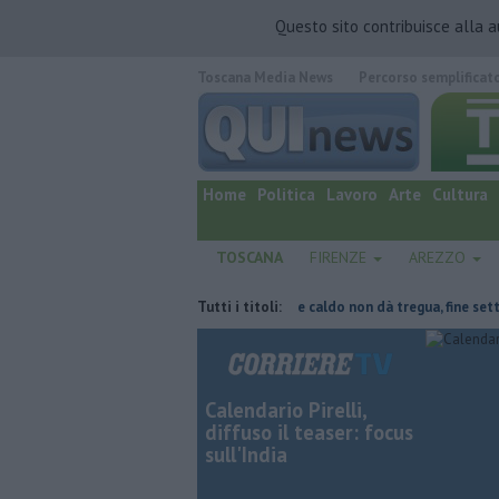
Questo sito contribuisce alla 
Toscana Media News
Percorso semplificat
quotidiano online.
Home
Politica
Lavoro
Arte
Cultura
TOSCANA
FIRENZE
AREZZO
parte del tetto collassa
Tutti i titoli:
Il grande caldo non dà tregua, fine settimana
Calendario Pirelli,
diffuso il teaser: focus
sull'India