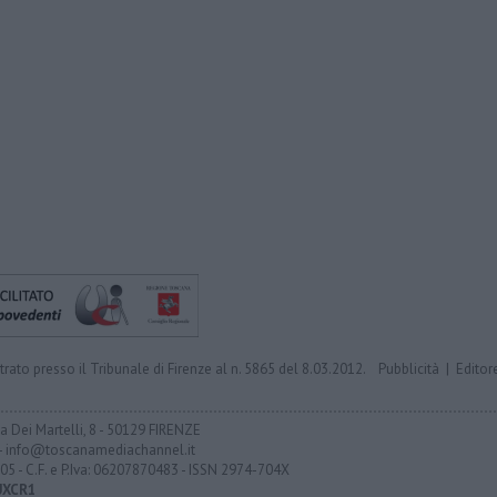
trato presso il Tribunale di Firenze al n. 5865 del 8.03.2012.
Pubblicità
|
Editor
ia Dei Martelli, 8 - 50129 FIRENZE
- info@toscanamediachannel.it
05 - C.F. e P.Iva: 06207870483 - ISSN 2974-704X
UXCR1