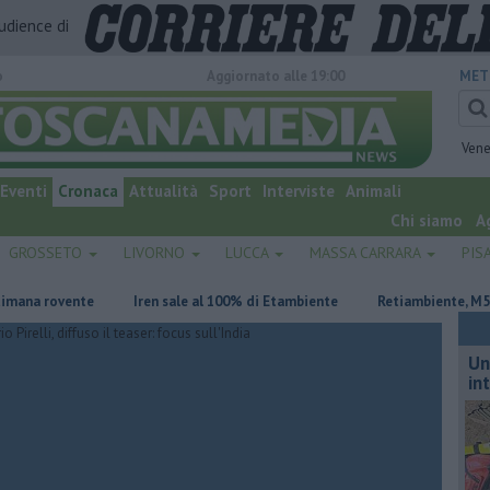
audience di
o
Aggiornato alle 19:00
MET
Vene
Eventi
Cronaca
Attualità
Sport
Interviste
Animali
Chi siamo
A
GROSSETO
LIVORNO
LUCCA
MASSA CARRARA
PIS
 rovente
Iren sale al 100% di Etambiente
Retiambiente, M5S: "Nes
Un
in