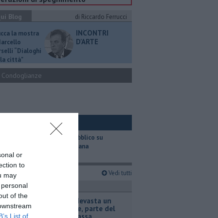
ui Blog
di Riccardo Ferrucci
INCONTRI
ucca la mostra
D'ARTE
Marcello
selli “Dialoghi
la città"
Condoglianze
ui Ambiente
​Il trasporto pubblico su
gomma in Toscana
sonal or
ection to
imi articoli
Vedi tutti
ou may
 personal
ronaca
out of the
Incendio devasta un
 downstream
capannone, parte del
tetto collassa
B’s List of