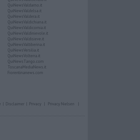
QuiNewsValdarno.it
QuiNewsValdelsa.it
QuiNewsValdera.it
QuiNewsValdichiana.it
QuiNewsValdicornia.it
QuiNewsValdinievole.it
QuiNewsValdisieve.it
QuiNewsValtiberina.it
QuiNewsVersilia.it
QuiNewsVolterra.it
QuiNewsTango.com
ToscanaMediaNews.it
Fiorentinanews.com
e
|
Disclaimer
|
Privacy
|
Privacy Nielsen
|