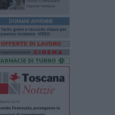
riusciva a rintracciarlo.
Disposta l'autopsia
DOMANI AVVENNE
 ferito grave e raccordo chiuso per
 pauroso incidente - VIDEO
Agosto | 16.41
cendio Firenzuola, proseguono le
erazioni di spegnimento