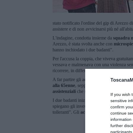
stato notificato l'ordine del gip di Arezzo 
assistere e di non avvicinarsi più né all'abit
L'indagine, condotta insieme da
squadra m
Arezzo, è stata svolta anche con
microspie
hanno inchiodato i due badanti".
Per l'accusa la coppia, che viveva gratuitame
vessava e malmenava con una violenza semp
ricorrere, in differenti occasioni, alle cure
A far partire gli accertamenti segnalazioni a
ToscanaM
alla 65enne
, seppure compatibili con incid
assistenziali
che seguivano la donna di gior
If you wish 
I due badanti inizialmente si sarebbero aller
sensitive in
spiegano gli investigatori, nelle prime fasi
confirm you
tolleranti". Gli
accertamenti successivi
, g
continue se
information 
further disc
participants