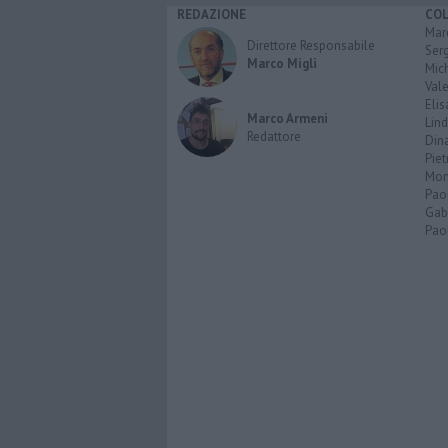
REDAZIONE
CO
Marc
Direttore Responsabile
Serg
Marco Migli
Mic
Vale
Elis
Marco Armeni
Lind
Redattore
Dina
Piet
Mon
Pao
Gabr
Paol