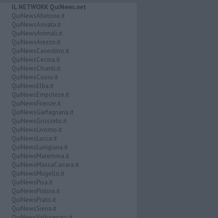
IL NETWORK QuiNews.net
QuiNewsAbetone.it
QuiNewsAmiata.it
QuiNewsAnimali.it
QuiNewsArezzo.it
QuiNewsCasentino.it
QuiNewsCecina.it
QuiNewsChianti.it
QuiNewsCuoio.it
QuiNewsElba.it
QuiNewsEmpolese.it
QuiNewsFirenze.it
QuiNewsGarfagnana.it
QuiNewsGrosseto.it
QuiNewsLivorno.it
QuiNewsLucca.it
QuiNewsLunigiana.it
QuiNewsMaremma.it
QuiNewsMassaCarrara.it
QuiNewsMugello.it
QuiNewsPisa.it
QuiNewsPistoia.it
QuiNewsPrato.it
QuiNewsSiena.it
QuiNewsValbisenzio.it