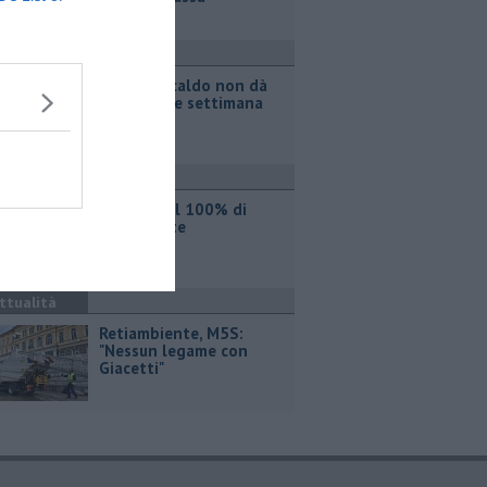
ttualità
Il grande caldo non dà
tregua, fine settimana
rovente
ttualità
Iren sale al 100% di
Etambiente
ttualità
Retiambiente, M5S:
"Nessun legame con
Giacetti"