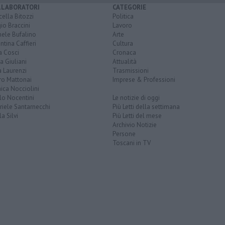
LLABORATORI
CATEGORIE
ella Bitozzi
Politica
io Braccini
Lavoro
hele Bufalino
Arte
ntina Caffieri
Cultura
a Cosci
Cronaca
a Giuliani
Attualità
 Laurenzi
Trasmissioni
ro Mattonai
Imprese & Professioni
ica Nocciolini
lo Nocentini
Le notizie di oggi
iele Santarnecchi
Più Letti della settimana
a Silvi
Più Letti del mese
Archivio Notizie
Persone
Toscani in TV