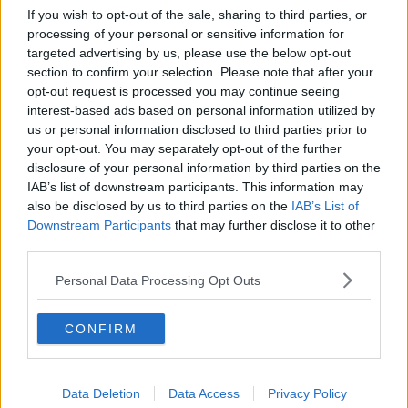
fuoristrada.
If you wish to opt-out of the sale, sharing to third parties, or
processing of your personal or sensitive information for
targeted advertising by us, please use the below opt-out
section to confirm your selection. Please note that after your
opt-out request is processed you may continue seeing
Il bilancio è di
5 persone coinvolte: per una di loro non c'è stato
interest-based ads based on personal information utilized by
nulla da fare
. Si tratta di un uomo di 52 anni morto sul posto.
us or personal information disclosed to third parties prior to
Tra i feriti, sono stati soccorsi in
codice rosso
un uomo di 58 anni
your opt-out. You may separately opt-out of the further
e un ragazzo di 20 portati all'ospedale fiorentino di Careggi. Meno
disclosure of your personal information by third parties on the
serie (
codice giallo
) le condizioni di altri due uomini di 54 e 25
IAB’s list of downstream participants. This information may
anni accompagnati invece all'ospedale Nuovo San Giovanni di Dio
also be disclosed by us to third parties on the
IAB’s List of
a Torregalli.
Downstream Participants
that may further disclose it to other
I vigili del fuoco del comando di Firenze sono accorsi dai
third parties.
distaccamenti di Firenze Ovest e Calenzano con due squadre, due
poli soccorsi e l’autogru. Impegnativo il lavoro per
liberare le
Personal Data Processing Opt Outs
persone rimaste incastrate
all’interno del fuoristrada e del
furgone.
CONFIRM
Oltre ai
vigili del fuoco
sono intervenuti personale e mezzi del
118
, unità della
sezione veteriaria
della Asl per constatare lo stato
del cagnolino,
protezione civile
. E' stato attivato il piano di
Data Deletion
Data Access
Privacy Policy
maxiemergenza
.