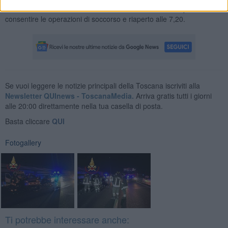
Il tratto autostradale è stato chiuso
alla circolazione per
consentire le operazioni di soccorso e riaperto alle 7,20.
Se vuoi leggere le notizie principali della Toscana iscriviti alla
Newsletter QUInews - ToscanaMedia.
Arriva gratis tutti i giorni
alle 20:00 direttamente nella tua casella di posta.
Basta cliccare
QUI
Fotogallery
Ti potrebbe interessare anche: