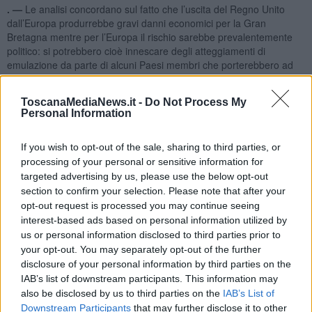
. —
Le analisi concordano sul fatto che l’uscita del Regno Unito
dall’Europa produrrebbe gravi danni economici per la Gran
Bretagna mentre per l’Europa il rischio sarebbe prevalentemente
politico: si potrebbero cioè innescare degli atteggiamenti di
emulazione da parte di alcuni Paesi membri che porterebbero ad
un sostanziale indebolimento dell’Unione che già di per se vive di
equilibri molto precari.
ToscanaMediaNews.it -
Do Not Process My
Quali sono, a livello economico, i Paesi che uscirebbero più colpiti
Personal Information
da un'eventuale Brexit? In vista del referendum britannico del
prossimo 23 giugno una ricerca di S&P Global Ratings (Standard &
If you wish to opt-out of the sale, sharing to third parties, or
Poor’s) ha introdotto un apposito indicatore:
Brexit Sensitivity
processing of your personal or sensitive information for
Index (Bsi).
targeted advertising by us, please use the below opt-out
section to confirm your selection. Please note that after your
opt-out request is processed you may continue seeing
interest-based ads based on personal information utilized by
L’indicatore elaborato dall’agenzia di
rating
americana tiene in
us or personal information disclosed to third parties prior to
considerazione le esportazioni di beni e servizi verso il
Regno
your opt-out. You may separately opt-out of the further
Unito
rapportate al Pil domestico, i flussi migratori bidirezionali, le
disclosure of your personal information by third parties on the
controversie con controparti UK nel settore finanziario e gli
IAB’s list of downstream participants. This information may
investimenti diretti stranieri in UK.
also be disclosed by us to third parties on the
IAB’s List of
Dal sondaggio condotto sui 20 Paesi più esposti al rischio di una
Downstream Participants
that may further disclose it to other