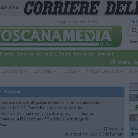
audience di
o
Aggiornato alle 15:05
MET
Vene
Eventi
Cronaca
Attualità
Sport
Interviste
Animali
Chi siamo
A
GROSSETO
LIVORNO
LUCCA
MASSA CARRARA
PIS
it Permay
nteressarsi di astrologia più di venti anni fa, ha studiato nei
zati dalla CIDA, Centro Italiano di Astrologia, ha
erenze, seminari e convegni di astrologia in Italia, ha
Q
oraria della ITA, Institute of Traditional Astrology di
Pisa.
Vedi tutti
A L
gli articoli del blog di Edit Permay
di 