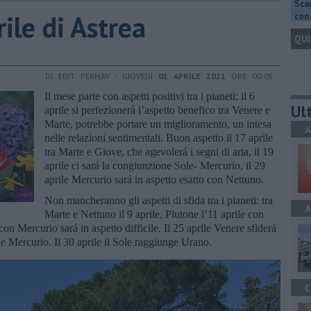
Scar
rile di Astrea
con 
QUI
DI EDIT PERMAY - GIOVEDÌ
01 APRILE 2021
ORE 00:05
Il mese parte con aspetti positivi tra i pianeti: il 6
Ult
aprile si perfezionerá l’aspetto benefico tra Venere e
Marte, potrebbe portare un miglioramento, un intesa
A
nelle relazioni sentimentali. Buon aspetto il 17 aprile
tra Marte e Giove, che agevolerá i segni di aria, il 19
aprile ci sará la congiunzione Sole- Mercurio, il 29
aprile Mercurio sará in aspetto esatto con Nettuno.
Non mancheranno gli aspetti di sfida tra i pianeti: tra
A
Marte e Nettuno il 9 aprile, Plutone l’11 aprile con
 con Mercurio sará in aspetto difficile. Il 25 aprile Venere sfiderá
 Mercurio. Il 30 aprile il Sole raggiunge Urano.
C