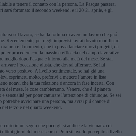
iabile a tenere il contatto con la persona. La Pasqua passerai
ri sará fortunato il secondo weekend, e il 20-21 aprile, e gli
trarsi sul lavoro, se hai la fortuna di avere un lavoro che puó
one. Recentemente, per degli imprevisti avrai dovuto modificare
cora non é il momento, che tu possa lanciare nuovi progetti, da
per poter procedere con la massima efficacia nel campo lavorativo.
re meglio dopo Pasqua e intorno alla metá del mese. Se stai
arrivare l’occasione giusta, che dovrai afferrare. Se hai
o verso positivo. A livello sentimentale, se hai giá una
vi esprimerti molto, preferivi a mettere l’amore in lista
meno notavi che la tua relazione é ancora in fase incerta. Con
etá del mese, le cose cambieranno. Venere, che é il pianeta
 e sensualitá per poter catturare l’attenzione di chiunque. Se sei
gno potrebbe avvicinare una persona, ma avrai piú chance di
ro nel terzo e nel quarto weekend.
ercurio in un segno che poco gli si addice e la vicinanza di
 ultimi giorni del mese scorso. Potresti averlo percepito a livello