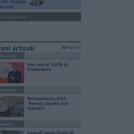
selli “Dialoghi
la città"
Condoglianze
imi articoli
Vedi tutti
ttualità
Iren sale al 100% di
Etambiente
ttualità
Retiambiente, M5S:
"Nessun legame con
Giacetti"
ronaca
Incendi, nuovi fronti di