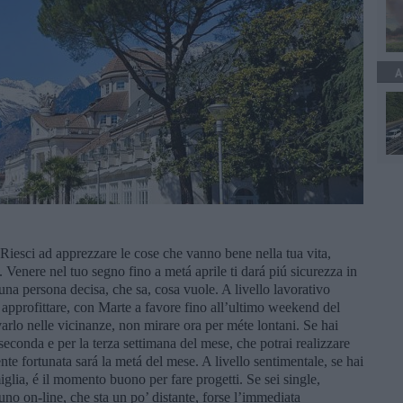
A
. Riesci ad apprezzare le cose che vanno bene nella tua vita,
. Venere nel tuo segno fino a metá aprile ti dará piú sicurezza in
una persona decisa, che sa, cosa vuole. A livello lavorativo
i approfittare, con Marte a favore fino all’ultimo weekend del
varlo nelle vicinanze, non mirare ora per méte lontani. Se hai
seconda e per la terza settimana del mese, che potrai realizzare
nte fortunata sará la metá del mese. A livello sentimentale, se hai
ia, é il momento buono per fare progetti. Se sei single,
uno on-line, che sta un po’ distante, forse l’immediata