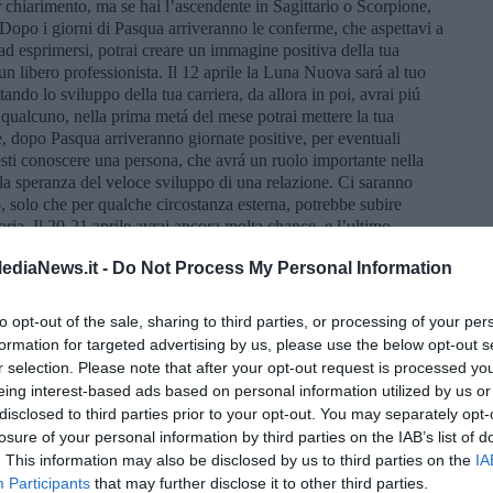
 chiarimento, ma se hai l’ascendente in Sagittario o Scorpione,
 Dopo i giorni di Pasqua arriveranno le conferme, che aspettavi a
 ad esprimersi, potrai creare un immagine positiva della tua
 un libero professionista. Il 12 aprile la Luna Nuova sará al tuo
tando lo sviluppo della tua carriera, da allora in poi, avrai piú
i qualcuno, nella prima metá del mese potrai mettere la tua
le, dopo Pasqua arriveranno giornate positive, per eventuali
esti conoscere una persona, che avrá un ruolo importante nella
la speranza del veloce sviluppo di una relazione. Ci saranno
solo che per qualche circostanza esterna, potrebbe subire
toria. Il 20-21 aprile avrai ancora molta chance, e l’ultimo
ediaNews.it -
Do Not Process My Personal Information
ezze che speravi da tempo, nel campo lavorativo. Dopo Pasqua
to opt-out of the sale, sharing to third parties, or processing of your per
a metá del mese potresti avere una possibilitá professionale in
formation for targeted advertising by us, please use the below opt-out s
 lavoro, potrebbe arrivare quello giusto. É molto probabile che si
r selection. Please note that after your opt-out request is processed y
neti danno la possibilitá ampia di settori lavorativi
eing interest-based ads based on personal information utilized by us or
di dedicarti ad un altro tipo di attivitá, rispetto a quello che hai
disclosed to third parties prior to your opt-out. You may separately opt-
e fortunate, se hai un’azienda potresti creare il marketing giusto
losure of your personal information by third parties on the IAB’s list of
 della vita sentimentale, se hai una relazione, dovresti aver passato
. This information may also be disclosed by us to third parties on the
IA
ú certezze arriveranno dopo il 14 aprile, con l’entrata di
Participants
that may further disclose it to other third parties.
la ricerca di un amore perduto, dovresti lasciare scorrere del