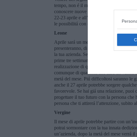
tempo, non é il momento, quando la persona c
conoscere nuove persone, il 12-13-14 aprile
22-23 aprile e all’inizio dell’ultima settim
Persona
le possibilitá con entusiasmo.
Leone
Aprile sará un mese con tante iniziative. A 
presenteranno, di cui dovrai approfittare a
la tua azienda. Se invece fossi alla ricerca d
prime tre settimane. Il 12 aprile la Luna Nu
realizzazione di qualcosa importante per la 
comunque di qualcosa che dará un valore ag
metá del mese. Piú difficoltosi saranno le 
anche il 27 aprile potrebbe sorgere qualche 
favorevole. Se hai giá una relazione, puoi c
progettare il tuo futuro con la persona che 
persona che ti attirerá l’attenzione, subito
Vergine
Il mese di aprile potrebbe partire con un’in
potrai sormontare con la tua innata dedizione
un’azienda, dopo la metá del mese verrá il 