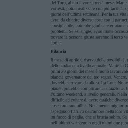
del Toro, al tuo favore a metá mese. Marte 
vorresti, potrai realizzare con piú facilitá, 
giorni dell’ultima settimana. Per la tua vita
avrai da chiarire diverse cose con il partner
consigliabile, potrebbe giudicare erratament
problemi. Se sei single, avrai molte occasi
trovare la persona giusta saranno il terzo w
aprile.
Bilancia
Il mese di aprile ti riserva delle possibilit
dello zodiaco, a livello annuale. Marte in 
primi 20 giorni del mese é molto favorevole a
pianeta governatore del tuo segno, Venere, 
dovrebbe arrivare da allora. La Luna Nuova 
pianeti potrebbe complicare la situazione. G
l’ultimo weekend, a livello generale. Nella t
difficile ad evitare di avere qualche diverge
cose con tranquillitá. Nettamente miglior p
aspettando l’arrivo dell’amore nella loro vi
un fuoco di paglia, che si brucia subito. S
nell’ultimo weekend o negli ultimi due giorn