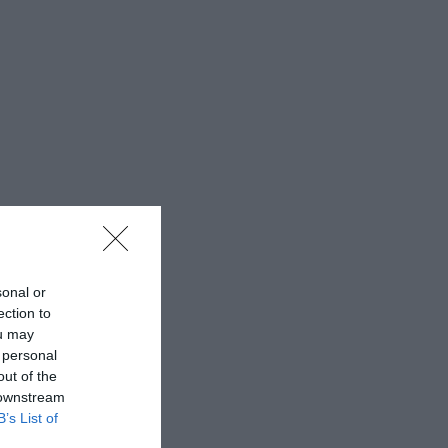
sonal or
ection to
ou may
 personal
out of the
 downstream
B’s List of