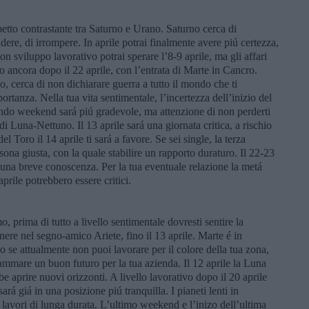
etto contrastante tra Saturno e Urano. Saturno cerca di
ere, di irrompere. In aprile potrai finalmente avere piú certezza,
on sviluppo lavorativo potrai sperare l’8-9 aprile, ma gli affari
o ancora dopo il 22 aprile, con l’entrata di Marte in Cancro.
co, cerca di non dichiarare guerra a tutto il mondo che ti
rtanza. Nella tua vita sentimentale, l’incertezza dell’inizio del
ondo weekend sará piú gradevole, ma attenzione di non perderti
 Luna-Nettuno. Il 13 aprile sará una giornata critica, a rischio
el Toro il 14 aprile ti sará a favore. Se sei single, la terza
ona giusta, con la quale stabilire un rapporto duraturo. Il 22-23
 una breve conoscenza. Per la tua eventuale relazione la metá
prile potrebbero essere critici.
, prima di tutto a livello sentimentale dovresti sentire la
nere nel segno-amico Ariete, fino il 13 aprile. Marte é in
 o se attualmente non puoi lavorare per il colore della tua zona,
rammare un buon futuro per la tua azienda. Il 12 aprile la Luna
 aprire nuovi orizzonti. A livello lavorativo dopo il 20 aprile
rá giá in una posizione piú tranquilla. I pianeti lenti in
 lavori di lunga durata. L’ultimo weekend e l’inizo dell’ultima