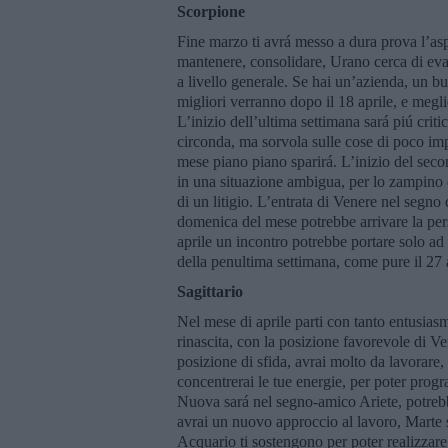
Scorpione
Fine marzo ti avrá messo a dura prova l’asp
mantenere, consolidare, Urano cerca di evad
a livello generale. Se hai un’azienda, un bu
migliori verranno dopo il 18 aprile, e megli
L’inizio dell’ultima settimana sará piú criti
circonda, ma sorvola sulle cose di poco impo
mese piano piano sparirá. L’inizio del sec
in una situazione ambigua, per lo zampino di
di un litigio. L’entrata di Venere nel segno d
domenica del mese potrebbe arrivare la pers
aprile un incontro potrebbe portare solo ad
della penultima settimana, come pure il 27 a
Sagittario
Nel mese di aprile parti con tanto entusiasmo
rinascita, con la posizione favorevole di Ve
posizione di sfida, avrai molto da lavorare,
concentrerai le tue energie, per poter prog
Nuova sará nel segno-amico Ariete, potrebbe
avrai un nuovo approccio al lavoro, Marte sa
Acquario ti sostengono per poter realizzare