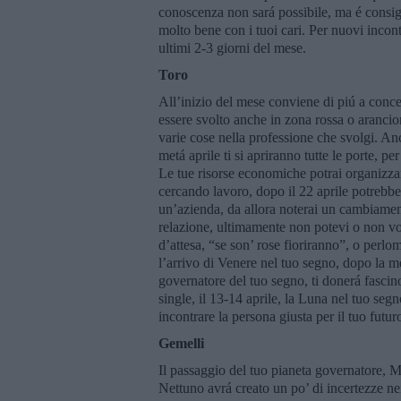
conoscenza non sará possibile, ma é consigl
molto bene con i tuoi cari. Per nuovi incont
ultimi 2-3 giorni del mese.
Toro
All’inizio del mese conviene di piú a concen
essere svolto anche in zona rossa o aranci
varie cose nella professione che svolgi. An
metá aprile ti si apriranno tutte le porte, 
Le tue risorse economiche potrai organizza
cercando lavoro, dopo il 22 aprile potrebbe 
un’azienda, da allora noterai un cambiament
relazione, ultimamente non potevi o non vole
d’attesa, “se son’ rose fioriranno”, o perlo
l’arrivo di Venere nel tuo segno, dopo la m
governatore del tuo segno, ti donerá fascino
single, il 13-14 aprile, la Luna nel tuo se
incontrare la persona giusta per il tuo futu
Gemelli
Il passaggio del tuo pianeta governatore, M
Nettuno avrá creato un po’ di incertezze nei