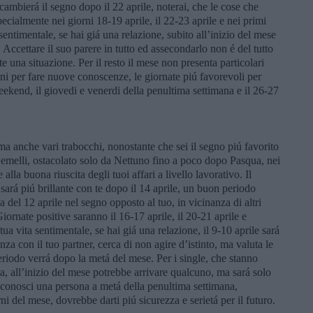
cambierá il segno dopo il 22 aprile, noterai, che le cose che
specialmente nei giorni 18-19 aprile, il 22-23 aprile e nei primi
 sentimentale, se hai giá una relazione, subito all’inizio del mese
. Accettare il suo parere in tutto ed assecondarlo non é del tutto
e una situazione. Per il resto il mese non presenta particolari
oni per fare nuove conoscenze, le giornate piú favorevoli per
eekend, il giovedi e venerdi della penultima settimana e il 26-27
á, ma anche vari trabocchi, nonostante che sei il segno piú favorito
Gemelli, ostacolato solo da Nettuno fino a poco dopo Pasqua, nei
lla buona riuscita degli tuoi affari a livello lavorativo. Il
sará piú brillante con te dopo il 14 aprile, un buon periodo
del 12 aprile nel segno opposto al tuo, in vicinanza di altri
iornate positive saranno il 16-17 aprile, il 20-21 aprile e
ua vita sentimentale, se hai giá una relazione, il 9-10 aprile sará
nza con il tuo partner, cerca di non agire d’istinto, ma valuta le
eriodo verrá dopo la metá del mese. Per i single, che stanno
ta, all’inizio del mese potrebbe arrivare qualcuno, ma sará solo
e conosci una persona a metá della penultima settimana,
i del mese, dovrebbe darti piú sicurezza e serietá per il futuro.