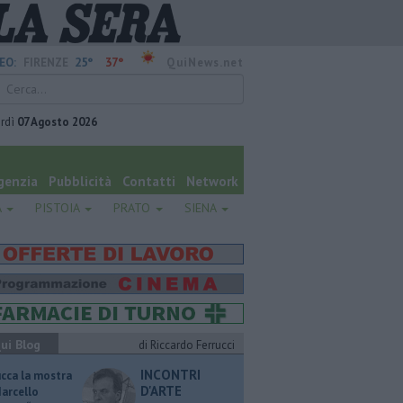
25°
37°
EO:
FIRENZE
QuiNews.net
rdì
07 Agosto 2026
genzia
Pubblicità
Contatti
Network
A
PISTOIA
PRATO
SIENA
ui Blog
di Riccardo Ferrucci
INCONTRI
ucca la mostra
D'ARTE
Marcello