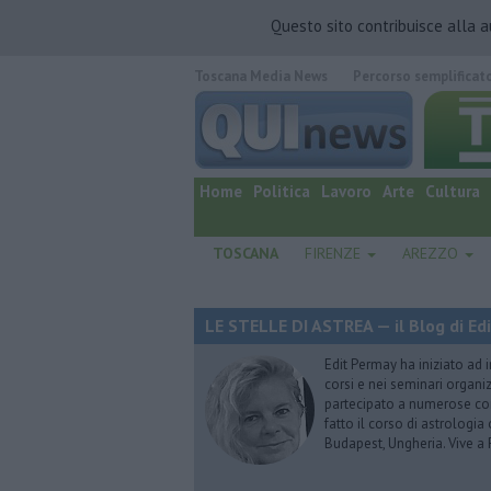
Questo sito contribuisce alla 
Toscana Media News
Percorso semplificat
quotidiano online.
Home
Politica
Lavoro
Arte
Cultura
TOSCANA
FIRENZE
AREZZO
LE STELLE DI ASTREA — il Blog di Ed
Edit Permay ha iniziato ad i
corsi e nei seminari organiz
partecipato a numerose conf
fatto il corso di astrologia 
Budapest, Ungheria. Vive a 