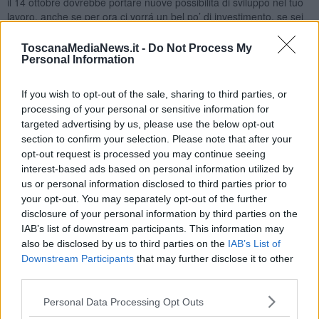
il 14 ottobre dovrebbe portare nuove possibilitá di sviluppo nel tuo
lavoro, anche se per ora ci vorrá un bel po’ di investimento, se sei
un imprenditore. Dovrai stare piú attento ai soldi all’ultima
domenica del mese.
ToscanaMediaNews.it -
Do Not Process My
Personal Information
SCORPIONE
Inizio di ottobre potresti sentire un po’ di affaticamento, per vari
If you wish to opt-out of the sale, sharing to third parties, or
pianeti in aspetto di sfida con il tuo segno. Ben presto le cose
processing of your personal or sensitive information for
cambieranno, Venere finalmente entrerá in aspetto positivo con il
targeted advertising by us, please use the below opt-out
tuo segno dal 9 ottobre e Marte, che é uno dei tuoi due pianeti
section to confirm your selection. Please note that after your
governatori, entrerá nel tuo segno il 12 ottobre, con vari aspetti
opt-out request is processed you may continue seeing
positivi verso altri pianeti. Ciononostante, é probabile un frainteso
interest-based ads based on personal information utilized by
con un amico/amica intorno il secondo martedi del mese. A livello
us or personal information disclosed to third parties prior to
lavorativo, se hai un’azienda, nella seconda parte del mese le tue
your opt-out. You may separately opt-out of the further
idee rimarranno in gestazione, non é ora di lanciarli. Un’occasione
disclosure of your personal information by third parties on the
particolare da non sottovalutare arriverá il 25-26 ottobre. Un po’ di
tensione potresti avvertire per la Luna Piena opposta al tuo segno il
IAB’s list of downstream participants. This information may
28 ottobre, Venere in ottima posizione calmerá le acque.
also be disclosed by us to third parties on the
IAB’s List of
Downstream Participants
that may further disclose it to other
SAGITTARIO
third parties.
Ti sarai stufato di Mercurio in posizione di sfida mese scorso, dal 5
ottobre si leverá dalla posizione difficile per te, facilitando da allora
Personal Data Processing Opt Outs
in poi le trattative, le comunicazioni, le vendite, le speculazioni, se