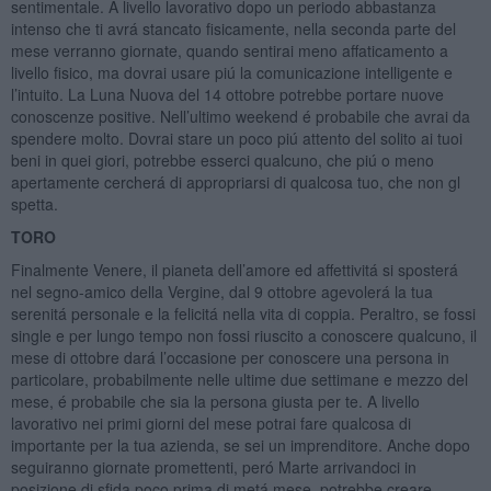
sentimentale. A livello lavorativo dopo un periodo abbastanza
intenso che ti avrá stancato fisicamente, nella seconda parte del
mese verranno giornate, quando sentirai meno affaticamento a
livello fisico, ma dovrai usare piú la comunicazione intelligente e
l’intuito. La Luna Nuova del 14 ottobre potrebbe portare nuove
conoscenze positive. Nell’ultimo weekend é probabile che avrai da
spendere molto. Dovrai stare un poco piú attento del solito ai tuoi
beni in quei giori, potrebbe esserci qualcuno, che piú o meno
apertamente cercherá di appropriarsi di qualcosa tuo, che non gl
spetta.
TORO
Finalmente Venere, il pianeta dell’amore ed affettivitá si sposterá
nel segno-amico della Vergine, dal 9 ottobre agevolerá la tua
serenitá personale e la felicitá nella vita di coppia. Peraltro, se fossi
single e per lungo tempo non fossi riuscito a conoscere qualcuno, il
mese di ottobre dará l’occasione per conoscere una persona in
particolare, probabilmente nelle ultime due settimane e mezzo del
mese, é probabile che sia la persona giusta per te. A livello
lavorativo nei primi giorni del mese potrai fare qualcosa di
importante per la tua azienda, se sei un imprenditore. Anche dopo
seguiranno giornate promettenti, peró Marte arrivandoci in
posizione di sfida poco prima di metá mese, potrebbe creare