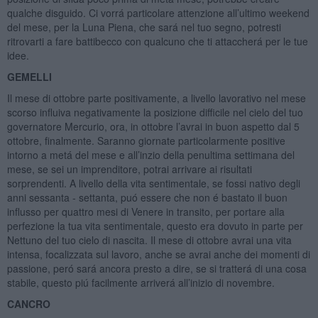
qualche disguido. Ci vorrá particolare attenzione all’ultimo weekend
del mese, per la Luna Piena, che sará nel tuo segno, potresti
ritrovarti a fare battibecco con qualcuno che ti attaccherá per le tue
idee.
GEMELLI
Il mese di ottobre parte positivamente, a livello lavorativo nel mese
scorso influiva negativamente la posizione difficile nel cielo del tuo
governatore Mercurio, ora, in ottobre l’avrai in buon aspetto dal 5
ottobre, finalmente. Saranno giornate particolarmente positive
intorno a metá del mese e all’inzio della penultima settimana del
mese, se sei un imprenditore, potrai arrivare ai risultati
sorprendenti. A livello della vita sentimentale, se fossi nativo degli
anni sessanta - settanta, puó essere che non é bastato il buon
influsso per quattro mesi di Venere in transito, per portare alla
perfezione la tua vita sentimentale, questo era dovuto in parte per
Nettuno del tuo cielo di nascita. Il mese di ottobre avrai una vita
intensa, focalizzata sul lavoro, anche se avrai anche dei momenti di
passione, peró sará ancora presto a dire, se si tratterá di una cosa
stabile, questo piú facilmente arriverá all’inizio di novembre.
CANCRO