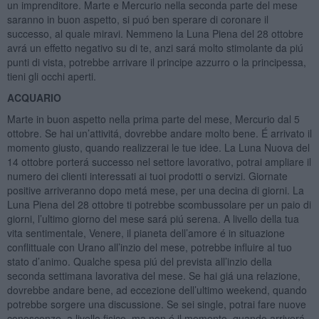
un imprenditore. Marte e Mercurio nella seconda parte del mese
saranno in buon aspetto, si puó ben sperare di coronare il
successo, al quale miravi. Nemmeno la Luna Piena del 28 ottobre
avrá un effetto negativo su di te, anzi sará molto stimolante da piú
punti di vista, potrebbe arrivare il principe azzurro o la principessa,
tieni gli occhi aperti.
ACQUARIO
Marte in buon aspetto nella prima parte del mese, Mercurio dal 5
ottobre. Se hai un’attivitá, dovrebbe andare molto bene. É arrivato il
momento giusto, quando realizzerai le tue idee. La Luna Nuova del
14 ottobre porterá successo nel settore lavorativo, potrai ampliare il
numero dei clienti interessati ai tuoi prodotti o servizi. Giornate
positive arriveranno dopo metá mese, per una decina di giorni. La
Luna Piena del 28 ottobre ti potrebbe scombussolare per un paio di
giorni, l’ultimo giorno del mese sará piú serena. A livello della tua
vita sentimentale, Venere, il pianeta dell’amore é in situazione
conflittuale con Urano all’inzio del mese, potrebbe influire al tuo
stato d’animo. Qualche spesa piú del prevista all’inzio della
seconda settimana lavorativa del mese. Se hai giá una relazione,
dovrebbe andare bene, ad eccezione dell’ultimo weekend, quando
potrebbe sorgere una discussione. Se sei single, potrai fare nuove
conoscenze, a livello fisico, ma non é il momento, quando arriverá