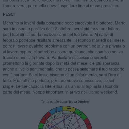
l’amore vero, per quello dovrai aspettare fino al mese prossimo.
PESCI
Mercurio si leverá dalla posizione poco piacevole il 5 ottobre, Marte
sará in aspetto positivo dal 12 ottobre, avrai piú forza per lottare
per i tuoi diritti, per la realizzazione nel tuo lavoro. Ai nativi di
febbraio potrebbe risultare stressante il secondo martedi del mese,
potresti avere qualche problema con un partner, nella vita privata o
al lavoro oppure ci potrebbe essere qualcuno, che sparisce senza
traccie e non si fa trovare. Particolare successo e serenitá
promettono le giornate dopo la metá del mese, c’e piú speranza
anche a livello sentimentale, che tu possa sistemare il tuo rapporto
con il partner. Se ci fosse bisogno di un chiarimento, sará l’ora di
farlo. É un ottimo periodo, per fare nuove conoscenze, se sei
single. Le tue capacitá intellettuali saranno al top nella seconda
parte del mese. Notizie importanti in arrivo nell’ultimo weekend.