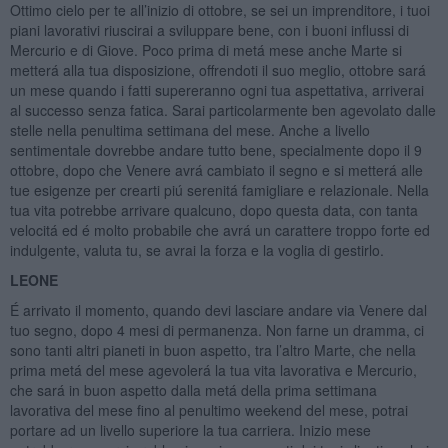
Ottimo cielo per te all’inizio di ottobre, se sei un imprenditore, i tuoi
piani lavorativi riuscirai a sviluppare bene, con i buoni influssi di
Mercurio e di Giove. Poco prima di metá mese anche Marte si
metterá alla tua disposizione, offrendoti il suo meglio, ottobre sará
un mese quando i fatti supereranno ogni tua aspettativa, arriverai
al successo senza fatica. Sarai particolarmente ben agevolato dalle
stelle nella penultima settimana del mese. Anche a livello
sentimentale dovrebbe andare tutto bene, specialmente dopo il 9
ottobre, dopo che Venere avrá cambiato il segno e si metterá alle
tue esigenze per crearti piú serenitá famigliare e relazionale. Nella
tua vita potrebbe arrivare qualcuno, dopo questa data, con tanta
velocitá ed é molto probabile che avrá un carattere troppo forte ed
indulgente, valuta tu, se avrai la forza e la voglia di gestirlo.
LEONE
É arrivato il momento, quando devi lasciare andare via Venere dal
tuo segno, dopo 4 mesi di permanenza. Non farne un dramma, ci
sono tanti altri pianeti in buon aspetto, tra l’altro Marte, che nella
prima metá del mese agevolerá la tua vita lavorativa e Mercurio,
che sará in buon aspetto dalla metá della prima settimana
lavorativa del mese fino al penultimo weekend del mese, potrai
portare ad un livello superiore la tua carriera. Inizio mese