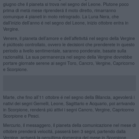
giugno che il pianeta si trova nel segno del Leone. Plutone poco
prima di metá mese riprenderá il moto diretto, rimarranno
comunque 4 pianeti in moto retrogrado. La Luna Nera, che
dall’inizio dell’anno é nel segno del Leone, inizio ottobre entra in
Vergine.
Venere, il pianeta dell’amore e dell’affetivitá nel segno della Vergine
é piúttosto controllato, ovvero le decisioni che prenderete in questo
periodo a livello sentimentale, saranno ponderate, basate sulla
razionalitá. La sua permanenza nel segno della Vergine dovrebbe
portare giornate serene ai segni Toro, Cancro, Vergine, Capricorno
e Scorpione.
Marte, che fino all’11 ottobre é nel segno della Bilancia, agevolerá i
nativi dei segni Gemelli, Leone, Sagittario e Acquario, poi arrivando
in Scorpione, renderá piú attivi i segni Cancro, Vergine, Capricorno
Scorpione e Pesci.
Mercurio, il messaggero, il pianeta della comunicazione nel mese di
ottobre prenderá velocitá, passerá ben 3 segni, partendo dalla
Vergine, arriverá la penultima domenica del mese in Scorpione.