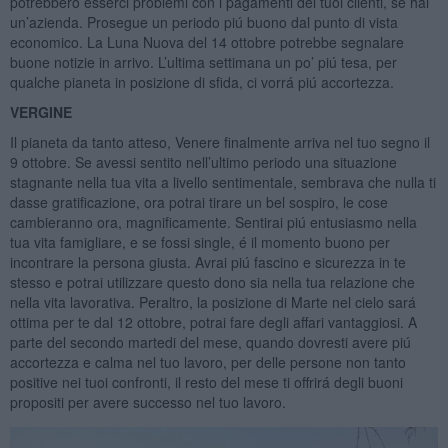
potrebbero esserci problemi con i pagamenti dei tuoi clienti, se hai
un’azienda. Prosegue un periodo piú buono dal punto di vista
economico. La Luna Nuova del 14 ottobre potrebbe segnalare
buone notizie in arrivo. L’ultima settimana un po’ piú tesa, per
qualche pianeta in posizione di sfida, ci vorrá piú accortezza.
VERGINE
Il pianeta da tanto atteso, Venere finalmente arriva nel tuo segno il
9 ottobre. Se avessi sentito nell’ultimo periodo una situazione
stagnante nella tua vita a livello sentimentale, sembrava che nulla ti
dasse gratificazione, ora potrai tirare un bel sospiro, le cose
cambieranno ora, magnificamente. Sentirai piú entusiasmo nella
tua vita famigliare, e se fossi single, é il momento buono per
incontrare la persona giusta. Avrai piú fascino e sicurezza in te
stesso e potrai utilizzare questo dono sia nella tua relazione che
nella vita lavorativa. Peraltro, la posizione di Marte nel cielo sará
ottima per te dal 12 ottobre, potrai fare degli affari vantaggiosi. A
parte del secondo martedi del mese, quando dovresti avere piú
accortezza e calma nel tuo lavoro, per delle persone non tanto
positive nei tuoi confronti, il resto del mese ti offrirá degli buoni
propositi per avere successo nel tuo lavoro.