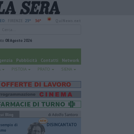
25°
36°
EO:
FIRENZE
QuiNews.net
ato
08 Agosto 2026
genzia
Pubblicità
Contatti
Network
A
PISTOIA
PRATO
SIENA
ui Blog
di Adolfo Santoro
DISINCANTATO
esempio di
ismo