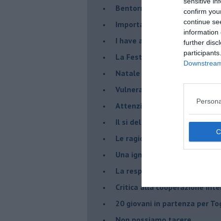
sensitive in
Bentornato Presidente...
confirm you
continue se
Importante è distrarre
information 
​I have a Dream
further disc
participants
La Festa della Mondialità
Downstream 
Natale e covid 19
Vulnerabilità e paura
Persona
Attenzione al laicismo
Il si del Papa alle unioni civi
Le ragioni della politica
​Una ignobile confessione, p
La responsabilità politica
Critica alla cooperazione int
20 giovani in partenza per To
​Non possiamo tacere