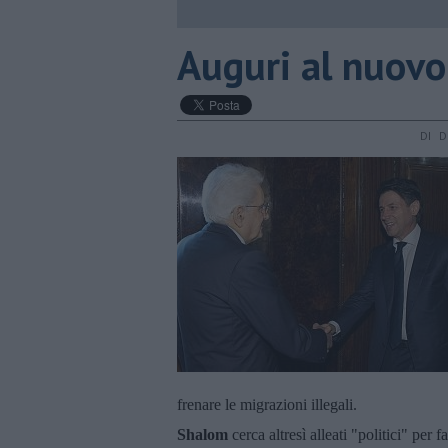
Auguri al nuov
DI D
frenare le migrazioni illegali.
Shalom
cerca altresì alleati "politici" per f