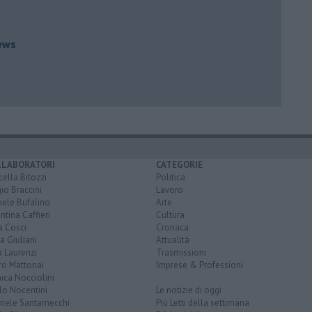
ews
LLABORATORI
CATEGORIE
ella Bitozzi
Politica
io Braccini
Lavoro
hele Bufalino
Arte
ntina Caffieri
Cultura
a Cosci
Cronaca
a Giuliani
Attualità
 Laurenzi
Trasmissioni
ro Mattonai
Imprese & Professioni
ica Nocciolini
lo Nocentini
Le notizie di oggi
iele Santarnecchi
Più Letti della settimana