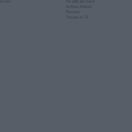
a Silvi
Più Letti del mese
Archivio Notizie
Persone
Toscani in TV