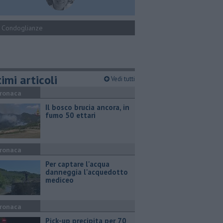
Condoglianze
imi articoli
Vedi tutti
ronaca
Il bosco brucia ancora, in
fumo 50 ettari
ronaca
Per captare l'acqua
danneggia l'acquedotto
mediceo
ronaca
Pick-up precipita per 70