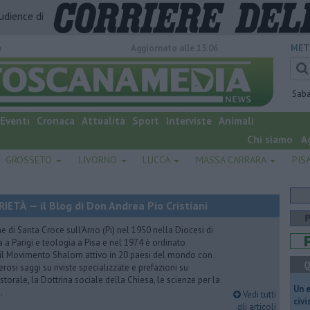
audience di
o
Aggiornato alle 15:06
MET
Sab
Eventi
Cronaca
Attualità
Sport
Interviste
Animali
Chi siamo
A
GROSSETO
LIVORNO
LUCCA
MASSA CARRARA
PIS
TÀ — il Blog di Don Andrea Pio Cristiani
 di Santa Croce sull’Arno (Pi) nel 1950 nella Diocesi di
a a Parigi e teologia a Pisa e nel 1974 è ordinato
 il Movimento Shalom attivo in 20 paesi del mondo con
Q
rosi saggi su riviste specializzate e prefazioni su
torale, la Dottrina sociale della Chiesa, le scienze per la
​Un 
.
Vedi tutti
civ
gli articoli