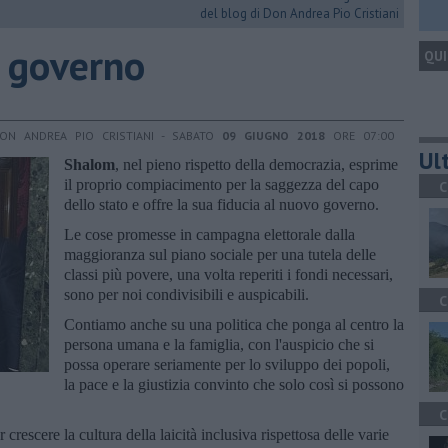
del blog di Don Andrea Pio Cristiani
o governo
QUI
ON ANDREA PIO CRISTIANI - SABATO
09 GIUGNO 2018
ORE 07:00
Ult
Shalom
, nel pieno rispetto della democrazia, esprime
il proprio compiacimento per la saggezza del capo
C
dello stato e offre la sua fiducia al nuovo governo.
Le cose promesse in campagna elettorale dalla
maggioranza sul piano sociale per una tutela delle
classi più povere, una volta reperiti i fondi necessari,
sono per noi condivisibili e auspicabili.
C
Contiamo anche su una politica che ponga al centro la
persona umana e la famiglia, con l'auspicio che si
possa operare seriamente per lo sviluppo dei popoli,
la pace e la giustizia convinto che solo così si possono
C
ar crescere la cultura della laicità inclusiva rispettosa delle varie