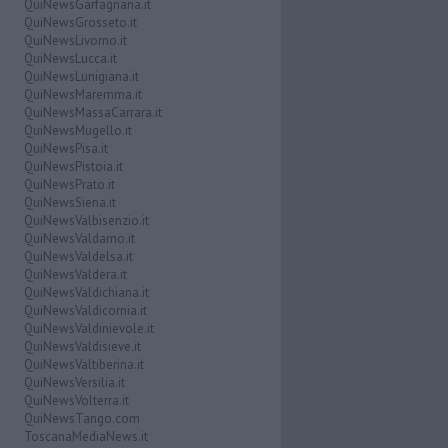
QuiNewsGarfagnana.it
QuiNewsGrosseto.it
QuiNewsLivorno.it
QuiNewsLucca.it
QuiNewsLunigiana.it
QuiNewsMaremma.it
QuiNewsMassaCarrara.it
QuiNewsMugello.it
QuiNewsPisa.it
QuiNewsPistoia.it
QuiNewsPrato.it
QuiNewsSiena.it
QuiNewsValbisenzio.it
QuiNewsValdarno.it
QuiNewsValdelsa.it
QuiNewsValdera.it
QuiNewsValdichiana.it
QuiNewsValdicornia.it
QuiNewsValdinievole.it
QuiNewsValdisieve.it
QuiNewsValtiberina.it
QuiNewsVersilia.it
QuiNewsVolterra.it
QuiNewsTango.com
ToscanaMediaNews.it