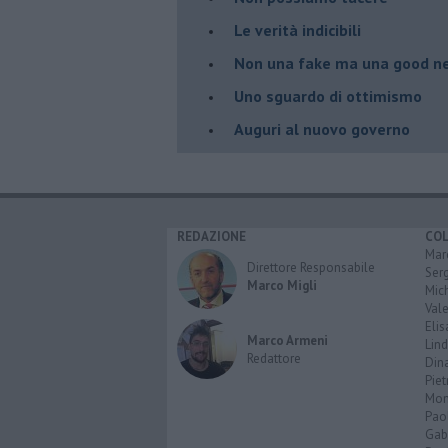
​Le verità indicibili
Non una fake ma una good n
Uno sguardo di ottimismo
Auguri al nuovo governo
REDAZIONE
CO
Marc
Direttore Responsabile
Serg
Marco Migli
Mic
Vale
Elis
Marco Armeni
Lind
Redattore
Dina
Piet
Mon
Pao
Gabr