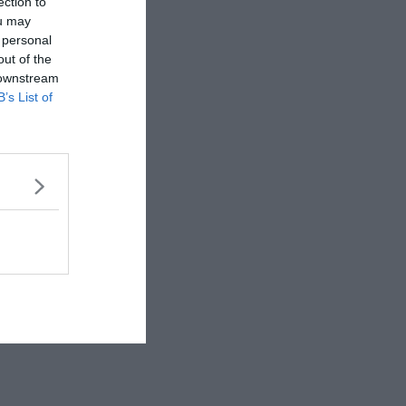
ection to
ou may
 personal
out of the
 downstream
B’s List of