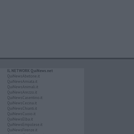
IL NETWORK QuiNews.net
QuiNewsAbetone.it
QuiNewsAmiata.it
QuiNewsAnimali.it
QuiNewsArezzo.it
QuiNewsCasentino.it
QuiNewsCecina.it
QuiNewsChianti.it
QuiNewsCuoio.it
QuiNewsElba.it
QuiNewsEmpolese.it
QuiNewsFirenze.it