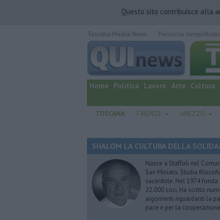
Questo sito contribuisce alla 
Toscana Media News
Percorso semplificat
quotidiano online.
Home
Politica
Lavoro
Arte
Cultura
TOSCANA
FIRENZE
AREZZO
SHALOM LA CULTURA DELLA SOLIDARIE
Nasce a Staffoli nel Comune
San Miniato. Studia filosofi
sacerdote. Nel 1974 fonda
22.000 soci. Ha scritto nume
argomenti riguardanti la pas
pace e per la cooperazione