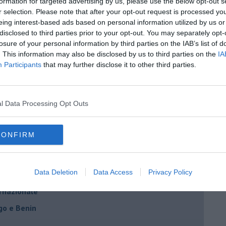
formation for targeted advertising by us, please use the below opt-out s
r selection. Please note that after your opt-out request is processed y
eing interest-based ads based on personal information utilized by us or
disclosed to third parties prior to your opt-out. You may separately opt-
losure of your personal information by third parties on the IAB’s list of
. This information may also be disclosed by us to third parties on the
IA
Participants
that may further disclose it to other third parties.
l Data Processing Opt Outs
li per per le coppie omosessuali
CONFIRM
er un costume che mi tormenta
Data Deletion
Data Access
Privacy Policy
ernazionale
go e Benin