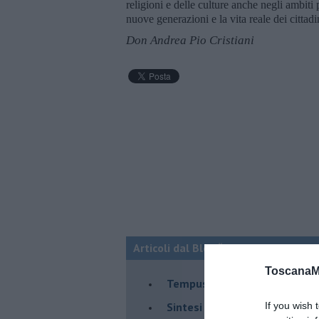
religioni e delle culture anche negli ambiti
nuove generazioni e la vita reale dei cittadi
Don Andrea Pio Cristiani
Articoli dal Blog “Shalom La Cultura
ToscanaM
​Tempus fugit
​Sintesi di un viaggio nel mon
If you wish 