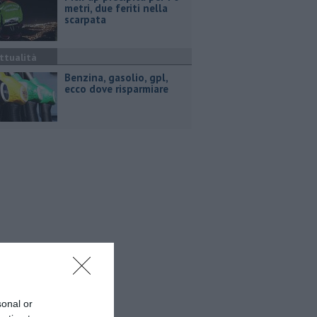
metri, due feriti nella
scarpata
ttualità
​Benzina, gasolio, gpl,
ecco dove risparmiare
sonal or