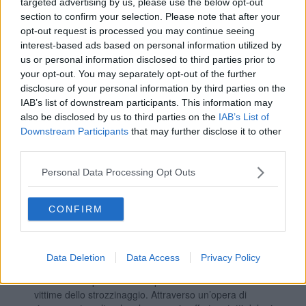
targeted advertising by us, please use the below opt-out
investendo la società civile organizzata, come sta avvenendo
section to confirm your selection. Please note that after your
in questo periodo per i centri estivi.
opt-out request is processed you may continue seeing
3. Intensificare interagendo con le agenzie internazionali e i
interest-based ads based on personal information utilized by
governi occidentali lo sviluppo dei paesi del terzo mondo
us or personal information disclosed to third parties prior to
colmando lo scandalo che ci siano paesi ricchissimi di risorse
your opt-out. You may separately opt-out of the further
con i loro popoli che soffrono la fame a causa del nostro
disclosure of your personal information by third parties on the
sfruttamento. Dobbiamo abbattere le cause che provocano le
migrazioni e non le persone. L’accoglienza dei migranti va
IAB’s list of downstream participants. This information may
gestita bene e guardata come risorsa e possibilità di duplice
also be disclosed by us to third parties on the
IAB’s List of
valore occupazionale. Prima di tutto investire in
Downstream Participants
that may further disclose it to other
un’accoglienza che non sia un mero parcheggio o peggio un
third parties.
addestramento alla criminalità, ma vera scuola di
cittadinanza e professionalità, favorendo l’inserimento nelle
Personal Data Processing Opt Outs
attività carenti di manodopera i migranti formati.
4. Promuovere la legalità. La corruzione imperversa sovrana
CONFIRM
e la piovra mafiosa estende i suoi tentacoli su tutto il territorio
nazionale, resa ancora più “letale” dal fiume di denaro liquido
di cui dispone. Il grande pericolo di oggi è che la criminalità,
con i suoi forzieri pieni di soldi, sostituisca lo stato; ne sono
Data Deletion
Data Access
Privacy Policy
prova i mafiosi condannati e ora liberi grazie al coronavirus e
i numerosi imprenditori che per salvare le aziende finiscono
vittime dello strozzinaggio. Attraverso un’opera di