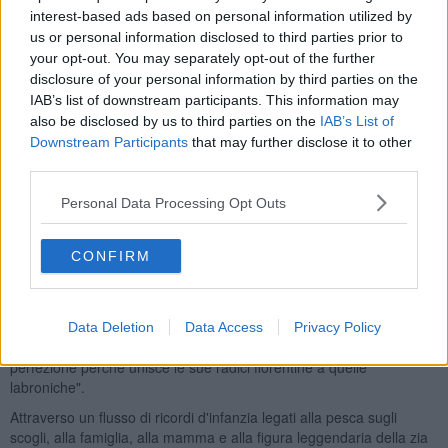
il via alla cerimonia, passando poi la parola al sindaco Luca Salvetti
interest-based ads based on personal information utilized by
che nel suo intervento ha celebrato il profondo legame affettivo e
us or personal information disclosed to third parties prior to
familiare che unisce l'artista alla città toscana, ricordando come
your opt-out. You may separately opt-out of the further
Conti abbia costantemente promosso l'immagine di Livorno su
disclosure of your personal information by third parties on the
palcoscenici prestigiosi.
IAB’s list of downstream participants. This information may
Ha ricordato momenti significativi, come il sostegno durante
also be disclosed by us to third parties on the
IAB’s List of
l'alluvione del 2017 e la scelta della Terrazza Mascagni come luogo
Downstream Participants
that may further disclose it to other
simbolo per promuovere la cucina italiana per la campagna
third parties.
Unesco.
Personal Data Processing Opt Outs
L'onorificenza inserisce il presentatore in un albo di figure illustri
che hanno contribuito alla storia e al prestigio della comunità. Il
Sindaco ha rievocato gli inizi della carriera di entrambi
CONFIRM
nell'emittenza locale sottolineando la costante disponibilità e amore
di Conti verso le sue radici livornesi.
Carlo Conti ha accettato con gioia il conferimento della cittadinanza
Data Deletion
Data Access
Privacy Policy
onoraria di Livorno, descrivendola come "il raggiungimento della
perfezione perché unisce le sue radici fiorentine a quelle
labroniche".
Attraverso un flusso di ricordi d'infanzia legati alla pesca sugli
scogli, alla famiglia, alla mamma e alla figura leggendaria della zia