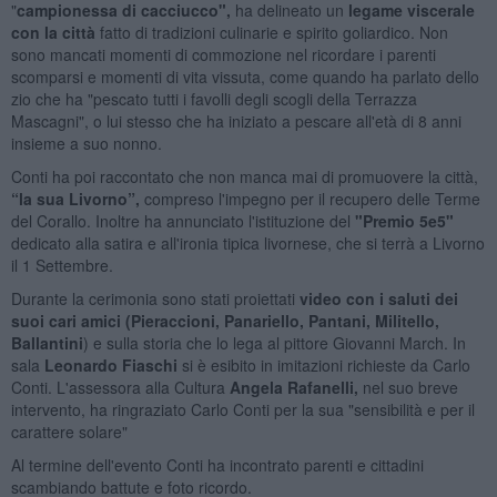
"
campionessa di cacciucco",
ha delineato un
legame viscerale
con la città
fatto di tradizioni culinarie e spirito goliardico. Non
sono mancati momenti di commozione nel ricordare i parenti
scomparsi e momenti di vita vissuta, come quando ha parlato dello
zio che ha "pescato tutti i favolli degli scogli della Terrazza
Mascagni", o lui stesso che ha iniziato a pescare all'età di 8 anni
insieme a suo nonno.
Conti ha poi raccontato che non manca mai di promuovere la città,
“la sua Livorno”,
compreso l'impegno per il recupero delle Terme
del Corallo. Inoltre ha annunciato l'istituzione del
"Premio 5e5"
dedicato alla satira e all'ironia tipica livornese, che si terrà a Livorno
il 1 Settembre.
Durante la cerimonia sono stati proiettati
video con i saluti dei
suoi cari amici (Pieraccioni, Panariello, Pantani, Militello,
Ballantini
) e sulla storia che lo lega al pittore Giovanni March. In
sala
Leonardo Fiaschi
si è esibito in imitazioni richieste da Carlo
Conti. L'assessora alla Cultura
Angela Rafanelli,
nel suo breve
intervento, ha ringraziato Carlo Conti per la sua "sensibilità e per il
carattere solare"
Al termine dell'evento Conti ha incontrato parenti e cittadini
scambiando battute e foto ricordo.