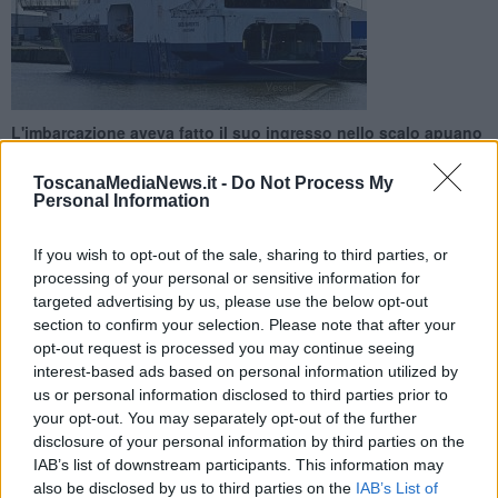
L'imbarcazione aveva fatto il suo ingresso nello scalo apuano
il 20 Marzo scorso con 249 migranti a bordo ed era rimasta in
fermo amministrativo
ToscanaMediaNews.it -
Do Not Process My
Personal Information
If you wish to opt-out of the sale, sharing to third parties, or
processing of your personal or sensitive information for
targeted advertising by us, please use the below opt-out
CARRARA —
La
nave umanitaria Geo Barents
di Medici senza
section to confirm your selection. Please note that after your
Frontiere ha lasciato il porto di Marina di Carrara dove era in
fermo
opt-out request is processed you may continue seeing
amministrativo
. L'imbarcazione aveva fatto il suo ingresso nello
interest-based ads based on personal information utilized by
scalo apuano il 20 Marzo scorso con 249 migranti a bordo, salvati
us or personal information disclosed to third parties prior to
durante tre operazioni.
your opt-out. You may separately opt-out of the further
La nave ha salpato verso il porto di Augusta, in Sicilia, per motivi di
disclosure of your personal information by third parties on the
manutenzione. E' comunque ancora attivo il fermo amministrativo.
IAB’s list of downstream participants. This information may
Fino al termine della sanzione, quindi, l'imbarcazione ed il suo
also be disclosed by us to third parties on the
IAB’s List of