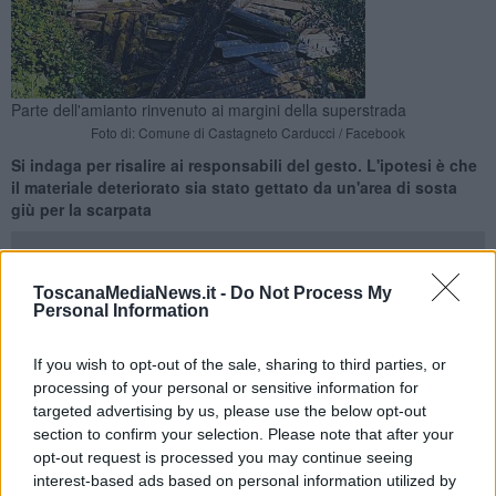
Parte dell'amianto rinvenuto ai margini della superstrada
Foto di: Comune di Castagneto Carducci / Facebook
Si indaga per risalire ai responsabili del gesto. L'ipotesi è che
il materiale deteriorato sia stato gettato da un'area di sosta
giù per la scarpata
ToscanaMediaNews.it -
Do Not Process My
Personal Information
CASTAGNETO CARDUCCI —
Amianto
deteriorato in copiosa
If you wish to opt-out of the sale, sharing to third parties, or
quantità scaricato abusivamente nella scarpata lungo la
processing of your personal or sensitive information for
superstrada: è successo a Castagneto Carducci, e a darne notizia
targeted advertising by us, please use the below opt-out
è stato il Comune che parla di
"
atto di grave scempio
section to confirm your selection. Please note that after your
ambientale"
. Il ritrovamento è avvenuto nella mattinata di ieri
opt-out request is processed you may continue seeing
"E' stata scoperta una enorme quantità di amianto scaricata sotto la
interest-based ads based on personal information utilized by
superstrada", recita una nota diffusa anche tramite i social. "Una