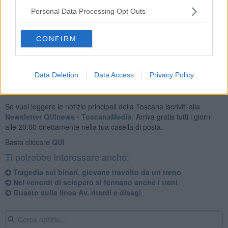
Personal Data Processing Opt Outs
L'inconveniente tecnico è stato risolto solo alle 20,45 quando è
CONFIRM
ripresa con regolarità la circolazione ferroviaria.
Data Deletion
Data Access
Privacy Policy
Se vuoi leggere le notizie principali della Toscana iscriviti alla
Newsletter QUInews - ToscanaMedia.
Arriva gratis tutti i giorni
alle 20:00 direttamente nella tua casella di posta.
Basta cliccare
QUI
Ti potrebbe interessare anche:
Tragedia sui binari, giovane travolto da un treno
Nel venerdì di sciopero si fermano anche i treni
Guasto sulla linea Av, ritardi e disagi