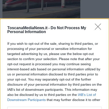
Foto di repertorio
ToscanaMediaNews.it -
Do Not Process My
Personal Information
Il convoglio si è arrestato in linea per un inconveniente
tecnico, e sulla Roma-Firenze sono maturati rallentamenti di
oltre un'ora
If you wish to opt-out of the sale, sharing to third parties, or
processing of your personal or sensitive information for
targeted advertising by us, please use the below opt-out
section to confirm your selection. Please note that after your
opt-out request is processed you may continue seeing
interest-based ads based on personal information utilized by
CHIUSI —
Serata difficile, ieri, sulla linea
Alta velocità Roma-
us or personal information disclosed to third parties prior to
Firenze
in direzione del capoluogo toscano dove i treni hanno
your opt-out. You may separately opt-out of the further
subito ritardi di oltre un'ora.
disclosure of your personal information by third parties on the
IAB’s list of downstream participants. This information may
Alle 19,10 si è infatti verificato un guasto a un treno, rimasto fermo
also be disclosed by us to third parties on the
IAB’s List of
sui binari in prossimità di
Chiusi
. Rapidamente sono maturati
Downstream Participants
that may further disclose it to other
ritardi
, quantificati da Rfi prima in 40 minuti e poi in
70 minuti
.
third parties.