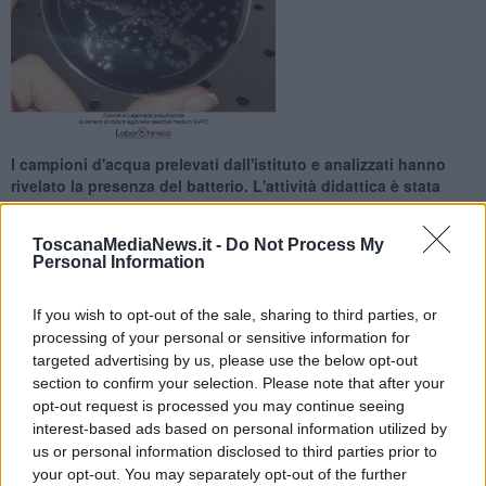
I campioni d'acqua prelevati dall'istituto e analizzati hanno
rivelato la presenza del batterio. L'attività didattica è stata
sospesa
ToscanaMediaNews.it -
Do Not Process My
Personal Information
If you wish to opt-out of the sale, sharing to third parties, or
processing of your personal or sensitive information for
COLLESALVETTI —
Legionella all'asilo, scuola chiusa e attività
targeted advertising by us, please use the below opt-out
didattica sospesa almeno per la giornata di oggi e poi possibile
section to confirm your selection. Please note that after your
ripresa in altra sede: succede a Collesalvetti, nella scuola
opt-out request is processed you may continue seeing
dell'infanzia di Guasticce "Via della Colmata".
interest-based ads based on personal information utilized by
Ieri pomeriggio, spiega in una nota la sindaca Sara Paoli, "sono
us or personal information disclosed to third parties prior to
stati acquisiti i risultati delle analisi sui campioni dell'acqua prelevati
your opt-out. You may separately opt-out of the further
alla scuola". Ebbene: "In base a tali risultati l’Azienda Usl Toscana