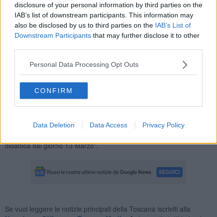
disclosure of your personal information by third parties on the
Nord Ovest, in presenza del batterio della legionella, ha imposto la
IAB’s list of downstream participants. This information may
chiusura di tutti i punti di erogazione dell'acqua calda e fredda".
also be disclosed by us to third parties on the
IAB’s List of
Downstream Participants
that may further disclose it to other
third parties.
"Per tale ragione, in via precauzionale e nelle more dello
Personal Data Processing Opt Outs
svolgimento di ulteriori approfondimenti, la sindaca Sara Paoli ha
disposto la chiusura della scuola e la sospensione dell'attività
CONFIRM
didattica per il giorno 12 Marzo 2025".
Adesso si lavora per riportare l'istituto in sicurezza: “Il Comune di
Collesalvetti - ha dichiarato Paoli - in collaborazione con l'istituto
Data Deletion
Data Access
Privacy Policy
comprensivo Minerva Benedettini, adotterà gli occorrenti
provvedimenti per garantire, in altra sede, la ripresa dell'attività
didattica dal giorno 13 Marzo".
Se vuoi leggere le notizie principali della Toscana iscriviti alla