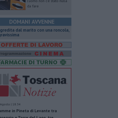
l'uomo non c'è stato nulla
da fare
DOMANI AVVENNE
gredita dal marito con una roncola,
gravissima
Agosto | 18.34
amme in Pineta di Levante tra
areggio e Torre del Lago, tre