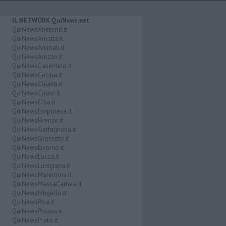
IL NETWORK QuiNews.net
QuiNewsAbetone.it
QuiNewsAmiata.it
QuiNewsAnimali.it
QuiNewsArezzo.it
QuiNewsCasentino.it
QuiNewsCecina.it
QuiNewsChianti.it
QuiNewsCuoio.it
QuiNewsElba.it
QuiNewsEmpolese.it
QuiNewsFirenze.it
QuiNewsGarfagnana.it
QuiNewsGrosseto.it
QuiNewsLivorno.it
QuiNewsLucca.it
QuiNewsLunigiana.it
QuiNewsMaremma.it
QuiNewsMassaCarrara.it
QuiNewsMugello.it
QuiNewsPisa.it
QuiNewsPistoia.it
QuiNewsPrato.it