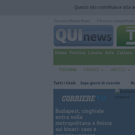
Questo sito contribuisce alla 
Toscana Media News
Percorso semplificat
quotidiano online.
Home
Politica
Lavoro
Arte
Cultura
TOSCANA
FIRENZE
AREZZO
agna-Italia
Ritrovato senza vita dopo giorni di ricerche
Tutti i titoli:
Nuova sc
Budapest, cinghiale
entra nella
metropolitana e finisce
sui binari: caos e