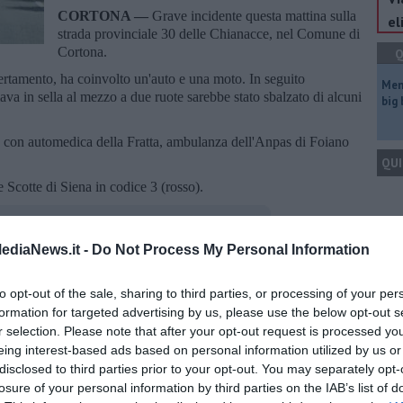
CORTONA —
Grave incidente questa mattina sulla
el
strada provinciale 30 delle Chianacce, nel Comune di
Cortona.
Q
certamento, ha coinvolto un'auto e una moto. In seguito
Mem
iava in sella al mezzo a due ruote sarebbe stato sbalzato di alcuni
big
18 con automedica della Fratta, ambulanza dell'Anpas di Foiano
QUI
e Scotte di Siena in codice 3 (rosso).
Q
ediaNews.it -
Do Not Process My Personal Information
to opt-out of the sale, sharing to third parties, or processing of your per
oscana iscriviti alla
Newsletter QUInews - ToscanaMedia.
formation for targeted advertising by us, please use the below opt-out s
amente nella tua casella di posta.
r selection. Please note that after your opt-out request is processed y
Ult
eing interest-based ads based on personal information utilized by us or
B
disclosed to third parties prior to your opt-out. You may separately opt-
losure of your personal information by third parties on the IAB’s list of