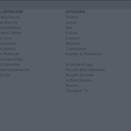
LLABORATORI
CATEGORIE
ella Bitozzi
Politica
io Braccini
Lavoro
hele Bufalino
Arte
ntina Caffieri
Cultura
a Cosci
Cronaca
a Giuliani
Attualità
 Laurenzi
Trasmissioni
ro Mattonai
Imprese & Professioni
ica Nocciolini
lo Nocentini
Le notizie di oggi
iele Santarnecchi
Più Letti della settimana
a Silvi
Più Letti del mese
Archivio Notizie
Persone
Toscani in TV