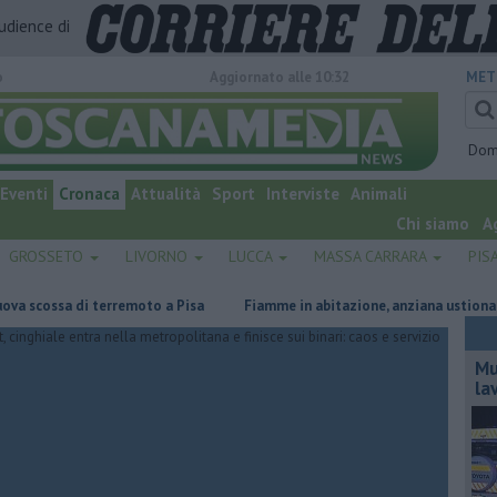
audience di
o
Aggiornato alle 10:32
MET
Dom
Eventi
Cronaca
Attualità
Sport
Interviste
Animali
Chi siamo
A
GROSSETO
LIVORNO
LUCCA
MASSA CARRARA
PIS
ossa di terremoto a Pisa
Fiamme in abitazione, anziana ustionata
Mu
la