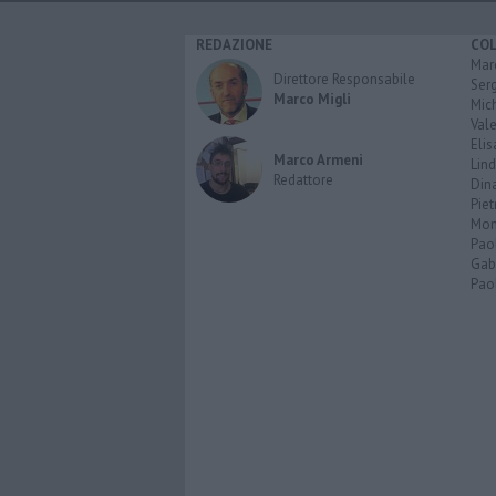
REDAZIONE
CO
Marc
Direttore Responsabile
Serg
Marco Migli
Mic
Vale
Elis
Marco Armeni
Lind
Redattore
Dina
Piet
Mon
Pao
Gabr
Paol