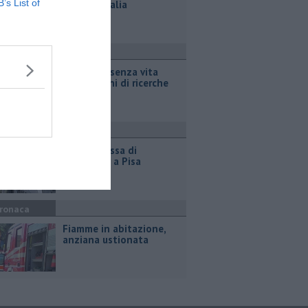
B’s List of
Spagna-Italia
ronaca
Ritrovato senza vita
dopo giorni di ricerche
ttualità
Nuova scossa di
terremoto a Pisa
ronaca
Fiamme in abitazione,
anziana ustionata