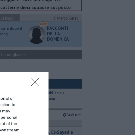
icotteri e dieci squadre sul posto
ui Blog
di Marco Celati
RACCONTI
orie dopo il
DELLA
 bang
DOMENICA
Condoglianze
ui Ambiente
​Il trasporto pubblico su
sonal or
gomma in Toscana
ection to
ou may
imi articoli
Vedi tutti
 personal
revemondo
out of the
 downstream
Iran-Oman, El-Sayed e