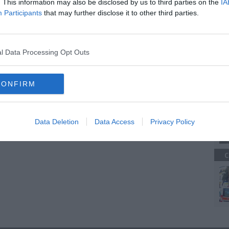
. This information may also be disclosed by us to third parties on the
IA
nte in moto
Participants
that may further disclose it to other third parties.
irupo
C
l Data Processing Opt Outs
liche assistenze
foiano della chiana
cortona
siena
CONFIRM
A
Data Deletion
Data Access
Privacy Policy
C