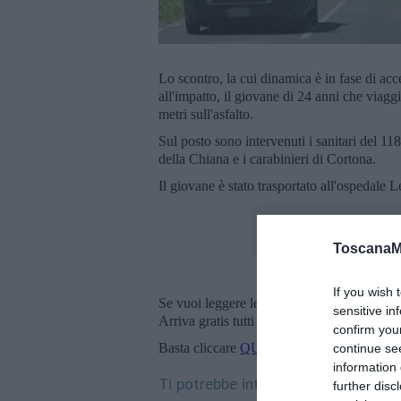
Lo scontro, la cui dinamica è in fase di ac
all'impatto, il giovane di 24 anni che viagg
metri sull'asfalto.
Sul posto sono intervenuti i sanitari del 1
della Chiana e i carabinieri di Cortona.
Il giovane è stato trasportato all'ospedale L
ToscanaM
If you wish 
Se vuoi leggere le notizie principali della T
sensitive in
Arriva gratis tutti i giorni alle 20:00 dirett
confirm you
Basta cliccare
QUI
continue se
information 
Ti potrebbe interessare anche:
further disc