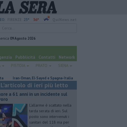
25°
36°
EO:
FIRENZE
QuiNews.net
enica
09 Agosto 2026
genzia
Pubblicità
Contatti
Network
A
PISTOIA
PRATO
SIENA
Iran-Oman, El-Sayed e Spagna-Italia
Ritrovato senza vita dopo giorni 
L'articolo di ieri più letto
ore a 61 anni in un incidente sul
voro
L'allarme è scattato nella
tarda serata di ieri. Sul
posto sono intervenuti i
sanitari del 118 ma per