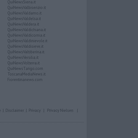
QuiNewsSiena.it
QuiNewsValbisenzio.it
QuiNewsValdarno.it
QuiNewsValdelsa.it
QuiNewsValdera.it
QuiNewsValdichiana.it
QuiNewsValdicornia.it
QuiNewsValdinievole.it
QuiNewsValdisieve.it
QuiNewsValtiberina.it
QuiNewsVersilia.it
QuiNewsVolterra.it
QuiNewsTango.com
ToscanaMediaNews.it
Fiorentinanews.com
e
|
Disclaimer
|
Privacy
|
Privacy Nielsen
|