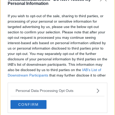
Personal Information
Questa innovazione digitale è stata premiata dal Politecnico di
If you wish to opt-out of the sale, sharing to third parties, or
Milano nell'ambito del premio
Innovazione digitale in Sanità
processing of your personal or sensitive information for
2024
, rivolto alle realtà nazionali che hanno saputo utilizzare le
targeted advertising by us, please use the below opt-out
tecnologie digitali come leva di innovazione e miglioramento per il
section to confirm your selection. Please note that after your
sistema sanitario pubblico. Il riconoscimento è stato attribuito nei
opt-out request is processed you may continue seeing
giorni scorsi alla Toscana dall’Osservatorio sanità digitale per la
interest-based ads based on personal information utilized by
categoria “Soluzioni a supporto del percorso del cittadino”.
us or personal information disclosed to third parties prior to
Il progetto sviluppato internamente dal settore Sanità digitale e
your opt-out. You may separately opt-out of the further
innovazione della Regione, spiega una nota della Regione, ha
disclosure of your personal information by third parties on the
permesso di rendere leggibili direttamente nel fascicolo sanitario
IAB’s list of downstream participants. This information may
elettronico i dati di rilevamento del livello di glucosio nel sangue,
also be disclosed by us to third parties on the
IAB’s List of
monitorati ventiquattro ore su ventiquattro da sensori di cui sono
Downstream Participants
that may further disclose it to other
dotate alcune persone che soffrono di diabete e tramite il
third parties.
meccanismo di delega, anche per i figli minorenni, per i genitori
anziani o per le persone con tutore. Il fascicolo offre
un report
Personal Data Processing Opt Outs
glicemico
standardizzato che fornisce una visione d'insieme della
gestione del diabete, consentendo di individuare le più piccole
anormalità nel metabolismo della glicemia in condizioni di vita reale.
CONFIRM
L’obiettivo per il futuro, fanno sapere il presidente della Toscana e