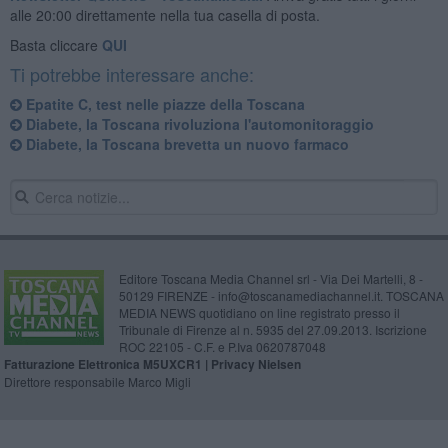
alle 20:00 direttamente nella tua casella di posta.
Basta cliccare
QUI
Ti potrebbe interessare anche:
Epatite C, test nelle piazze della Toscana
Diabete, la Toscana rivoluziona l'automonitoraggio
Diabete, la Toscana brevetta un nuovo farmaco
Editore Toscana Media Channel srl - Via Dei Martelli, 8 -
50129 FIRENZE - info@toscanamediachannel.it. TOSCANA
MEDIA NEWS quotidiano on line registrato presso il
Tribunale di Firenze al n. 5935 del 27.09.2013. Iscrizione
ROC 22105 - C.F. e P.Iva 0620787048
Fatturazione Elettronica M5UXCR1 |
Privacy Nielsen
Direttore responsabile Marco Migli
Powered by
Aperion.it