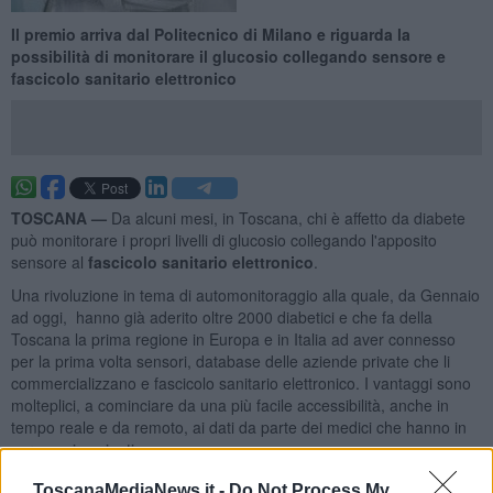
Il premio arriva dal Politecnico di Milano e riguarda la
possibilità di monitorare il glucosio collegando sensore e
fascicolo sanitario elettronico
TOSCANA —
Da alcuni mesi, in Toscana, chi è affetto da diabete
può monitorare i propri livelli di glucosio collegando l'apposito
sensore al
fascicolo sanitario elettronico
.
Una rivoluzione in tema di automonitoraggio alla quale, da Gennaio
ad oggi, hanno già aderito oltre 2000 diabetici e che fa della
Toscana la prima regione in Europa e in Italia ad aver connesso
per la prima volta sensori, database delle aziende private che li
commercializzano e fascicolo sanitario elettronico. I vantaggi sono
molteplici, a cominciare da una più facile accessibilità, anche in
tempo reale e da remoto, ai dati da parte dei medici che hanno in
cura quei pazienti.
ToscanaMediaNews.it -
Do Not Process My