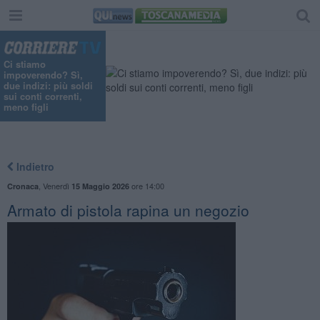
Ci stiamo
impoverendo? Sì,
due indizi: più soldi
sui conti correnti,
meno figli
Indietro
,
Venerdì
ore 14:00
Cronaca
15 Maggio 2026
Armato di pistola rapina un negozio