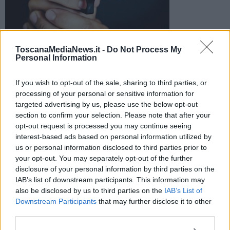
L'uomo avrebbe colpito la titolare con il calcio dell’arma e si
ToscanaMediaNews.it -
Do Not Process My
Personal Information
sarebbe fatto consegnare il registratore di cassa e un
cellulare. Poi la fuga
If you wish to opt-out of the sale, sharing to third parties, or
processing of your personal or sensitive information for
targeted advertising by us, please use the below opt-out
section to confirm your selection. Please note that after your
opt-out request is processed you may continue seeing
EMPOLI —
Rapina a mano armata in un negozio a Empoli. Il fatto
interest-based ads based on personal information utilized by
è accaduto oggi, venerdì 15 Maggio.
us or personal information disclosed to third parties prior to
your opt-out. You may separately opt-out of the further
Secondo quanto ricostruito un uomo, entrato nell'attività con volto
disclosure of your personal information by third parties on the
travisato e armato di pistola, avrebbe colpito la titolare con il calcio
IAB’s list of downstream participants. This information may
dell’arma e si sarebbe fatto consegnare il registratore di cassa e il
cellulare della donna, dandosi subito dopo alla fuga.
also be disclosed by us to third parties on the
IAB’s List of
Downstream Participants
that may further disclose it to other
third parties.