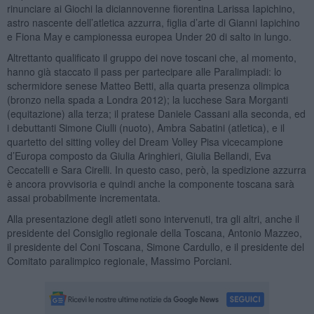
rinunciare ai Giochi la diciannovenne fiorentina Larissa Iapichino,
astro nascente dell’atletica azzurra, figlia d’arte di Gianni Iapichino
e Fiona May e campionessa europea Under 20 di salto in lungo.
Altrettanto qualificato il gruppo dei nove toscani che, al momento,
hanno già staccato il pass per partecipare alle Paralimpiadi: lo
schermidore senese Matteo Betti, alla quarta presenza olimpica
(bronzo nella spada a Londra 2012); la lucchese Sara Morganti
(equitazione) alla terza; il pratese Daniele Cassani alla seconda, ed
i debuttanti Simone Ciulli (nuoto), Ambra Sabatini (atletica), e il
quartetto del sitting volley del Dream Volley Pisa vicecampione
d’Europa composto da Giulia Aringhieri, Giulia Bellandi, Eva
Ceccatelli e Sara Cirelli. In questo caso, però, la spedizione azzurra
è ancora provvisoria e quindi anche la componente toscana sarà
assai probabilmente incrementata.
Alla presentazione degli atleti sono intervenuti, tra gli altri, anche il
presidente del Consiglio regionale della Toscana, Antonio Mazzeo,
il presidente del Coni Toscana, Simone Cardullo, e il presidente del
Comitato paralimpico regionale, Massimo Porciani.