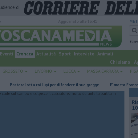
audience di
o
Aggiornato alle 13:41
MET
Gio
Eventi
Cronaca
Attualità
Sport
Interviste
Animali
Chi siamo
A
GROSSETO
LIVORNO
LUCCA
MASSA CARRARA
PIS
astora lotta coi lupi per difendere il suo gregge
E' morto Francesco Gu
Ri
10