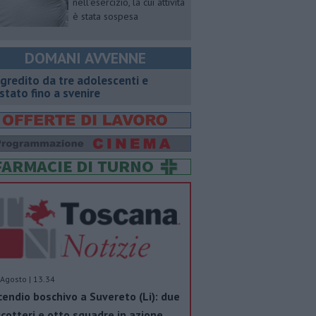
nell'esercizio, la cui attività
è stata sospesa
DOMANI AVVENNE
gredito da tre adolescenti e
stato fino a svenire
Agosto | 13.34
cendio boschivo a Suvereto (Li): due
icotteri e otto squadre in azione