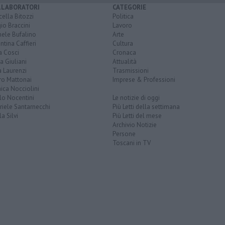
LLABORATORI
CATEGORIE
ella Bitozzi
Politica
io Braccini
Lavoro
hele Bufalino
Arte
ntina Caffieri
Cultura
a Cosci
Cronaca
a Giuliani
Attualità
 Laurenzi
Trasmissioni
ro Mattonai
Imprese & Professioni
ica Nocciolini
lo Nocentini
Le notizie di oggi
iele Santarnecchi
Più Letti della settimana
a Silvi
Più Letti del mese
Archivio Notizie
Persone
Toscani in TV