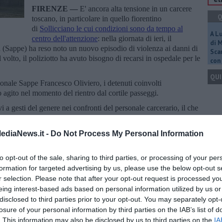
FIRENZE —
E' ancora alta tensione in un carcere
Q
toscano, in particolare in quello fiorentino
di
Sollicciano le cui condizioni sono da tempo al
A L
centro dell'attenzione
: nella giornata di ieri, il
di 
a (Sappe) ha reso noto un nuovo episodio di violenza ai danni di
Scar
olto, il poliziotto ha avuto bisogno di recarsi in ospedale per le
con 
QUI
ionale Sappe Francesco Oliviero, i detenuti coinvolti
 agito nel momento del rientro dal cortile passeggi.
a gesti del genere nei confronti del personale carcerario, il che
il trasferimento in due diversi e distinti istituti di pena.
Q
ediaNews.it -
Do Not Process My Personal Information
to opt-out of the sale, sharing to third parties, or processing of your per
formation for targeted advertising by us, please use the below opt-out s
Ult
r selection. Please note that after your opt-out request is processed y
oscana iscriviti alla
Newsletter QUInews - ToscanaMedia.
eing interest-based ads based on personal information utilized by us or
C
amente nella tua casella di posta.
disclosed to third parties prior to your opt-out. You may separately opt-
losure of your personal information by third parties on the IAB’s list of
. This information may also be disclosed by us to third parties on the
IA