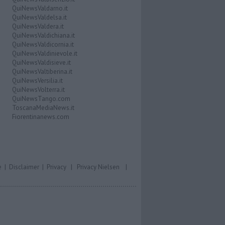
QuiNewsValdarno.it
QuiNewsValdelsa.it
QuiNewsValdera.it
QuiNewsValdichiana.it
QuiNewsValdicornia.it
QuiNewsValdinievole.it
QuiNewsValdisieve.it
QuiNewsValtiberina.it
QuiNewsVersilia.it
QuiNewsVolterra.it
QuiNewsTango.com
ToscanaMediaNews.it
Fiorentinanews.com
e
|
Disclaimer
|
Privacy
|
Privacy Nielsen
|