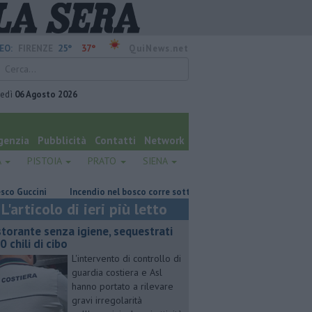
25°
37°
EO:
FIRENZE
QuiNews.net
vedì
06 Agosto 2026
genzia
Pubblicità
Contatti
Network
A
PISTOIA
PRATO
SIENA
ccini
Incendio nel bosco corre sotto la linea elettrica
Grattano e 
L'articolo di ieri più letto
storante senza igiene, sequestrati
0 chili di cibo
L'intervento di controllo di
guardia costiera e Asl
hanno portato a rilevare
gravi irregolarità