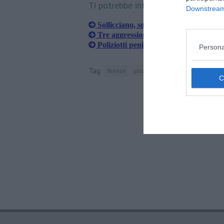
Ti potrebbe interessare anche:
Downstream 
Sollicciano, sotto sequestro 7 sezioni 
Tre aggressioni in due giorni e il carce
Poliziotti penitenziari aggrediti da u
Persona
Tag
firenze
sindacato autonomo di polizia
p