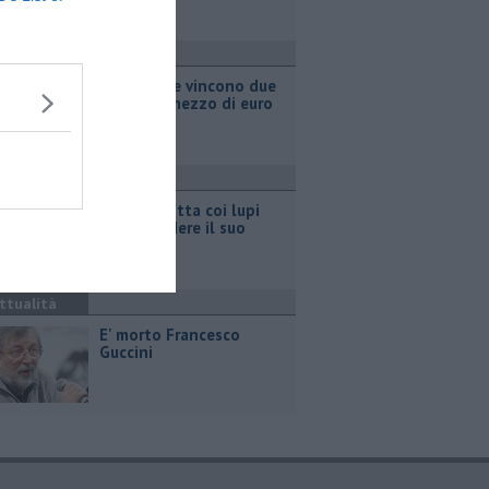
ttualità
Grattano e vincono due
milioni e mezzo di euro
ttualità
Pastora lotta coi lupi
per difendere il suo
gregge
ttualità
E' morto Francesco
Guccini