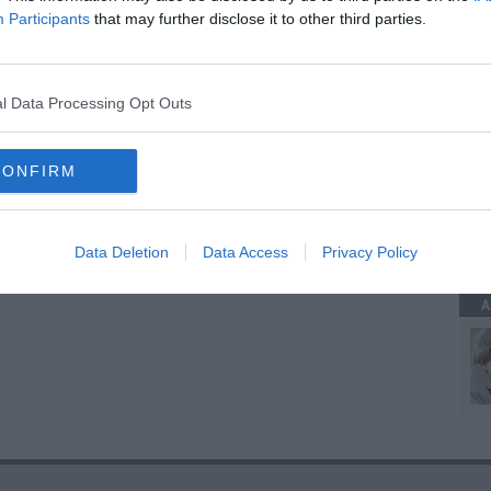
Participants
that may further disclose it to other third parties.
A
del carcere
re ribolle
n detenuto
l Data Processing Opt Outs
olizia penitenziaria
CONFIRM
A
Data Deletion
Data Access
Privacy Policy
A