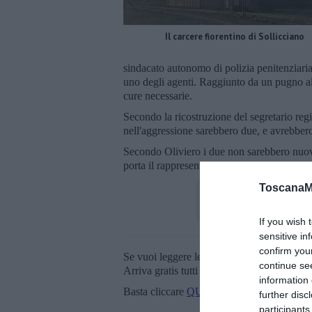
Il carcere fiorentino di Sollicciano
sindacato autonomo di polizia penitenziari
uno degli agenti. Raggiunto da un pugno al v
cure necessarie.
Secondo la ricostruzione del segretario reg
nell'aggressione sarebbero due, e avrebbero
Secondo Oliviero i due non sarebbero nuovi 
porta il rappresentante sindacale a chiederne 
ToscanaM
If you wish 
sensitive in
confirm you
Se vuoi leggere le notizie principali della T
continue se
Arriva gratis tutti i giorni alle 20:00 dirett
information 
Basta cliccare
QUI
further disc
participants