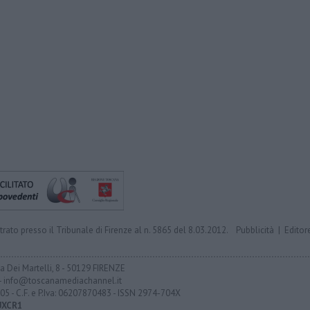
trato presso il Tribunale di Firenze al n. 5865 del 8.03.2012.
Pubblicità
|
Editor
ia Dei Martelli, 8 - 50129 FIRENZE
- info@toscanamediachannel.it
05 - C.F. e P.Iva: 06207870483 - ISSN 2974-704X
UXCR1