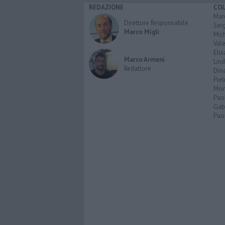
REDAZIONE
CO
Marc
Direttore Responsabile
Serg
Marco Migli
Mic
Vale
Elis
Marco Armeni
Lind
Redattore
Dina
Piet
Mon
Pao
Gabr
Paol