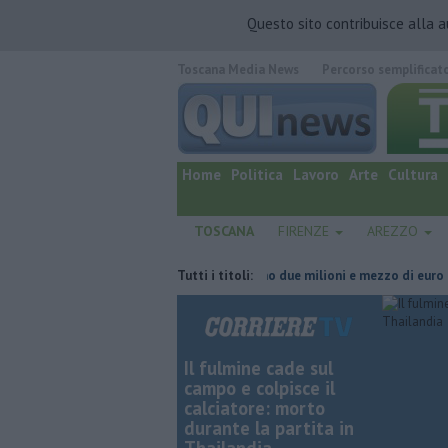
Questo sito contribuisce alla 
Toscana Media News
Percorso semplificat
quotidiano online.
Home
Politica
Lavoro
Arte
Cultura
TOSCANA
FIRENZE
AREZZO
linea elettrica
Grattano e vincono due milioni e mezzo di euro
Tutti i titoli:
P
Il fulmine cade sul
campo e colpisce il
calciatore: morto
durante la partita in