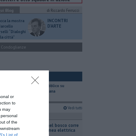
ui Blog
di Riccardo Ferrucci
INCONTRI
ucca la mostra
D'ARTE
Marcello
selli “Dialoghi
la città"
Condoglianze
ui Ambiente
​Il trasporto pubblico su
gomma in Toscana
sonal or
ection to
imi articoli
Vedi tutti
ou may
 personal
ronaca
out of the
Incendio nel bosco corre
 downstream
sotto la linea elettrica
B’s List of