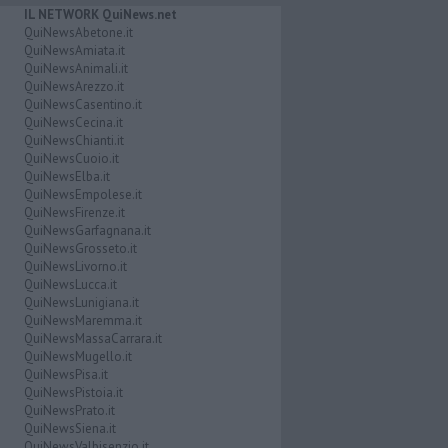
IL NETWORK QuiNews.net
QuiNewsAbetone.it
QuiNewsAmiata.it
QuiNewsAnimali.it
QuiNewsArezzo.it
QuiNewsCasentino.it
QuiNewsCecina.it
QuiNewsChianti.it
QuiNewsCuoio.it
QuiNewsElba.it
QuiNewsEmpolese.it
QuiNewsFirenze.it
QuiNewsGarfagnana.it
QuiNewsGrosseto.it
QuiNewsLivorno.it
QuiNewsLucca.it
QuiNewsLunigiana.it
QuiNewsMaremma.it
QuiNewsMassaCarrara.it
QuiNewsMugello.it
QuiNewsPisa.it
QuiNewsPistoia.it
QuiNewsPrato.it
QuiNewsSiena.it
QuiNewsValbisenzio.it