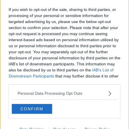
Detenuti con cocaina e hashish nelle scarpe
If you wish to opt-out of the sale, sharing to third parties, or
Detenuto sferra il pugno, l'agente finisce in
processing of your personal or sensitive information for
ospedale
targeted advertising by us, please use the below opt-out
Agente preso a pugni, nuova aggressione in
section to confirm your selection. Please note that after your
carcere
opt-out request is processed you may continue seeing
interest-based ads based on personal information utilized by
Agente aggredito in carcere con un pugno al
petto
us or personal information disclosed to third parties prior to
your opt-out. You may separately opt-out of the further
Il vitto non piace, in carcere scoppia la rivolta
disclosure of your personal information by third parties on the
IAB’s list of downstream participants. This information may
Permesso premio e poi non rientra in carcere
also be disclosed by us to third parties on the
IAB’s List of
Downstream Participants
that may further disclose it to other
Agenti fuori servizio trovano un evaso dal carcere
third parties.
Esce in permesso premio ed evade dal carcere
Personal Data Processing Opt Outs
Detenuto si ferisce, barricato minacciando
CONFIRM
poliziotti e medico
Ispettore aggredito in carcere con una caffettiera