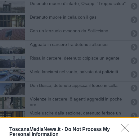
Detenuto muore d'infarto, Osapp: "Troppo caldo"
Detenuto muore in cella con il gas
Con un lenzuolo evadono da Sollicciano
Agguato in carcere fra detenuti albanesi
Rissa in carcere, detenuto colpisce un agente
Vuole lanciarsi nel vuoto, salvata dai poliziotti
Don Bosco, detenuto appicca il fuoco in cella
Violenze in carcere, 8 agenti aggrediti in poche
ore
Vuole uscire dalla sezione, detenuto ferisce un
agente
Va a trovare il figlio in carcere e gli porta droga
ToscanaMediaNews.it -
Do Not Process My
Personal Information