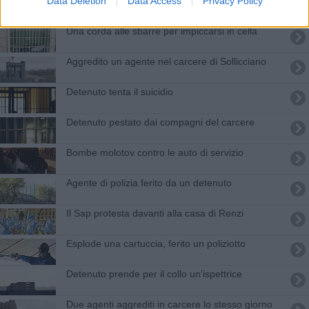
Data Deletion
Data Access
Privacy Policy
Schiaffi e calci, agenti aggrediti da un detenuto
Una corda alle sbarre per impiccarsi in cella
Aggredito un agente nel carcere di Sollicciano
Detenuto tenta il suicidio
Detenuto pestato dai compagni del carcere
Bombe molotov contro le auto di servizio
Agente di polizia ferito da un detenuto
Il Sap protesta davanti alla casa di Renzi
Esplode una cartuccia, ferito un poliziotto
Detenuto prende per il collo un'ispettrice
Due agenti aggrediti in carcere lo stesso giorno