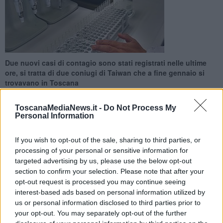
Due nuovi casi di contagio sono stati registrati nelle ultime
ore, si tratta di due coniugi di Taiwan che a fine gennaio si
trovavano in Toscana
ToscanaMediaNews.it -
Do Not Process My
Personal Information
If you wish to opt-out of the sale, sharing to third parties, or
FIRENZE —
Hanno soggiornato in Toscana
tra Firenze, Pisa e
processing of your personal or sensitive information for
Siena
per 4 giorni, a fine gennaio. E al rientro in patria, a Taiwan,
targeted advertising by us, please use the below opt-out
sono risultati positivi al coronavirus. Si tratta di una famiglia di
section to confirm your selection. Please note that after your
Taiwan, composta da 2 genitori e 2 figli.
A risultare positivi sono
opt-out request is processed you may continue seeing
stati solo i genitori
. La coppia è stata ricoverata a Taiwan al
interest-based ads based on personal information utilized by
rientro, lo scorso 4 febbraio.
us or personal information disclosed to third parties prior to
La Regione Toscana
, appena allertata da ministero, ha attivato la
your opt-out. You may separately opt-out of the further
Asl che, a sua volta, ha inviato gli operatori presso la struttura