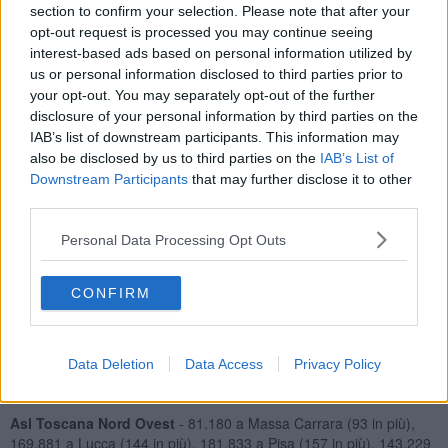
contagiato l'
84,1
%
.
section to confirm your selection. Please note that after your
opt-out request is processed you may continue seeing
interest-based ads based on personal information utilized by
us or personal information disclosed to third parties prior to
I guariti oggi sono
739
per un totale di 1.473.120 persone che
your opt-out. You may separately opt-out of the further
rappresentano il 94,5% di coloro che sono stati colpiti dal Covid sul
disclosure of your personal information by third parties on the
territorio regionale.
IAB’s list of downstream participants. This information may
also be disclosed by us to third parties on the
IAB’s List of
Gli attualmente positivi sono oggi
74.001
, +0,5% rispetto a ieri.
Downstream Participants
that may further disclose it to other
Aumenta il numero dei ricoverati, oggi sono
575
(9 in più rispetto a
third parties.
ieri), di cui 25 in terapia intensiva (1 in più).
Altre
73.426
persone con l'infezione in corso sono in isolamento a
Personal Data Processing Opt Outs
casa con sintomi lievi che non richiedono cure ospedaliere o prive
di sintomi (336 in più rispetto a ieri, più 0,5%).
CONFIRM
Di seguito i casi di positività sul territorio con la variazione provincia
per provincia rispetto a ieri:
Asl Toscana Centro
- sono 418.456 i casi complessivi ad oggi a
Data Deletion
Data Access
Privacy Policy
Firenze (211 in più rispetto a ieri), 102.104 in provincia di Prato (43
in più), 121.658 a Pistoia (57 in più)
Asl Toscana Nord Ovest
- 81.180 a Massa Carrara (93 in più),
169.881 a Lucca (144 in più), 181.833 a Pisa (157 in più), 143.229