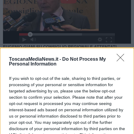
EUGENIO GIANI SU CONSIGLIO REGIONALE ATTENTATI
PARIGI - video
ToscanaMediaNews.it -
Do Not Process My
Personal Information
Come annunciato dal presidente Giani all'indomani dei fatti
parigini, l'avvio della seduta di palazzo Panciatichi è stato
preceduto dall'inno francese
If you wish to opt-out of the sale, sharing to third parties, or
processing of your personal or sensitive information for
targeted advertising by us, please use the below opt-out
section to confirm your selection. Please note that after your
opt-out request is processed you may continue seeing
interest-based ads based on personal information utilized by
FIRENZE —
"Voglio
esprimere la vicinanza piena
, totale al popolo
us or personal information disclosed to third parties prior to
francese dall'assemblea rappresentativa di 3,7 milioni di persone
your opt-out. You may separately opt-out of the further
come questa-
ha spiegato Giani in una comunicazione ai
disclosure of your personal information by third parties on the
consiglieri regionali-
. La Toscana è profondamente connessa alla