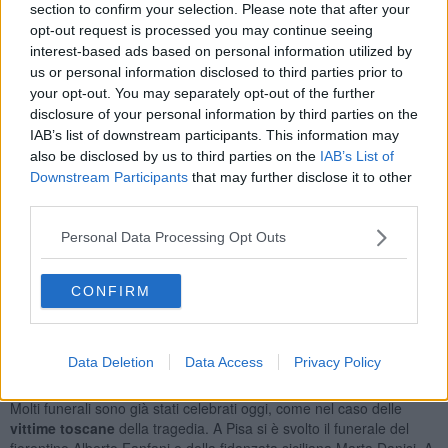
Nouvel della Fiera di Genova in attesa della funzione che domani
section to confirm your selection. Please note that after your
sarà celebrata dall'arcivescovo di Genova Angelo Bagnasco.
opt-out request is processed you may continue seeing
interest-based ads based on personal information utilized by
us or personal information disclosed to third parties prior to
your opt-out. You may separately opt-out of the further
disclosure of your personal information by third parties on the
Iniziative in molti Comuni della Toscana per rispettare il lutto
IAB’s list of downstream participants. This information may
nazionale. A
Firenze
il Comune ha chiesto di osservare un
minuto
also be disclosed by us to third parties on the
IAB’s List of
di silenzio
alle 21 e di interrompere gli eventi del sabato sera, in
particolare quelli dell'Estate Fiorentina. A Prato le
bandiere
Downstream Participants
that may further disclose it to other
rimarranno a mezz'asta per tutta la giornata. Eventi cancellati a
third parties.
Pisa per iniziativa degli stessi organizzatori. Il concerto del cantante
rock Carl Palmer, previsto a Marina di Pisa, è stato posticipato a
Personal Data Processing Opt Outs
lunedì sera alle 22. Cancellata la serata di live music anni 60/70 in
programma a Calambrone nel borgo di Eliopoli. Un minuto di
CONFIRM
silenzio, e bandiere a mezz'asta, anche a FestaAmbiente, in corso
a Rispescia. Le associazioni di categoria pisane hanno invitato ad
abbassare le serrande dei negozi per cinque minuti alle 11.30
durante i funerali.
Data Deletion
Data Access
Privacy Policy
Non tutte le vittime del disastro avranno però le esequie di Stato.
Molti funerali sono già stati celebrati oggi, come nel caso delle
vittime toscane
della tragedia. A Pisa si è svolto il funerale del
fiorentino Alberto Fanfani e della fidanzata siciliana Marta Danisi. A