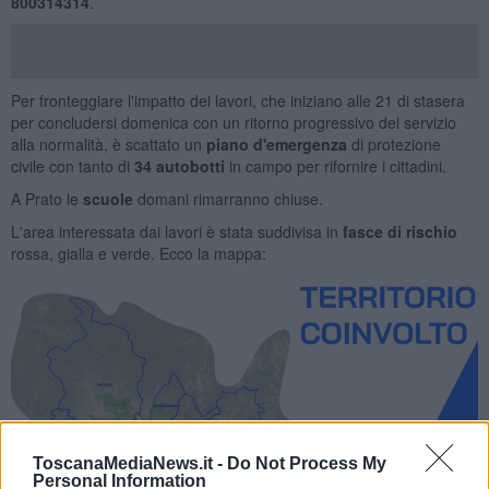
800314314
.
Per fronteggiare l'impatto dei lavori, che iniziano alle 21 di stasera
per concludersi domenica con un ritorno progressivo del servizio
alla normalità, è scattato un
piano d'emergenza
di protezione
civile con tanto di
34 autobotti
in campo per rifornire i cittadini.
A Prato le
scuole
domani rimarranno chiuse.
L'area interessata dai lavori è stata suddivisa in
fasce di rischio
rossa, gialla e verde. Ecco la mappa:
ToscanaMediaNews.it -
Do Not Process My
Personal Information