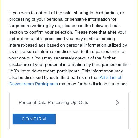
If you wish to opt-out of the sale, sharing to third parties, or
processing of your personal or sensitive information for
targeted advertising by us, please use the below opt-out
Le zone a rischio
section to confirm your selection. Please note that after your
Come si vede, i comuni coinvolti sono
Firenze
,
Calenzano
,
Campi
opt-out request is processed you may continue seeing
Bisenzio
,
Fiesole
,
Scandicci
,
Sesto Fiorentino
e
Signa
nella
interest-based ads based on personal information utilized by
Città metropolitana fiorentina,
Prato
,
Carmignano
,
Poggio a
us or personal information disclosed to third parties prior to
Caiano
e in bassa misura
Montemurlo
nel Pratese,
Pistoia
con 6
your opt-out. You may separately opt-out of the further
unità e poi
Agliana
e
Quarrata
nel Pistoiese.
disclosure of your personal information by third parties on the
Dove saranno le autobotti
IAB’s list of downstream participants. This information may
also be disclosed by us to third parties on the
IAB’s List of
Comune di
Firenze
:
Downstream Participants
that may further disclose it to other
third parties.
Piazza Berlinguer (zona Mandela Forum)
Via Masaccio (angolo viale Mazzini)
Personal Data Processing Opt Outs
Piazzale delle Cascine
Via Reginaldo Giuliani (angolo via del Palazzaccio)
Via delle Panche (angolo via Carlo del Greco)
CONFIRM
Viale Guidoni (parcheggio mercato ortofrutticolo)
Via Buonsignori (Ist. Leonardo da Vinci)
Piazza Baldinucci (zona Romito)