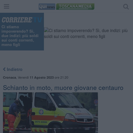
Ci stiamo
impoverendo? Sì,
due indizi: più soldi
sui conti correnti,
meno figli
Indietro
,
Venerdì
ore 21:20
Cronaca
11 Agosto 2023
Schianto in moto, muore giovane centauro