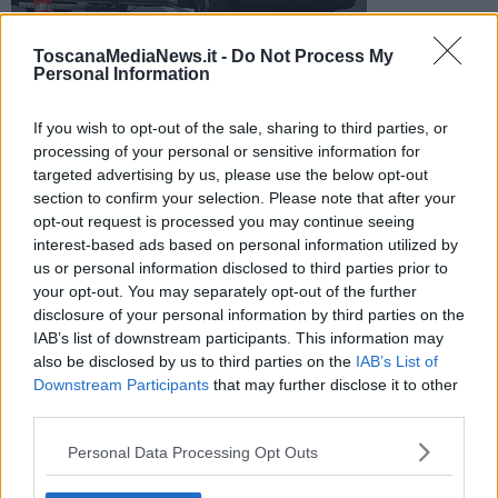
ToscanaMediaNews.it -
Do Not Process My
Personal Information
Sul posto sono intervenuti i sanitari dell'emergenza urgenza.
Rilievi della polizia municipale, strada chiusa in un tratto
If you wish to opt-out of the sale, sharing to third parties, or
processing of your personal or sensitive information for
targeted advertising by us, please use the below opt-out
section to confirm your selection. Please note that after your
opt-out request is processed you may continue seeing
FIRENZE —
Un motociclista di 29 anni è
morto
oggi in un incidente
interest-based ads based on personal information utilized by
avvenuto a Firenze in via Simone Martini.
us or personal information disclosed to third parties prior to
your opt-out. You may separately opt-out of the further
Sul posto sono intervenuti i sanitari del
118
ma per il giovane
disclosure of your personal information by third parties on the
centauro non c'è stato nulla da fare.
IAB’s list of downstream participants. This information may
also be disclosed by us to third parties on the
IAB’s List of
Downstream Participants
that may further disclose it to other
third parties.
Al lavoro per ricostruire l'esatta dinamica la
polizia municipale
. Un
tratto di strada è stato chiuso per consentire i
soccorsi.
Personal Data Processing Opt Outs