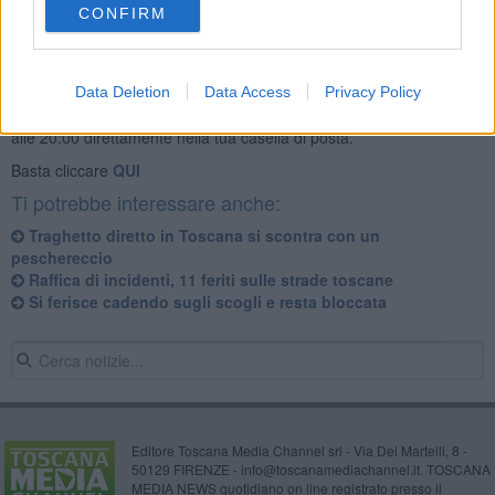
CONFIRM
Se vuoi leggere le notizie principali della Toscana iscriviti alla
Data Deletion
Data Access
Privacy Policy
Newsletter QUInews - ToscanaMedia.
Arriva gratis tutti i giorni
alle 20:00 direttamente nella tua casella di posta.
Basta cliccare
QUI
Ti potrebbe interessare anche:
Traghetto diretto in Toscana si scontra con un
peschereccio
Raffica di incidenti, 11 feriti sulle strade toscane
Si ferisce cadendo sugli scogli e resta bloccata
Editore Toscana Media Channel srl - Via Dei Martelli, 8 -
50129 FIRENZE - info@toscanamediachannel.it. TOSCANA
MEDIA NEWS quotidiano on line registrato presso il