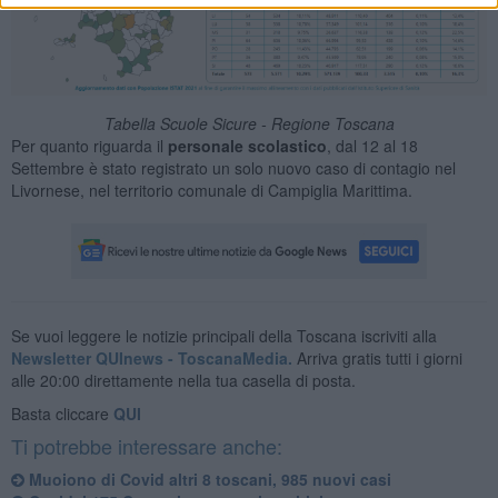
Tabella Scuole Sicure - Regione Toscana
Per quanto riguarda il
personale scolastico
, dal 12 al 18
Settembre è stato registrato un solo nuovo caso di contagio nel
Livornese, nel territorio comunale di Campiglia Marittima.
Se vuoi leggere le notizie principali della Toscana iscriviti alla
Newsletter QUInews - ToscanaMedia.
Arriva gratis tutti i giorni
alle 20:00 direttamente nella tua casella di posta.
Basta cliccare
QUI
Ti potrebbe interessare anche:
Muoiono di Covid altri 8 toscani, 985 nuovi casi