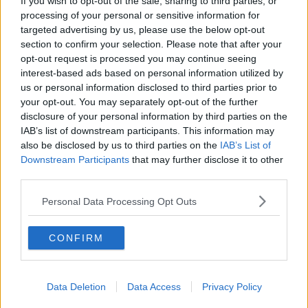
If you wish to opt-out of the sale, sharing to third parties, or
rappresentano il
10,29%
del totale dei positivi registrati sul territorio
processing of your personal or sensitive information for
regionale nel medesimo arco di tempo.
targeted advertising by us, please use the below opt-out
section to confirm your selection. Please note that after your
opt-out request is processed you may continue seeing
interest-based ads based on personal information utilized by
Nella ripartizione dei casi di contagio fra le scuole il contagio pare
us or personal information disclosed to third parties prior to
colpire soprattutto i più piccini,
147
positivi fra i bimbi degli asili
your opt-out. You may separately opt-out of the further
nido. Seguono gli alunni delle scuole elementari (
124
casi), quelli
disclosure of your personal information by third parties on the
che frequentano le scuole superiori (
108
), i ragazzi delle medie
IAB’s list of downstream participants. This information may
(
98
) e infine i piccolissimi delle scuole dell'infanzia, gli asili (
96
).
also be disclosed by us to third parties on the
IAB’s List of
Qui sotto la tabella della Regione Toscana con i dati ripartiti fra le
Downstream Participants
that may further disclose it to other
province.
third parties.
Personal Data Processing Opt Outs
CONFIRM
Data Deletion
Data Access
Privacy Policy