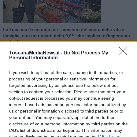
La Toscana è seconda per l'aumento del costo della vita a
famiglia, con un rincaro dello 0,9% che implica un'impennata
pari a 411 euro
ToscanaMediaNews.it -
Do Not Process My
Personal Information
If you wish to opt-out of the sale, sharing to third parties, or
processing of your personal or sensitive information for
FIRENZE —
E' Bolzano il capoluogo più caro in Italia, seguito da
targeted advertising by us, please use the below opt-out
Venezia e Trento. E' quanto emerge dalla classifica stilata
section to confirm your selection. Please note that after your
dall'Unione Nazionale Consumatori, in base ai dati diffusi dall'Istat
sull'inflazione di febbraio.
opt-out request is processed you may continue seeing
interest-based ads based on personal information utilized by
In testa alla classifica delle regioni più costose, in termini di rincari,
us or personal information disclosed to third parties prior to
ancora una volta, il Trentino Alto Adige, dove l'inflazione dell'1,2%
your opt-out. You may separately opt-out of the further
significa, per una famiglia di 4 persone, una batosta pari a 649 euro
disclosure of your personal information by third parties on the
su base annua (443 per la famiglia media Istat da 2,4
IAB’s list of downstream participants. This information may
componenti).
also be disclosed by us to third parties on the
IAB’s List of