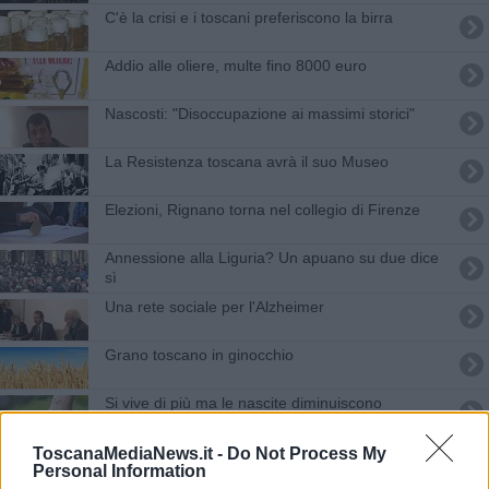
C'è la crisi e i toscani preferiscono la birra
Addio alle oliere, multe fino 8000 euro
Nascosti: "Disoccupazione ai massimi storici"
La Resistenza toscana avrà il suo Museo
Elezioni, Rignano torna nel collegio di Firenze
Annessione alla Liguria? Un apuano su due dice
sì
Una rete sociale per l'Alzheimer
Grano toscano in ginocchio
Si vive di più ma le nascite diminuiscono
Ripresa in Toscana al traino dell'export
ToscanaMediaNews.it -
Do Not Process My
Personal Information