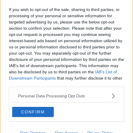
La pesca toscana tradita dal falso made in Italy
If you wish to opt-out of the sale, sharing to third parties, or
processing of your personal or sensitive information for
Le donne fanno bene al volontariato
targeted advertising by us, please use the below opt-out
section to confirm your selection. Please note that after your
Toscana quanto costi, batosta per le famiglie
opt-out request is processed you may continue seeing
interest-based ads based on personal information utilized by
L'abuso di alcol porta alla demenza
us or personal information disclosed to third parties prior to
your opt-out. You may separately opt-out of the further
Tre bottiglie di Brunello per il presidente cinese
disclosure of your personal information by third parties on the
IAB’s list of downstream participants. This information may
Meno furti in casa grazie anche alla prevenzione
also be disclosed by us to third parties on the
IAB’s List of
Downstream Participants
that may further disclose it to other
Formazione, in Toscana trovano lavoro due su tre
third parties.
Meno morti e meno incidenti sulle strade toscane
Personal Data Processing Opt Outs
Criminalità organizzata in aumento in Toscana
CONFIRM
Sempre meno nascite, 2019 con segno meno
Data Deletion
Data Access
Privacy Policy