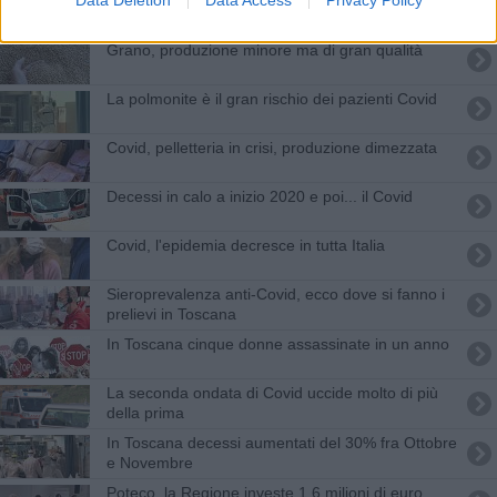
"Coronavirus, a rischio 5 milioni di esportazioni"
Grano, produzione minore ma di gran qualità
La polmonite è il gran rischio dei pazienti Covid
Covid, pelletteria in crisi, produzione dimezzata
Decessi in calo a inizio 2020 e poi... il Covid
Covid, l'epidemia decresce in tutta Italia
Sieroprevalenza anti-Covid, ecco dove si fanno i
prelievi in Toscana
In Toscana cinque donne assassinate in un anno
La seconda ondata di Covid uccide molto di più
della prima
In Toscana decessi aumentati del 30% fra Ottobre
e Novembre
Poteco, la Regione investe 1,6 milioni di euro