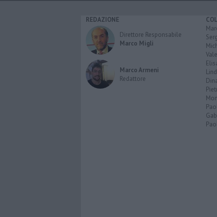
REDAZIONE
CO
Marc
Direttore Responsabile
Serg
Marco Migli
Mic
Vale
Elis
Marco Armeni
Lind
Redattore
Dina
Piet
Mon
Pao
Gabr
Paol