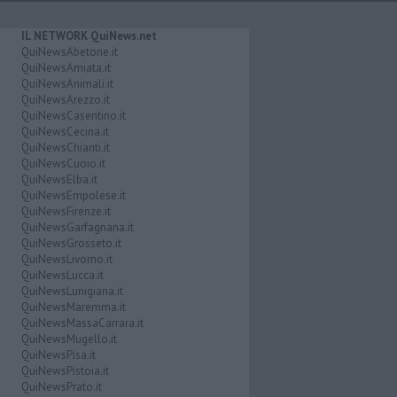
IL NETWORK QuiNews.net
QuiNewsAbetone.it
QuiNewsAmiata.it
QuiNewsAnimali.it
QuiNewsArezzo.it
QuiNewsCasentino.it
QuiNewsCecina.it
QuiNewsChianti.it
QuiNewsCuoio.it
QuiNewsElba.it
QuiNewsEmpolese.it
QuiNewsFirenze.it
QuiNewsGarfagnana.it
QuiNewsGrosseto.it
QuiNewsLivorno.it
QuiNewsLucca.it
QuiNewsLunigiana.it
QuiNewsMaremma.it
QuiNewsMassaCarrara.it
QuiNewsMugello.it
QuiNewsPisa.it
QuiNewsPistoia.it
QuiNewsPrato.it