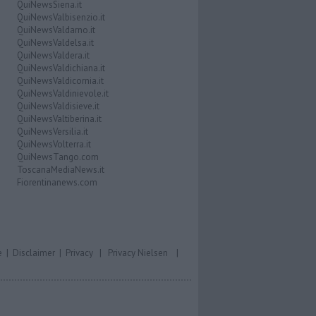
QuiNewsSiena.it
QuiNewsValbisenzio.it
QuiNewsValdarno.it
QuiNewsValdelsa.it
QuiNewsValdera.it
QuiNewsValdichiana.it
QuiNewsValdicornia.it
QuiNewsValdinievole.it
QuiNewsValdisieve.it
QuiNewsValtiberina.it
QuiNewsVersilia.it
QuiNewsVolterra.it
QuiNewsTango.com
ToscanaMediaNews.it
Fiorentinanews.com
e
|
Disclaimer
|
Privacy
|
Privacy Nielsen
|