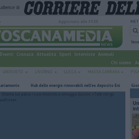
audience di
o
Aggiornato alle 19:30
MET
Vene
Eventi
Cronaca
Attualità
Sport
Interviste
Animali
Chi siamo
A
GROSSETO
LIVORNO
LUCCA
MASSA CARRARA
PIS
nto
Hub delle energie rinnovabili nell'ex deposito Eni
Giornalismo
Un
in