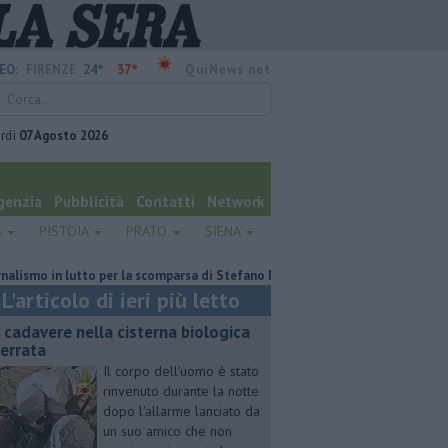
24°
37°
EO:
FIRENZE
QuiNews.net
rdì
07 Agosto 2026
genzia
Pubblicità
Contatti
Network
A
PISTOIA
PRATO
SIENA
 in lutto per la scomparsa di Stefano Marcelli
Contagiata da legionella,
L'articolo di ieri più letto
 cadavere nella cisterna biologica
terrata
Il corpo dell'uomo è stato
rinvenuto durante la notte
dopo l'allarme lanciato da
un suo amico che non