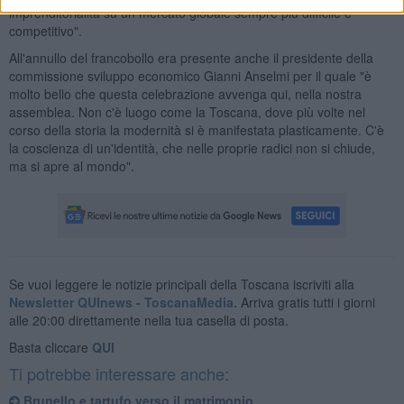
imprenditorialità su un mercato globale sempre più difficile e
competitivo".
All'annullo del francobollo era presente anche il presidente della
commissione sviluppo economico Gianni Anselmi per il quale "è
molto bello che questa celebrazione avvenga qui, nella nostra
assemblea. Non c'è luogo come la Toscana, dove più volte nel
corso della storia la modernità si è manifestata plasticamente. C'è
la coscienza di un'identità, che nelle proprie radici non si chiude,
ma si apre al mondo".
Se vuoi leggere le notizie principali della Toscana iscriviti alla
Newsletter QUInews - ToscanaMedia.
Arriva gratis tutti i giorni
alle 20:00 direttamente nella tua casella di posta.
Basta cliccare
QUI
Ti potrebbe interessare anche:
Brunello e tartufo verso il matrimonio