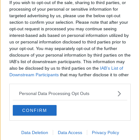
If you wish to opt-out of the sale, sharing to third parties, or
corrispondenza tra una denominazione e il territorio di produzione,
processing of your personal or sensitive information for
una vera e propria
doc ante litteram
", ha ricordato il presidente
targeted advertising by us, please use the below opt-out
del Consiglio regionale Eugenio Giani durante la presentazione del
francobollo nella sala del Gonfalone di Palazzo Panciatichi,
section to confirm your selection. Please note that after your
opt-out request is processed you may continue seeing
interest-based ads based on personal information utilized by
us or personal information disclosed to third parties prior to
your opt-out. You may separately opt-out of the further
L'iniziativa è stata decisa dal ministero dello Sviluppo economico,
disclosure of your personal information by third parties on the
su invito dell'Accademia dei Georgofili. La cerimonia si è tenuta
IAB’s list of downstream participants. This information may
oggi nella sede dell'Assemblea toscana.
also be disclosed by us to third parties on the
IAB’s List of
"Il
francobollo
è un modo moderno per comunicare, in modo
Downstream Participants
that may further disclose it to other
diverso rispetto ai messaggini sul telefonino, molto apprezzato
third parties.
anche all'estero - ha ricordato Pietro La Bruna, responsabile della
sezione filatelica di Poste Italiane -. Il francobollo ci costringe a
Personal Data Processing Opt Outs
ritrovare il tempo di pensare, di scrivere, di raccontare. E
l'emissione di oggi racconta una storia straordinaria".
CONFIRM
Per Bernardo Gondi dell'Accademia dei Georgofili, "l'Accademia
nasce come espressione della borghesia fiorentina, che si era fatta
valere in giro per il mondo con il commercio della lana, della seta e
di altri prodotti ed ha quindi investito in aziende agricole. E' stato
Data Deletion
Data Access
Privacy Policy
allora che ha sentito la necessità di un sostegno alla propria