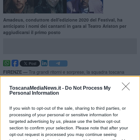
Amadeus, conduttore dell'edizione 2020 del Festival, ha
anticipato i nomi dei cantanti in gara al Teatro Ariston per
aggiudicarsi il primo posto
FIRENZE —
Tra grandi ritorni e sorprese, la squadra toscana
pronta a partire per il Festival di Sanremo presenta dei nomi di alto
spessore. Ad anticipare gli sfidanti che si contenderanno il titolo è
ToscanaMediaNews.it -
Do Not Process My
stato lo stesso presentatore, Amadeus, con una intervista rilasciata
Personal Information
a La Repubblica.
Preparano le loro performance i fiorentini
Irene Grandi, Marco
If you wish to opt-out of the sale, sharing to third parties, or
Masini
e
Piero Pelù
ma ci sono anche il carrarese
Francesco
processing of your personal or sensitive information for
Gabbani
il livornese
Enrico Nigiotti
, mentre tra le nuove proposte
targeted advertising by us, please use the below opt-out
c'è la piombinese
Tecla Insolia
.
section to confirm your selection. Please note that after your
opt-out request is processed you may continue seeing