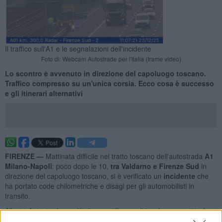
Il traffico sull'A1 e le segnalazioni dell'incidente
Foto di: Webcam Autostrade per l'Italia (frame video)
Lo scontro è avvenuto in direzione del capoluogo toscano.
Traffico compresso su un'unica corsia. Ecco cosa è successo
e gli itinerari alternativi
FIRENZE —
Mattinata difficile nel tratto toscano dell'autostrada
A1
Milano-Napoli
: poco dopo le 10,
tra Valdarno e Firenze Sud
in
direzione del capoluogo toscano, si è verificato un
incidente
che
ha portato code chilometriche e disagi per gli automobilisti in
transito.
Alle 11 Autostrade per l'Italia quantificava gli incolonnamenti in
6
chilometri
.