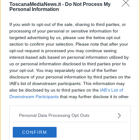
ToscanaMediaNews.it -
Do Not Process My
Personal Information
If you wish to opt-out of the sale, sharing to third parties, or
Il sinistro è avvenuto in corrispondenza del chilometro
316
, dove
processing of your personal or sensitive information for
per consentire le operazioni di soccorso e messa in sicurezza il
targeted advertising by us, please use the below opt-out
traffico è stato compresso su un'unica corsia.
section to confirm your selection. Please note that after your
opt-out request is processed you may continue seeing
interest-based ads based on personal information utilized by
us or personal information disclosed to third parties prior to
your opt-out. You may separately opt-out of the further
disclosure of your personal information by third parties on the
IAB’s list of downstream participants. This information may
also be disclosed by us to third parties on the
IAB’s List of
Downstream Participants
that may further disclose it to other
third parties.
Personal Data Processing Opt Outs
CONFIRM