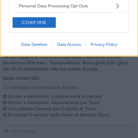
Personal Data Processing Opt Outs
CONFIRM
Data Deletion
Data Access
Privacy Policy
Se vuoi leggere le notizie principali della Toscana iscriviti alla
Newsletter QUInews - ToscanaMedia.
Arriva gratis tutti i giorni
alle 20:00 direttamente nella tua casella di posta.
Basta cliccare
QUI
Ti potrebbe interessare anche:
Ucciso a bastonate, il nipote resta in carcere
Ucciso a bastonate, riesumazione per Tucci
Convalidato l'arresto per il nipote di Tucci
Si stringe il cerchio sulla morte di Antonio Tucci