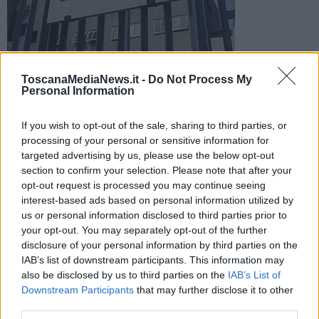
ToscanaMediaNews.it -
Do Not Process My
E' stato condannato al carcere a vita l'uomo di 47 anni ritenuto
Personal Information
colpevole dell'omicidio dello zio Antonio Tucci, 71 anni,
avvenuto nel dicembre 2015
If you wish to opt-out of the sale, sharing to third parties, or
processing of your personal or sensitive information for
targeted advertising by us, please use the below opt-out
section to confirm your selection. Please note that after your
opt-out request is processed you may continue seeing
interest-based ads based on personal information utilized by
GROSSETO —
La Corte di assise ha condannato all'ergastolo
us or personal information disclosed to third parties prior to
Claudio Orlando, 47 anni, l'uomo che il 6 dicembre del 2015 uccise
your opt-out. You may separately opt-out of the further
nel suo appartamento lo zio Antonio Tucci, 71 anni.
disclosure of your personal information by third parties on the
L'omicidio avvenne nell'appartamento della vittima, dove il nipote si
IAB’s list of downstream participants. This information may
era recato con l'obiettivo di rapinare l'anziano parente. Un delitto
also be disclosed by us to third parties on the
IAB’s List of
premeditato per impossessarsi alla fine di poco più di mille e
Downstream Participants
that may further disclose it to other
duecento euro. Le accuse a carico di Orlando erano omicidio e
third parties.
rapina aggravati.