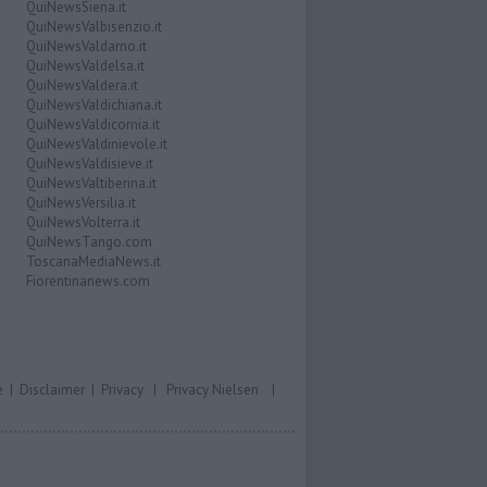
QuiNewsSiena.it
QuiNewsValbisenzio.it
QuiNewsValdarno.it
QuiNewsValdelsa.it
QuiNewsValdera.it
QuiNewsValdichiana.it
QuiNewsValdicornia.it
QuiNewsValdinievole.it
QuiNewsValdisieve.it
QuiNewsValtiberina.it
QuiNewsVersilia.it
QuiNewsVolterra.it
QuiNewsTango.com
ToscanaMediaNews.it
Fiorentinanews.com
e
|
Disclaimer
|
Privacy
|
Privacy Nielsen
|