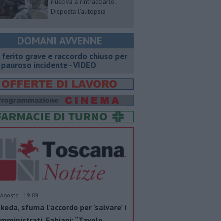
riusciva a rintracciarlo.
Disposta l'autopsia
DOMANI AVVENNE
 ferito grave e raccordo chiuso per
 pauroso incidente - VIDEO
Agosto | 19.09
keda, sfuma l’accordo per ’salvare’ i
mministrati. Fabiani: “Tavolo