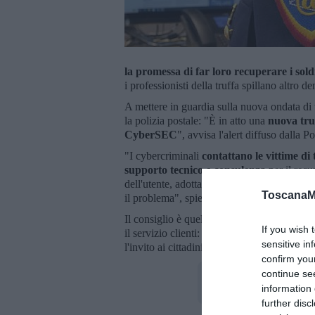
la promessa di far loro recuperare i sold
i professionisti della truffa spillano altro de
A mettere in guardia sulla nuova ondata di 
la polizia postale: "È in atto una
nuova truf
CyberSEC
", avvisa l'alert diffuso dalla P
"I cybercriminali
contattano le vittime di 
supporto tecnico e consulenza
per il recu
dell'utente, adottano diverse strategie per
r
ToscanaM
il problema", spiegano gli esperti della sicu
Il consiglio è quello di
v
erificare le comuni
If you wish 
il servizio clienti: "Se ricevi il messaggio 
sensitive in
l'invito ai cittadini.
confirm you
continue se
information 
further disc