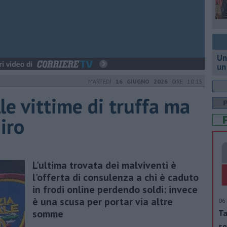
Un
un
MARTEDÌ
16 GIUGNO 2026
ORE 10:15
le vittime di truffa ma
iro
L'ultima trovata dei malviventi è
l'offerta di consulenza a chi è caduto
in frodi online perdendo soldi: invece
è una scusa per portar via altre
06 
somme
Ta
so