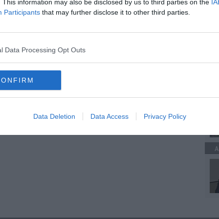
. This information may also be disclosed by us to third parties on the
IA
Participants
that may further disclose it to other third parties.
oscana iscriviti alla
Newsletter QUInews - ToscanaMedia.
amente nella tua casella di posta.
A
l Data Processing Opt Outs
 rubare i dati personali
CONFIRM
e di viaggio
A
ffare l'anziana
Data Deletion
Data Access
Privacy Policy
A