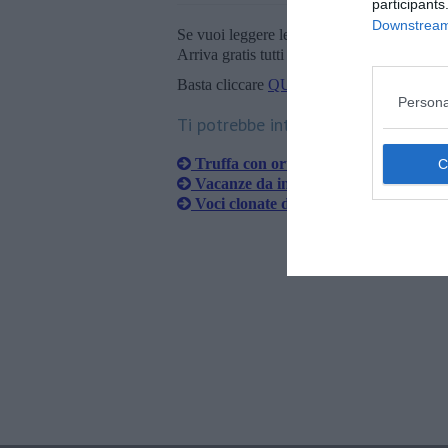
participants
Downstream 
Se vuoi leggere le notizie principali della T
Arriva gratis tutti i giorni alle 20:00 dirett
Basta cliccare
QUI
Persona
Ti potrebbe interessare anche:
Truffa con ortografia ingannevole per
Vacanze da incubo con le false agenzi
Voci clonate di nuora e nipote per tru