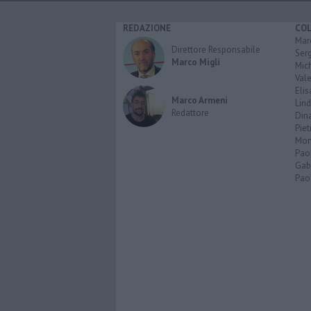
REDAZIONE
CO
Marc
Direttore Responsabile
Serg
Marco Migli
Mic
Vale
Elis
Marco Armeni
Lind
Redattore
Dina
Piet
Mon
Pao
Gabr
Paol