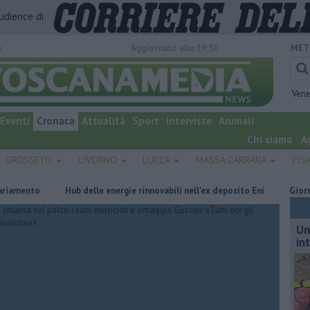
audience di
o
Aggiornato alle 19:30
MET
Vene
Eventi
Cronaca
Attualità
Sport
Interviste
Animali
Chi siamo
A
GROSSETO
LIVORNO
LUCCA
MASSA CARRARA
PIS
nto
Hub delle energie rinnovabili nell'ex deposito Eni
Giornalismo 
Un
in