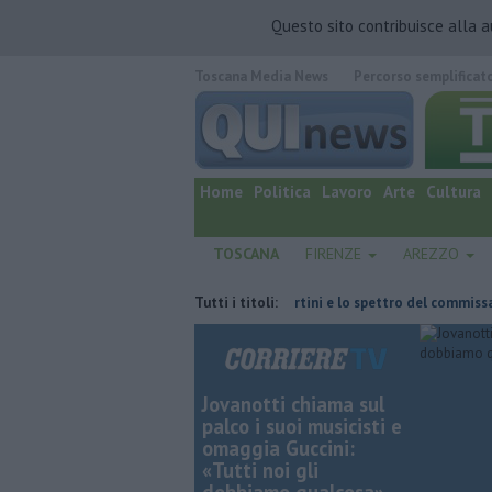
Questo sito contribuisce alla 
Toscana Media News
Percorso semplificat
quotidiano online.
Home
Politica
Lavoro
Arte
Cultura
TOSCANA
FIRENZE
AREZZO
ha fatta
Retiambiente, il dopo Fortini e lo spettro del commissariame
Tutti i titoli:
Jovanotti chiama sul
palco i suoi musicisti e
omaggia Guccini:
«Tutti noi gli