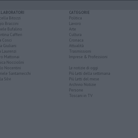
LLABORATORI
CATEGORIE
ella Bitozzi
Politica
io Braccini
Lavoro
hele Bufalino
Arte
ntina Caffieri
Cultura
a Cosci
Cronaca
a Giuliani
Attualità
 Laurenzi
Trasmissioni
ro Mattonai
Imprese & Professioni
ica Nocciolini
lo Nocentini
Le notizie di oggi
iele Santarnecchi
Più Letti della settimana
a Silvi
Più Letti del mese
Archivio Notizie
Persone
Toscani in TV