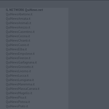
IL NETWORK QuiNews.net
QuiNewsAbetone.it
QuiNewsAmiata.it
QuiNewsAnimali.it
QuiNewsArezzo.it
QuiNewsCasentino.it
QuiNewsCecina.it
QuiNewsChianti.it
QuiNewsCuoio.it
QuiNewsElba.it
QuiNewsEmpolese.it
QuiNewsFirenze.it
QuiNewsGarfagnana.it
QuiNewsGrosseto.it
QuiNewsLivorno.it
QuiNewsLucca.it
QuiNewsLunigiana.it
QuiNewsMaremma.it
QuiNewsMassaCarrara.it
QuiNewsMugello.it
QuiNewsPisa.it
QuiNewsPistoia.it
QuiNewsPrato.it