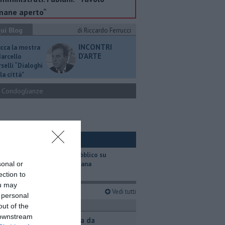
mane aperto“
ui Blog
di Riccardo Ferrucci
INCONTRI
ucca la mostra
D'ARTE
Marcello
selli “Dialoghi
la città"
Condoglianze
ui Ambiente
​Il trasporto pubblico su
sonal or
gomma in Toscana
ection to
ou may
imi articoli
Vedi tutti
 personal
ronaca
out of the
 downstream
Contagiata da