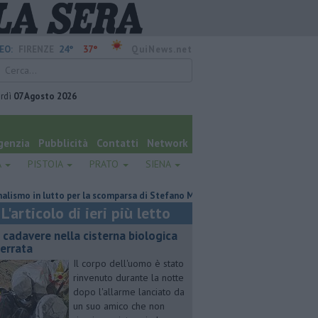
24°
37°
EO:
FIRENZE
QuiNews.net
rdì
07 Agosto 2026
genzia
Pubblicità
Contatti
Network
A
PISTOIA
PRATO
SIENA
in lutto per la scomparsa di Stefano Marcelli
Contagiata da legionella,
L'articolo di ieri più letto
 cadavere nella cisterna biologica
terrata
Il corpo dell'uomo è stato
rinvenuto durante la notte
dopo l'allarme lanciato da
un suo amico che non