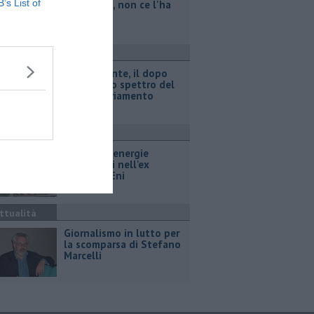
B’s List of
legionella, non ce l'ha
fatta
ttualità
Retiambiente, il dopo
Fortini e lo spettro del
commissariamento
ttualità
Hub delle energie
rinnovabili nell'ex
deposito Eni
ttualità
Giornalismo in lutto per
la scomparsa di Stefano
Marcelli