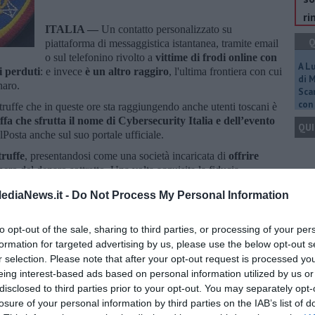
ri
ITALIA —
Un contatto personalizzato su
Q
piattaforma di messaggistica istantanea, tramite email
o sul telefonino rivolto a
vittime di frodi online con
A L
i perduti
: e invece
è un altro raggiro
, l'ultima frontiera con cui
di 
naro.
Scar
con 
truffe che in queste ore sta raggiungendo anche utenti toscani è
fa che sfrutta il nome di Cybersecurity Italia e dell’evento
QUI
olPosta anche sul suo portale ufficiale.
truffe
, presentandosi come una società incaricata di
offrire
pero del denaro sottratto. Una volta acquisita la fiducia
ichiedere ulteriori somme di denaro
con il pretesto di risolvere
Q
ediaNews.it -
Do Not Process My Personal Information
rezza cibernetica.
cazioni tramite il sito ufficiale
e, in caso di dubbio, contattare
to opt-out of the sale, sharing to third parties, or processing of your per
non interagire, blocca il numero e segnala alla Polizia Postale", è
formation for targeted advertising by us, please use the below opt-out s
r selection. Please note that after your opt-out request is processed y
Ult
eing interest-based ads based on personal information utilized by us or
C
disclosed to third parties prior to your opt-out. You may separately opt-
losure of your personal information by third parties on the IAB’s list of