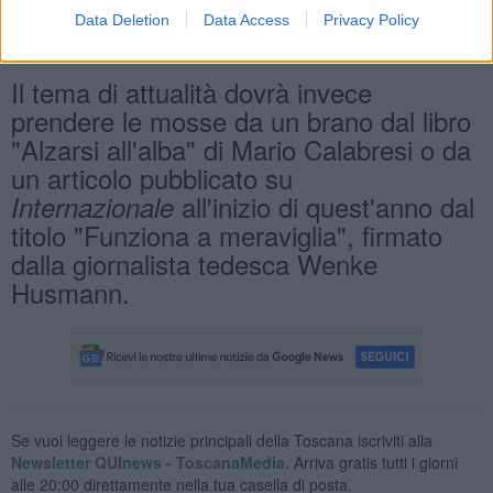
Data Deletion
Data Access
Privacy Policy
Tipologia C (2 tracce): attualità
Il tema di attualità dovrà invece
prendere le mosse da un brano dal libro
"Alzarsi all'alba" di Mario Calabresi o da
un articolo pubblicato su
all'inizio di quest'anno dal
Internazionale
titolo "Funziona a meraviglia", firmato
dalla giornalista tedesca Wenke
Husmann.
Se vuoi leggere le notizie principali della Toscana iscriviti alla
Newsletter QUInews - ToscanaMedia.
Arriva gratis tutti i giorni
alle 20:00 direttamente nella tua casella di posta.