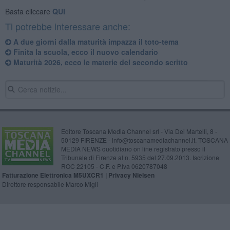
Basta cliccare
QUI
Ti potrebbe interessare anche:
A due giorni dalla maturità impazza il toto-tema
Finita la scuola, ecco il nuovo calendario
Maturità 2026, ecco le materie del secondo scritto
Editore Toscana Media Channel srl - Via Dei Martelli, 8 -
50129 FIRENZE - info@toscanamediachannel.it. TOSCANA
MEDIA NEWS quotidiano on line registrato presso il
Tribunale di Firenze al n. 5935 del 27.09.2013. Iscrizione
ROC 22105 - C.F. e P.Iva 0620787048
Fatturazione Elettronica M5UXCR1 |
Privacy Nielsen
Direttore responsabile Marco Migli
Powered by
Aperion.it