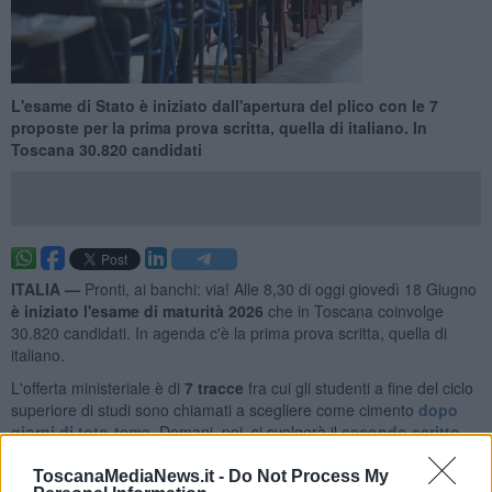
L'esame di Stato è iniziato dall'apertura del plico con le 7
proposte per la prima prova scritta, quella di italiano. In
Toscana 30.820 candidati
ITALIA —
Pronti, ai banchi: via! Alle 8,30 di oggi giovedì 18 Giugno
è iniziato l'esame di maturità 2026
che in Toscana coinvolge
30.820 candidati. In agenda c'è la prima prova scritta, quella di
italiano.
L'offerta ministeriale è di
7 tracce
fra cui gli studenti a fine del ciclo
superiore di studi sono chiamati a scegliere come cimento
dopo
giorni di toto-tema
. Domani, poi, si svolgerà il
secondo scritto
differente per materia a seconda dell'indirizzo di studio
.
ToscanaMediaNews.it -
Do Not Process My