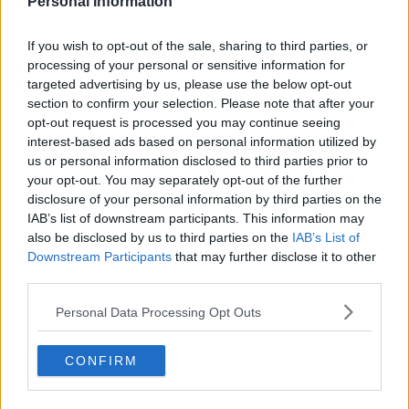
Personal Information
If you wish to opt-out of the sale, sharing to third parties, or
Stamani, intanto, il plico contenente le tracce è stato aperto in tutta
processing of your personal or sensitive information for
Italia in contemporanea. Ecco quali temi conteneva.
targeted advertising by us, please use the below opt-out
Tipologia A (2 tracce): analisi di un testo
section to confirm your selection. Please note that after your
opt-out request is processed you may continue seeing
Ai maturandi sono stati proposti un brano tratto dall'opera "I piaceri"
interest-based ads based on personal information utilized by
di
Vitaliano Brancati
e la poesia di
Cesare Pavese
"Passerò per
us or personal information disclosed to third parties prior to
Piazza di Spagna" che vede al centro il suo amore non
your opt-out. You may separately opt-out of the further
corrisposto per l'attrice statunitense Constance Dowling.
disclosure of your personal information by third parties on the
IAB’s list of downstream participants. This information may
Tipologia B (3 tracce): testo
also be disclosed by us to third parties on the
IAB’s List of
argomentativo
Downstream Participants
that may further disclose it to other
third parties.
Per il testo argomentativo, una delle tracce è un frammento del
discorso del presidente Giuseppe Saragat per l'insediamento
Personal Data Processing Opt Outs
dell'
Assemblea Costituente
.
Ancora, ecco brani da "I confini contano. Perché l'umanità deve
CONFIRM
riscoprire l'arte di tracciare fontiere" del professor
Frank Furedi
,
e di
Piero Bianucci
da "Te lo dico con parole tue. La scienza di
scrivere per farsi capire".