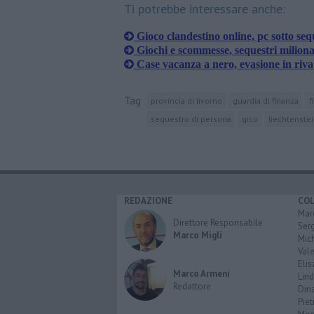
Ti potrebbe interessare anche:
Gioco clandestino online, pc sotto seq
Giochi e scommesse, sequestri miliona
Case vacanza a nero, evasione in riva
Tag
provincia di livorno
guardia di finanza
f
sequestro di persona
gico
liechtenste
REDAZIONE
CO
Marc
Direttore Responsabile
Serg
Marco Migli
Mic
Vale
Elis
Marco Armeni
Lind
Redattore
Dina
Piet