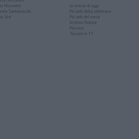
ica Nocciolini
lo Nocentini
Le notizie di oggi
iele Santarnecchi
Più Letti della settimana
a Silvi
Più Letti del mese
Archivio Notizie
Persone
Toscani in TV