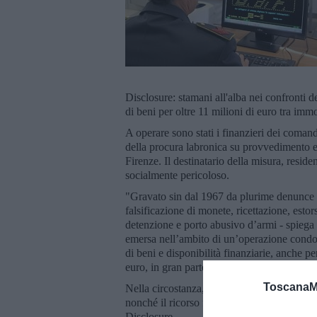
Disclosure: stamani all'alba nei confronti d
di beni per oltre 11 milioni di euro tra immob
A operare sono stati i finanzieri dei comand
della procura labronica su provvedimento e
Firenze. Il destinatario della misura, residen
socialmente pericoloso.
"Gravato sin dal 1967 da plurime denunce e 
falsificazione di monete, ricettazione, estor
detenzione e porto abusivo d’armi - spiega 
emersa nell’ambito di un’operazione condot
di beni e disponibilità finanziarie, anche p
euro, in gran parte detenuti all’estero.
ToscanaM
Nella circostanza, si spiega, erano stati conte
nonché il ricorso fraudolento alla procedura
Disclosure.