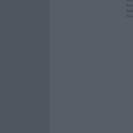
Mon
Pao
Gabr
Paol