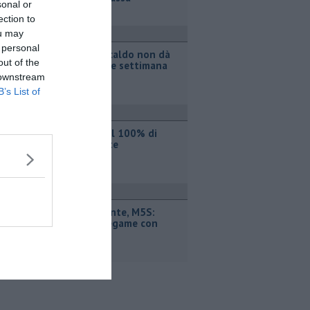
sonal or
ection to
ou may
ttualità
 personal
Il grande caldo non dà
out of the
tregua, fine settimana
rovente
 downstream
B’s List of
ttualità
Iren sale al 100% di
Etambiente
ttualità
Retiambiente, M5S:
"Nessun legame con
Giacetti"