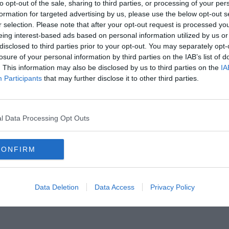
to opt-out of the sale, sharing to third parties, or processing of your per
formation for targeted advertising by us, please use the below opt-out s
egato il Gico di Firenze a svolgere indagini nel quadro del
r selection. Please note that after your opt-out request is processed y
A
ione di misure di prevenzione patrimoniale, misure applicabili
ndotta ed il tenore di vita debba ritenersi, sulla base di elementi
eing interest-based ads based on personal information utilized by us or
arte, con i proventi di attività delittuose (la cosiddetta
disclosed to third parties prior to your opt-out. You may separately opt-
scono le Fiamme Gialle.
losure of your personal information by third parties on the IAB’s list of
. This information may also be disclosed by us to third parties on the
IA
 patrimonio nella disponibilità dell'uomo, il cui valore
Participants
that may further disclose it to other third parties.
apacità reddituale nota. Ecco dunque il provvedimento di
A
nità immobiliari (tra abitazioni, terreni, fondi commerciali)
 valore complessivo pari a 6.130.000 euro, oltre a disponibilità
vizzera del valore di 5.353.840 euro, per un importo complessivo
l Data Processing Opt Outs
A
CONFIRM
Data Deletion
Data Access
Privacy Policy
oscana iscriviti alla
Newsletter QUInews - ToscanaMedia.
amente nella tua casella di posta.