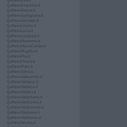
QuiNewsElba.it
QuiNewsEmpolese.it
QuiNewsFirenze.it
QuiNewsGarfagnana.it
QuiNewsGrosseto.it
QuiNewsLivorno.it
QuiNewsLucca.it
QuiNewsLunigiana.it
QuiNewsMaremma.it
QuiNewsMassaCarrara.it
QuiNewsMugello.it
QuiNewsPisa.it
QuiNewsPistoia.it
QuiNewsPrato.it
QuiNewsSiena.it
QuiNewsValbisenzio.it
QuiNewsValdarno.it
QuiNewsValdelsa.it
QuiNewsValdera.it
QuiNewsValdichiana.it
QuiNewsValdicornia.it
QuiNewsValdinievole.it
QuiNewsValdisieve.it
QuiNewsValtiberina.it
QuiNewsVersilia.it