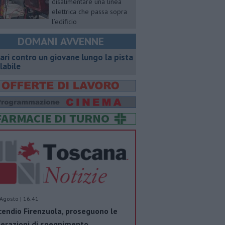
disalimentare una linea
elettrica che passa sopra
l’edificio
DOMANI AVVENNE
ari contro un giovane lungo la pista
clabile
Agosto | 16.41
cendio Firenzuola, proseguono le
erazioni di spegnimento