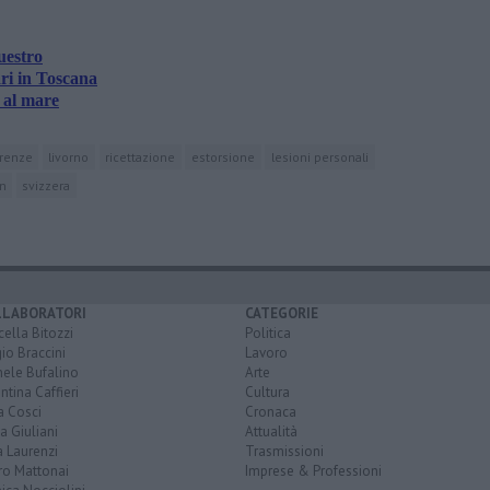
uestro
ri in Toscana
 al mare
irenze
livorno
ricettazione
estorsione
lesioni personali
in
svizzera
LLABORATORI
CATEGORIE
ella Bitozzi
Politica
io Braccini
Lavoro
hele Bufalino
Arte
ntina Caffieri
Cultura
a Cosci
Cronaca
a Giuliani
Attualità
 Laurenzi
Trasmissioni
ro Mattonai
Imprese & Professioni