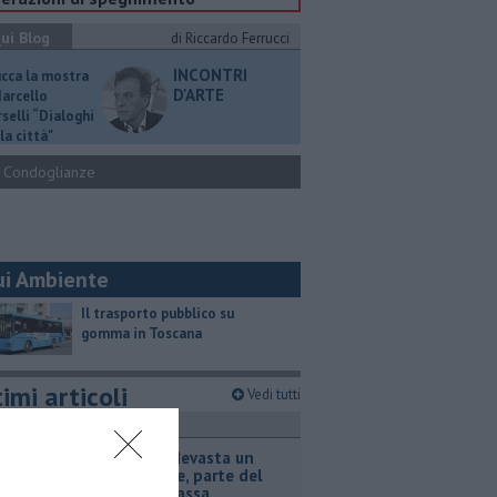
ui Blog
di Riccardo Ferrucci
INCONTRI
ucca la mostra
D'ARTE
Marcello
selli “Dialoghi
la città"
Condoglianze
ui Ambiente
​Il trasporto pubblico su
gomma in Toscana
imi articoli
Vedi tutti
ronaca
Incendio devasta un
capannone, parte del
tetto collassa