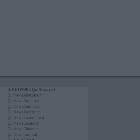
IL NETWORK QuiNews.net
QuiNewsAbetone.it
QuiNewsAmiata.it
QuiNewsAnimali.it
QuiNewsArezzo.it
QuiNewsCasentino.it
QuiNewsCecina.it
QuiNewsChianti.it
QuiNewsCuoio.it