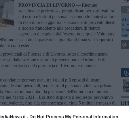
PROVINCIA DI LIVORNO —
Ritenuto
Q
socialmente pericoloso, pregiudicato per vari reati tra
cui usura e lesioni personali, secondo le ipotesi autore
A L
di reati di riciclaggio transnazionale di proventi illeciti
di 
e ricorso fraudolento alla procedura di rientro
Scar
agevolato di capitali dall’estero, nota quale Voluntary
con 
ell'uomo è scattato da parte della guardia di finanza il sequestro
QUI
ili e conti esteri.
i provinciali di Firenze e di Livorno, sotto il coordinamento
messo dalla sezione misure di prevenzione del tribunale di
te nel territorio della provincia di Livorno, è ritenuto
Q
condanne per vari reati, tra i quali più episodi di usura,
sione, lesioni personali, sequestro di persona e violenza privata,
la Finanza in una nota - la posizione dell'uomo era di nuovo
ta nel Marzo 2021". Era stato disposto il sequestro preventivo
Ult
er equivalente, fino alla concorrenza di circa 5 milioni e mezzo di
C
ediaNews.it -
Do Not Process My Personal Information
stati i reati di riciclaggio transnazionale di proventi illeciti
 di rientro agevolato di capitali dall’estero, nota quale Voluntary