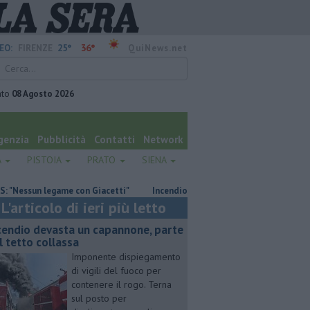
25°
36°
EO:
FIRENZE
QuiNews.net
ato
08 Agosto 2026
genzia
Pubblicità
Contatti
Network
A
PISTOIA
PRATO
SIENA
un legame con Giacetti"
Incendio devasta un capannone, parte del tett
L'articolo di ieri più letto
cendio devasta un capannone, parte
l tetto collassa
Imponente dispiegamento
di vigili del fuoco per
contenere il rogo. Terna
sul posto per