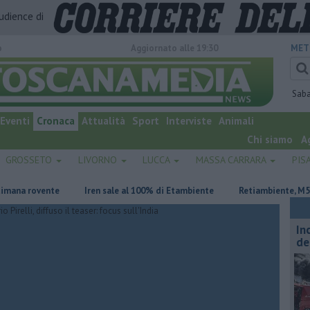
audience di
o
Aggiornato alle 19:30
MET
Sab
Eventi
Cronaca
Attualità
Sport
Interviste
Animali
Chi siamo
A
GROSSETO
LIVORNO
LUCCA
MASSA CARRARA
PIS
rovente
Iren sale al 100% di Etambiente
Retiambiente, M5S: "Ness
In
de