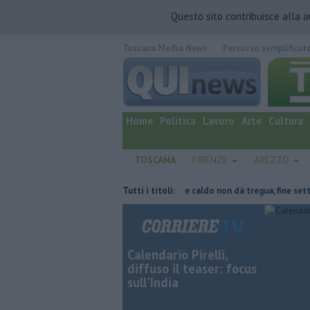
Questo sito contribuisce alla 
Toscana Media News
Percorso semplificat
quotidiano online.
Home
Politica
Lavoro
Arte
Cultura
TOSCANA
FIRENZE
AREZZO
parte del tetto collassa
Il grande caldo non dà tregua, fine settimana 
Tutti i titoli:
Calendario Pirelli,
diffuso il teaser: focus
sull'India