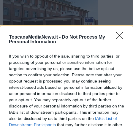
L'incidente è avvenuto sull'autostrada Firenze-Mare. Sul posto
ToscanaMediaNews.it -
Do Not Process My
sono intervenuti i sanitari del 118. Tre persone in ospedale
Personal Information
If you wish to opt-out of the sale, sharing to third parties, or
processing of your personal or sensitive information for
targeted advertising by us, please use the below opt-out
section to confirm your selection. Please note that after your
LUCCA —
Marito e moglie sono rimasti feriti in un incidente
opt-out request is processed you may continue seeing
sull'autostrada Firenze-Mare.
interest-based ads based on personal information utilized by
Nel sinistro, avvenuto intorno alle 15,30 di oggi tra Lucca e
us or personal information disclosed to third parties prior to
Capannori, l'auto con a bordo la coppia si è ribaltata e i due sono
your opt-out. You may separately opt-out of the further
rimasti feriti, in modo non grave, e soccorsi entrambi con un codice
disclosure of your personal information by third parties on the
giallo.
IAB’s list of downstream participants. This information may
also be disclosed by us to third parties on the
IAB’s List of
Downstream Participants
that may further disclose it to other
third parties.