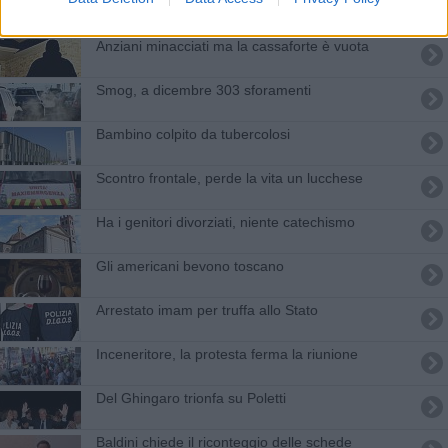
Centauro muore nello schianto in moto
Anziani minacciati ma la cassaforte è vuota
Smog, a dicembre 303 sforamenti
Bambino colpito da tubercolosi
Scontro frontale, perde la vita un lucchese
Ha i genitori divorziati, niente catechismo
Gli americani bevono toscano
Arrestato imam per truffa allo Stato
Inceneritore, la protesta ferma la riunione
Del Ghingaro trionfa su Poletti
Baldini chiede il riconteggio delle schede