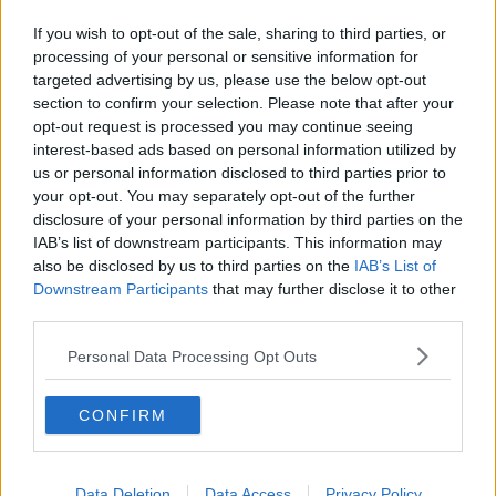
Irrompono nel club privato e lo devastano
If you wish to opt-out of the sale, sharing to third parties, or
processing of your personal or sensitive information for
Si spara due colpi di pistola in auto
targeted advertising by us, please use the below opt-out
section to confirm your selection. Please note that after your
Commando fa irruzione nella sala slot
opt-out request is processed you may continue seeing
interest-based ads based on personal information utilized by
Strage di Viareggio, condannati Moretti ed Elia
us or personal information disclosed to third parties prior to
your opt-out. You may separately opt-out of the further
Un granaio magico di 2.200 anni fa
disclosure of your personal information by third parties on the
IAB’s list of downstream participants. This information may
Giorgio Del Ghingaro e la riconquista di Viareggio
also be disclosed by us to third parties on the
IAB’s List of
Downstream Participants
that may further disclose it to other
Centinaia di palloncini rossi per l'addio a Vania
third parties.
Morta bruciata, ora l'accusa è omicidio volontario
Personal Data Processing Opt Outs
"Rispetto la sentenza del Tar"
CONFIRM
Cadavere sui binari, secondo suicidio in poche
ore
Data Deletion
Data Access
Privacy Policy