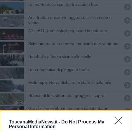
Un morto nello scontro fra auto e bus
Aria fredda ancora in agguato, allerta neve e
vento
A1 e A11, tratti chiusi per lavori in notturna
Schianto tra auto e moto, muoiono due ventenni
Rotoballe a fuoco vicino alle stalle
Una domenica di pioggia e frane
Maltempo, Rossi dichiara lo stato di calamità
Branco di lupi sbrana un gregge di capre
Gravissimo bimbo di un anno caduto da un
trattore
Fallita la società Aeroporto di Capannori
ToscanaMediaNews.it -
Do Not Process My
Personal Information